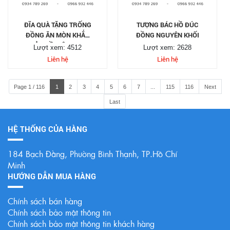
ĐĨA QUÀ TẶNG TRỐNG
TƯỢNG BÁC HỒ ĐÚC
ĐỒNG ĂN MÒN KHẮC
ĐỒNG NGUYÊN KHỐI
BẢN ĐỒ VIỆT NAM
Lượt xem: 4512
Lượt xem: 2628
Liên hệ
Liên hệ
Page 1 / 116
1
2
3
4
5
6
7
...
115
116
Next
Last
HỆ THỐNG CỦA HÀNG
184 Bạch Đằng, Phường Bình Thạnh, TP.Hồ Chí
Minh
HƯỚNG DẪN MUA HÀNG
Chính sách bán hàng
Chính sách bảo mật thông tin
Chính sách bảo mật thông tin khách hàng