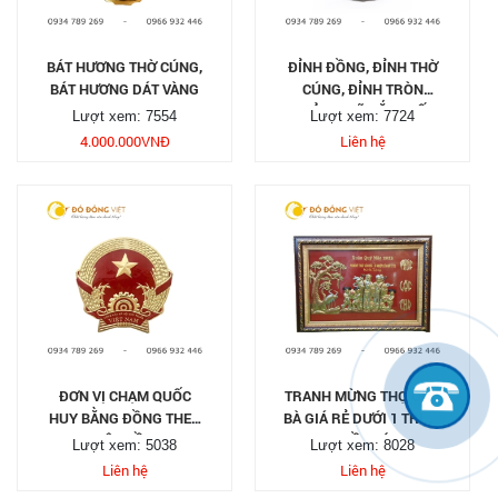
BÁT HƯƠNG THỜ CÚNG,
ĐỈNH ĐỒNG, ĐỈNH THỜ
BÁT HƯƠNG DÁT VÀNG
CÚNG, ĐỈNH TRÒN
KHẢM NGŨ SẮC THẤT
Lượt xem: 7554
Lượt xem: 7724
LÂN VỜN CẦU
4.000.000
VNĐ
Liên hệ
ĐƠN VỊ CHẠM QUỐC
TRANH MỪNG THỌ ÔNG
HUY BẰNG ĐỒNG THEO
BÀ GIÁ RẺ DƯỚI 1 TRIỆU
YÊU CẦU
TẠI TP HỒ CHÍ MINH
Lượt xem: 5038
Lượt xem: 8028
Liên hệ
Liên hệ