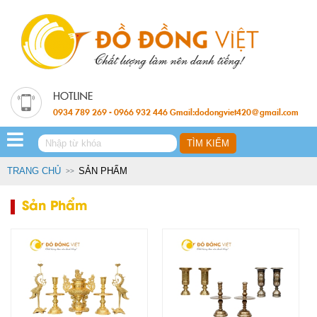
0934 789 269 - 0966 932 446 Gmail:dodongviet420@gmail.com
TRANG CHỦ
SẢN PHẨM
Sản Phẩm