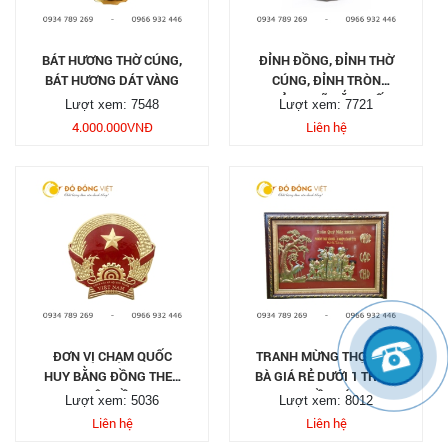
BÁT HƯƠNG THỜ CÚNG,
ĐỈNH ĐỒNG, ĐỈNH THỜ
BÁT HƯƠNG DÁT VÀNG
CÚNG, ĐỈNH TRÒN
KHẢM NGŨ SẮC THẤT
Lượt xem: 7548
Lượt xem: 7721
LÂN VỜN CẦU
4.000.000
VNĐ
Liên hệ
ĐƠN VỊ CHẠM QUỐC
TRANH MỪNG THỌ ÔNG
HUY BẰNG ĐỒNG THEO
BÀ GIÁ RẺ DƯỚI 1 TRIỆU
YÊU CẦU
TẠI TP HỒ CHÍ MINH
Lượt xem: 5036
Lượt xem: 8012
Liên hệ
Liên hệ