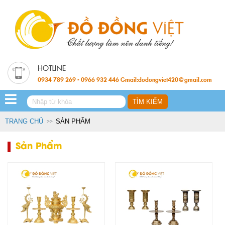
0934 789 269 - 0966 932 446 Gmail:dodongviet420@gmail.com
TRANG CHỦ
SẢN PHẨM
Sản Phẩm