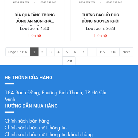
ĐĨA QUÀ TẶNG TRỐNG
TƯỢNG BÁC HỒ ĐÚC
ĐỒNG ĂN MÒN KHẮC
ĐỒNG NGUYÊN KHỐI
BẢN ĐỒ VIỆT NAM
Lượt xem: 4510
Lượt xem: 2628
Liên hệ
Liên hệ
Page 1 / 116
1
2
3
4
5
6
7
...
115
116
Next
Last
HỆ THỐNG CỦA HÀNG
184 Bạch Đằng, Phường Bình Thạnh, TP.Hồ Chí
Minh
HƯỚNG DẪN MUA HÀNG
Chính sách bán hàng
Chính sách bảo mật thông tin
Chính sách bảo mật thông tin khách hàng