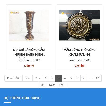
ĐỊA CHỈ BÁN ỐNG CẮM
MÂM ĐỒNG THỜ CÚNG
HƯƠNG BẰNG ĐỒNG
CHẠM TỨ LINH
GIÁ RẺ TẠI SÀI GÒN
Lượt xem: 5317
Lượt xem: 4984
Liên hệ
Liên hệ
Page 3 / 88
First
Prev
1
2
3
4
5
6
7
...
87
88
Next
Last
HỆ THỐNG CỦA HÀNG