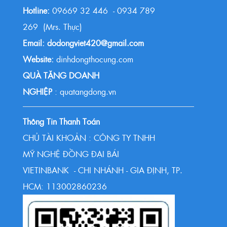
Hotline:
09669 32 446 - 0934 789
269 (Mrs. Thực)
Email: dodongviet420@gmail.com
Website:
dinhdongthocung.com
QUÀ TẶNG DOANH
NGHIỆP
: quatangdong.vn
Thông Tin Thanh Toán
CHỦ TÀI KHOẢN : CÔNG TY TNHH
MỸ NGHỆ ĐỒNG ĐẠI BÁI
VIETINBANK - CHI NHÁNH - GIA ĐỊNH, TP.
HCM: 113002860236