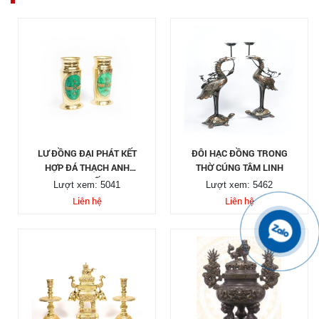
LƯ ĐỒNG ĐẠI PHÁT KẾT
ĐÔI HẠC ĐỒNG TRONG
HỢP ĐÁ THẠCH ANH
THỜ CÚNG TÂM LINH
CAO CẤP
Lượt xem: 5041
Lượt xem: 5462
Liên hệ
Liên hệ