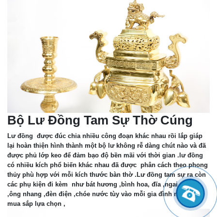
Bộ Lư Đồng Tam Sự Thờ Cúng
Lư đồng được đúc chia nhiều công đoạn khác nhau rồi lắp giáp
lại hoàn thiện hình thành một bộ lư không rễ dàng chút nào và đã
được phủ lớp keo để đảm bạo độ bền mãi với thời gian .lư đồng
có nhiều kích phổ biến khác nhau đã được phân cách theo phong
thủy phù hợp với mỗi kích thước bàn thờ .Lư đồng tam sự ra còn
các phụ kiện đi kèm như bát hương ,bình hoa, đĩa ,ngai nước
,ông nhang ,đèn điện ,chóe nước tùy vào mỗi gia đình nhu cầu
mua sắp lựa chọn ,