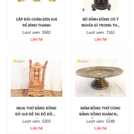
CẶP ĐÔI CHÂN ĐÈN GIÁ
BỘ ĐỈNH ĐỒNG CÓ Ý
RẺ BÌNH THẠNH
NGHĨA GÌ TRONG THỜ
CÚNG
Lượt xem: 5582
Lượt xem: 7162
Liên hệ
Liên hệ
NGAI THỜ BẰNG ĐỒNG
MÂM BỒNG THỜ CÚNG
ĐỎ GIÁ RẺ TẠI ĐỒ ĐỒNG
BẰNG ĐỒNG KHẢM NGŨ
VIỆT
SẮC CAO CẤP
Lượt xem: 5203
Lượt xem: 5148
Liên hệ
Liên hệ