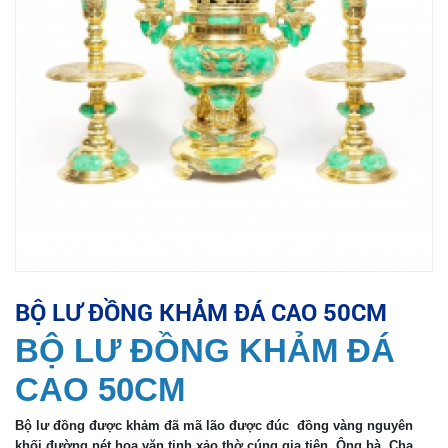
BỘ LƯ ĐỒNG KHẢM ĐÁ CAO 50CM
BỘ LƯ ĐỒNG KHẢM ĐÁ
CAO 50CM
Bộ lư đồng được khảm đã mã lão được đúc đồng vàng nguyên
khối đường nét hoa văn tinh xảo,thờ cúng gia tiên .Ông bà .Cha