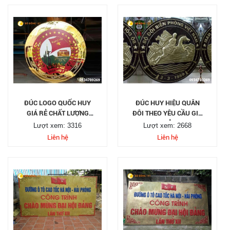
ĐÚC LOGO QUỐC HUY
ĐÚC HUY HIỆU QUÂN
GIÁ RẺ CHẤT LƯỢNG
ĐÔI THEO YÊU CẦU GIÁ
1M2
RẺ
Lượt xem: 3316
Lượt xem: 2668
Liên hệ
Liên hệ