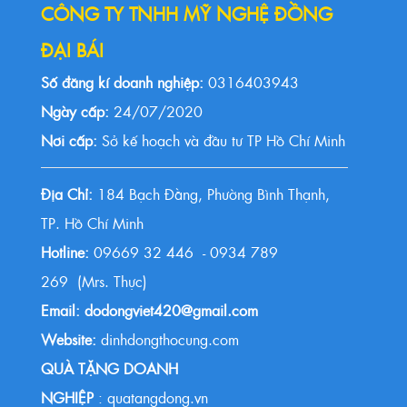
CÔNG TY TNHH MỸ NGHỆ ĐỒNG
ĐẠI BÁI
Số đăng kí doanh nghiệp:
0316403943
Ngày cấp:
24/07/2020
Nơi cấp:
Sở kế hoạch và đầu tư TP Hồ Chí Minh
Địa Chỉ:
184 Bạch Đằng, Phường Bình Thạnh,
TP. Hồ Chí Minh
Hotline:
09669 32 446 - 0934 789
269 (Mrs. Thực)
Email: dodongviet420@gmail.com
Website:
dinhdongthocung.com
QUÀ TẶNG DOANH
NGHIỆP
: quatangdong.vn