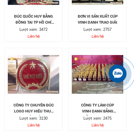
ĐÚC QUỐC HUY BẰNG
ĐƠN VỊ SẢN XUẤT CÚP
ĐỒNG TẠI TP HỒ CHÍ
VINH DANH TRAO GIẢI
MINH
Lượt xem: 3472
Lượt xem: 2757
Liên hệ
Liên hệ
CÔNG TY CHUYÊN ĐÚC
CÔNG TY LÀM CÚP
LOGO HUY HIỆU THUẾ
VINH DANH BẰNG
NHÀ NƯỚC
ĐỒNG MẠ VANG
Lượt xem: 3130
Lượt xem: 2475
Liên hệ
Liên hệ