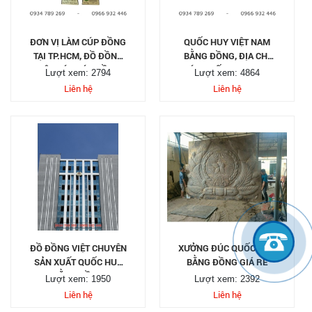
ĐƠN VỊ LÀM CÚP ĐỒNG
QUỐC HUY VIỆT NAM
TẠI TP.HCM, ĐỒ ĐỒNG
BẰNG ĐỒNG, ĐỊA CHỈ
VIỆT ĐÚC CÚP ĐỒNG
ĐÚC QUỐC HUY THEO
Lượt xem: 2794
Lượt xem: 4864
THEO YÊU CẦU
YÊU CẦU
Liên hệ
Liên hệ
ĐỒ ĐỒNG VIỆT CHUYÊN
XƯỞNG ĐÚC QUỐC HUY
SẢN XUẤT QUỐC HUY
BẰNG ĐỒNG GIÁ RẺ
BẰNG ĐỒNG
Lượt xem: 1950
Lượt xem: 2392
Liên hệ
Liên hệ