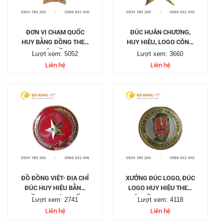
ĐƠN VỊ CHẠM QUỐC
ĐÚC HUÂN CHƯƠNG,
HUY BẰNG ĐỒNG THEO
HUY HIỆU, LOGO CÔNG
YÊU CẦU
TY
Lượt xem: 5052
Lượt xem: 3660
Liên hệ
Liên hệ
ĐỒ ĐỒNG VIỆT- ĐỊA CHỈ
XƯỞNG ĐÚC LOGO, ĐÚC
ĐÚC HUY HIỆU BẰNG
LOGO HUY HIỆU THEO
ĐỒNG UY TÍN CHẤT
YÊU CẦU TẠI TP HCM
Lượt xem: 2741
Lượt xem: 4118
LƯỢNG
Liên hệ
Liên hệ