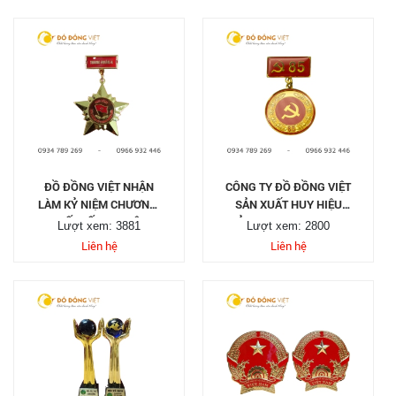
ĐỒ ĐỒNG VIỆT NHẬN
CÔNG TY ĐỒ ĐỒNG VIỆT
LÀM KỶ NIỆM CHƯƠNG,
SẢN XUẤT HUY HIỆU
THIẾT KẾ HUY HIỆU,
ĐẢNG 40, 50, 60, 70, 80,
Lượt xem: 3881
Lượt xem: 2800
LOGO CÀI ÁO...
85 TUỔI ĐẢNG
Liên hệ
Liên hệ