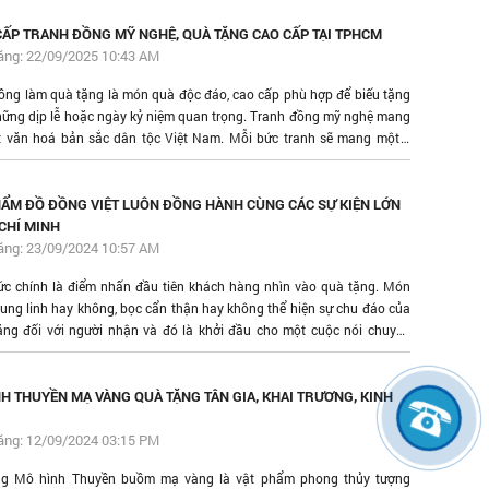
ị trường, đâu là địa chỉ cung cấp bộ đồ thờ bằng đồng chất lượng, mẫu
ạng mà giá cả hợp lý? Câu trả lời chính là Đồ Đồng Việt – đơn vị
ẤP TRANH ĐỒNG MỸ NGHỆ, QUÀ TẶNG CAO CẤP TẠI TPHCM
sản xuất và phân phối đồ thờ bằng đồng cao cấp, uy tín hàng đầu
ăng: 22/09/2025 10:43 AM
.
ồng làm quà tặng là món quà độc đáo, cao cấp phù hợp để biếu tặng
hững dịp lễ hoặc ngày kỷ niệm quan trọng. Tranh đồng mỹ nghệ mang
 văn hoá bản sắc dân tộc Việt Nam. Mỗi bức tranh sẽ mang một ý
hác nhau, thay cho lời chúc tốt đẹp nhất. Cùng Đồ Đồng Việt tìm hiểu
về tranh đồng làm quà tặng cao cấp ngay trong bài viết dưới đây.
ẨM ĐỒ ĐỒNG VIỆT LUÔN ĐỒNG HÀNH CÙNG CÁC SỰ KIỆN LỚN
 CHÍ MINH
ăng: 23/09/2024 10:57 AM
ức chính là điểm nhấn đầu tiên khách hàng nhìn vào quà tặng. Món
lung linh hay không, bọc cẩn thận hay không thể hiện sự chu đáo của
ặng đối với người nhận và đó là khởi đầu cho một cuộc nói chuyện
 tiếp theo.
H THUYỀN MẠ VÀNG QUÀ TẶNG TÂN GIA, KHAI TRƯƠNG, KINH
ăng: 12/09/2024 03:15 PM
ng Mô hình Thuyền buồm mạ vàng là vật phẩm phong thủy tượng