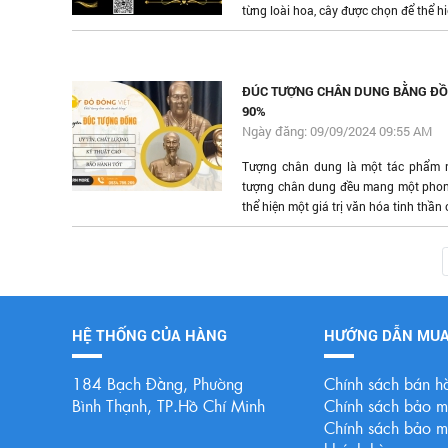
từng loài hoa, cây được chọn để thể hi
ĐÚC TƯỢNG CHÂN DUNG BẰNG ĐỒN
90%
Ngày đăng: 09/09/2024 09:55 AM
Tượng chân dung là một tác phẩm n
tượng chân dung đều mang một phong
thể hiện một giá trị văn hóa tinh thần
HỆ THỐNG CỦA HÀNG
HƯỚNG DẪN MU
184 Bạch Đằng, Phường
Chính sách bán h
Bình Thạnh, TP.Hồ Chí Minh
Chính sách bảo mậ
Chính sách bảo mậ