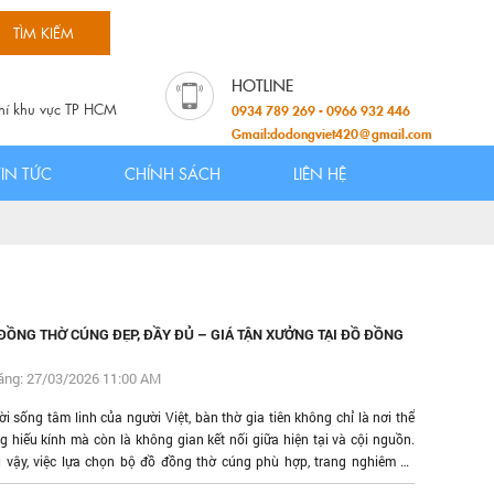
hí khu vực TP HCM
0934 789 269 - 0966 932 446
Gmail:dodongviet420@gmail.com
TIN TỨC
CHÍNH SÁCH
LIÊN HỆ
ĐỒNG THỜ CÚNG ĐẸP, ĐẦY ĐỦ – GIÁ TẬN XƯỞNG TẠI ĐỒ ĐỒNG
ăng: 27/03/2026 11:00 AM
i sống tâm linh của người Việt, bàn thờ gia tiên không chỉ là nơi thể
ng hiếu kính mà còn là không gian kết nối giữa hiện tại và cội nguồn.
ì vậy, việc lựa chọn bộ đồ đồng thờ cúng phù hợp, trang nghiêm và
 luôn được nhiều gia đình đặc biệt quan tâm. Giữa vô vàn lựa chọn