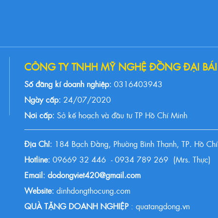
CÔNG TY TNHH MỸ NGHỆ ĐỒNG ĐẠI BÁI
Số đăng kí doanh nghiệp:
0316403943
Ngày cấp:
24/07/2020
Nơi cấp:
Sở kế hoạch và đầu tư TP Hồ Chí Minh
Địa Chỉ:
184 Bạch Đằng, Phường Bình Thạnh, TP. Hồ Chí
Hotline:
09669 32 446 - 0934 789 269 (Mrs. Thực)
Email: dodongviet420@gmail.com
Website:
dinhdongthocung.com
QUÀ TẶNG DOANH NGHIỆP
: quatangdong.vn