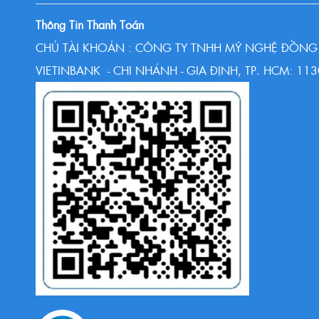
Thông Tin Thanh Toán
CHỦ TÀI KHOẢN : CÔNG TY TNHH MỸ NGHỆ ĐỒNG 
VIETINBANK - CHI NHÁNH - GIA ĐỊNH, TP. HCM: 1