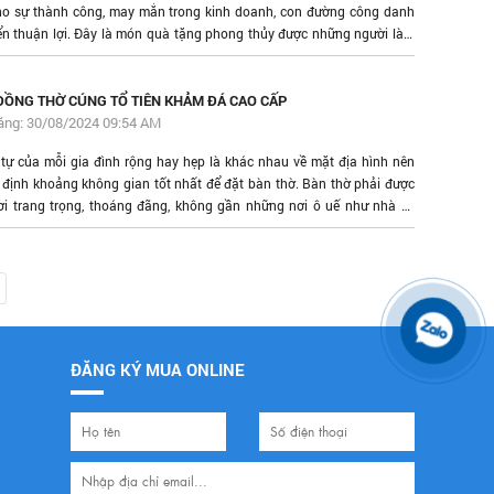
ho sự thành công, may mắn trong kinh doanh, con đường công danh
iển thuận lợi. Đây là món quà tặng phong thủy được những người làm
anh vô cùng yêu thích vì những ý nghĩa tốt đẹp mà nó mang lại.
ĐỒNG THỜ CÚNG TỔ TIÊN KHẢM ĐÁ CAO CẤP
ăng: 30/08/2024 09:54 AM
 tự của mỗi gia đình rộng hay hẹp là khác nhau về mặt địa hình nên
 định khoảng không gian tốt nhất để đặt bàn thờ. Bàn thờ phải được
ơi trang trọng, thoáng đãng, không gần những nơi ô uế như nhà vệ
ĐĂNG KÝ MUA ONLINE