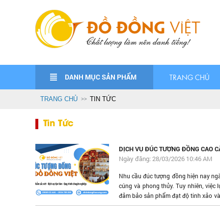
DANH MỤC SẢN PHẨM
TRANG CHỦ
TRANG CHỦ
TIN TỨC
Tin Tức
DỊCH VỤ ĐÚC TƯỢNG ĐỒNG CAO CẤ
Ngày đăng: 28/03/2026 10:46 AM
Nhu cầu đúc tượng đồng hiện nay ngày
cúng và phong thủy. Tuy nhiên, việc l
đảm bảo sản phẩm đạt độ tinh xảo v
Đồng Đại Bái chính là địa chỉ đáng ti