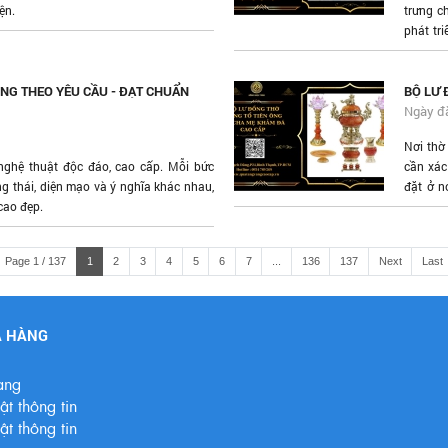
ện.
trưng c
phát tr
kinh do
G THEO YÊU CẦU - ĐẠT CHUẨN
BỘ LƯ 
Ngày đ
Nơi thờ
ghệ thuật độc đáo, cao cấp. Mỗi bức
cần xác
 thái, diện mạo và ý nghĩa khác nhau,
đặt ở n
 cao đẹp.
sinh,...
Page 1 / 137
1
2
3
4
5
6
7
...
136
137
Next
Last
A HÀNG
àng
t thông tin
t thông tin