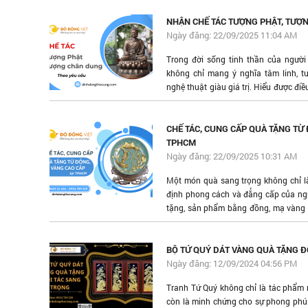
NHẬN CHẾ TÁC TƯỢNG PHẬT, TƯỢ
Ngày đăng: 22/09/2025 11:04 AM
Trong đời sống tinh thần của người
không chỉ mang ý nghĩa tâm linh, 
nghệ thuật giàu giá trị. Hiểu được 
Bái tự hào là đơn vị uy tín chuyên c
tượng chân dung theo yêu cầu, man
tinh xảo, bền đẹp và chuẩn từng chi tiế
CHẾ TÁC, CUNG CẤP QUÀ TẶNG TỪ 
TPHCM
Ngày đăng: 22/09/2025 10:31 AM
Một món quà sang trọng không chỉ l
định phong cách và đẳng cấp của ng
tặng, sản phẩm bằng đồng, mạ vàng 
bền vững, tinh tế và trân trọng. Hiện 
tặng mạ vàng TPHCM đang trở thàn
nghiệp muốn xây dựng hình ảnh chuyê
BỘ TỨ QUÝ DÁT VÀNG QUÀ TẶNG Đ
tác thân thiết.
Ngày đăng: 12/09/2024 04:56 PM
Tranh Tứ Quý không chỉ là tác phẩm
còn là minh chứng cho sự phong phú