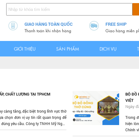
GIAO HÀNG TOÀN QUỐC
FREE SHIP
Thanh toán khi nhận hàng
Giao hàng miễn p
GIỚI THIỆU
SẢN PHẨM
DỊCH VỤ
P, CHẤT LƯỢNG TẠI TPHCM
BỘ ĐỒ 
VIỆT
Ngày đ
 càng tăng, đặc biệt trong lĩnh vực thờ
ựa chọn đơn vị uy tín rất quan trọng để
Trong đờ
à đúng yêu cầu. Công ty TNHH Mỹ Nghệ
hiện lò
n cậy dành cho khách hàng.
Chính v
bền đẹp