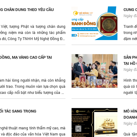
trên th
NG CHÂN DUNG THEO YÊU CẦU
mã đa d
CUNG C
chuyên 
Ngày đ
hiện nay
 Việt, tượng Phật và tượng chân dung
Tranh đ
tưởng niệm mà còn là những tác phẩm
trong n
điều đó, Công Ty TNHH Mỹ Nghệ Đồng Đại
đậm nét
hế tác tượng Phật theo yêu cầu, chế tác
nghĩa k
g đến cho khách hàng những sản phẩm
rõ hơn 
t.
ĐỒNG, MẠ VÀNG CAO CẤP TẠI
SẢN PH
TẠI HỒ
Ngày đ
àm hài lòng người nhận, mà còn khẳng
Hình th
ười trao. Trong muôn vàn lựa chọn quà
quà có 
cao cấp nổi bật như biểu tượng của sự
người t
nay, nhu cầu tìm kiếm địa chỉ chế tác quà
thân mật
h xu hướng, đặc biệt với các doanh
n nghiệp hoặc tạo kết nối cùng các đối
ỐI TÁC SANG TRỌNG
MÔ HÌN
DOANH
Ngày đ
 nghệ thuật mang tính thẩm mỹ cao, mà
 và độc đáo của văn hóa Việt Nam qua
Quà tặ