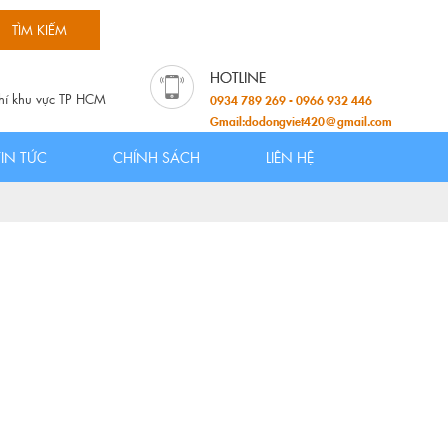
hí khu vực TP HCM
0934 789 269 - 0966 932 446
Gmail:dodongviet420@gmail.com
TIN TỨC
CHÍNH SÁCH
LIÊN HỆ