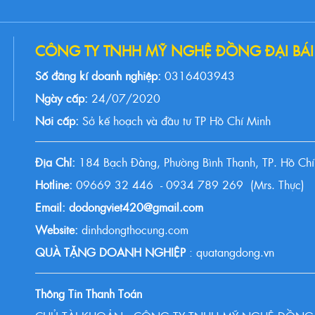
CÔNG TY TNHH MỸ NGHỆ ĐỒNG ĐẠI BÁI
Số đăng kí doanh nghiệp:
0316403943
Ngày cấp:
24/07/2020
Nơi cấp:
Sở kế hoạch và đầu tư TP Hồ Chí Minh
Địa Chỉ:
184 Bạch Đằng, Phường Bình Thạnh, TP. Hồ Chí
Hotline:
09669 32 446 - 0934 789 269 (Mrs. Thực)
Email: dodongviet420@gmail.com
Website:
dinhdongthocung.com
QUÀ TẶNG DOANH NGHIỆP
: quatangdong.vn
Thông Tin Thanh Toán