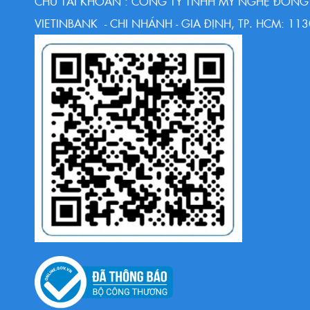
CHỦ TÀI KHOẢN : CÔNG TY TNHH MỸ NGHỆ ĐỒNG 
VIETINBANK - CHI NHÁNH - GIA ĐỊNH, TP. HCM: 1