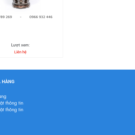
Lượt xem:
Liên hệ
A HÀNG
àng
t thông tin
t thông tin