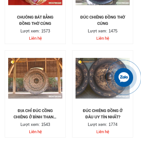
CHUÔNG BÁT BẰNG
ĐÚC CHIÊNG ĐỒNG THỜ
ĐỒNG THỜ CÚNG
CÚNG
Lượt xem: 1573
Lượt xem: 1475
Liên hệ
Liên hệ
ĐỊA CHỈ ĐÚC CỒNG
ĐÚC CHIÊNG ĐỒNG Ở
CHIÊNG Ở BÌNH THẠNH,
ĐÂU UY TÍN NHẤT?
TP HCM
Lượt xem: 1543
Lượt xem: 1774
Liên hệ
Liên hệ