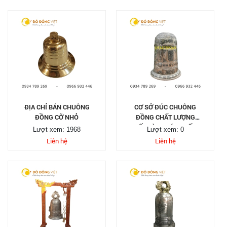
ĐỊA CHỈ BÁN CHUÔNG
CƠ SỞ ĐÚC CHUÔNG
ĐỒNG CỠ NHỎ
ĐỒNG CHẤT LƯỢNG
TỐT VÀ UY TÍN NHẤT
Lượt xem: 1968
Lượt xem: 0
Liên hệ
Liên hệ