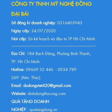
CÔNG TY TNHH MỸ NGHỆ ĐỒNG
ĐẠI BÁI
Số đăng kí doanh nghiệp:
0316403943
Ngày cấp:
24/07/2020
Nơi cấp:
Sở kế hoạch và đầu tư TP Hồ Chí Minh
Địa Chỉ:
184 Bạch Đằng, Phường Bình Thạnh,
TP. Hồ Chí Minh
Hotline:
09669 32 446 - 0934 789
269 (Mrs. Thực)
Email: dodongviet420@gmail.com
Website:
dinhdongthocung.com
QUÀ TẶNG DOANH
NGHIỆP
: quatangdong.vn