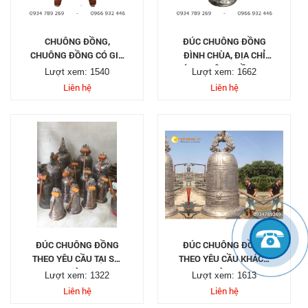
CHUÔNG ĐỒNG,
ĐÚC CHUÔNG ĐỒNG
CHUÔNG ĐỒNG CÓ GIÁ
ĐÌNH CHÙA, ĐỊA CHỈ
TREO ĐẸP
ĐÚC CHUÔNG ĐỒNG UY
Lượt xem: 1540
Lượt xem: 1662
TÍN CHẤT LƯỢNG
Liên hệ
Liên hệ
ĐÚC CHUÔNG ĐỒNG
ĐÚC CHUÔNG ĐỒNG
THEO YÊU CẦU TẠI SÀI
THEO YÊU CẦU KHÁCH
GÒN
HÀNG
Lượt xem: 1322
Lượt xem: 1613
Liên hệ
Liên hệ