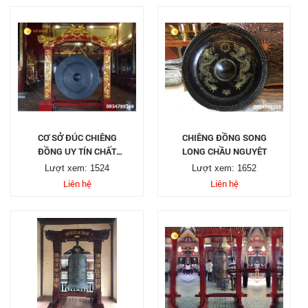
CƠ SỞ ĐÚC CHIÊNG
CHIÊNG ĐỒNG SONG
ĐỒNG UY TÍN CHẤT
LONG CHẦU NGUYỆT
LƯỢNG
Lượt xem: 1524
Lượt xem: 1652
Liên hệ
Liên hệ