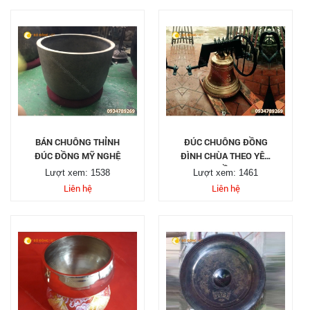
BÁN CHUÔNG THỈNH
ĐÚC CHUÔNG ĐỒNG
ĐÚC ĐỒNG MỸ NGHỆ
ĐÌNH CHÙA THEO YÊU
CẦU
Lượt xem: 1538
Lượt xem: 1461
Liên hệ
Liên hệ