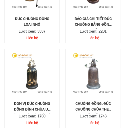
ĐÚC CHUÔNG ĐỒNG
BÁO GIÁ CHI TIẾT ĐÚC
LOẠI NHỎ
CHUÔNG BẰNG ĐỒNG
TẠI ĐÂY
Lượt xem: 3337
Lượt xem: 2201
Liên hệ
Liên hệ
ĐƠN VỊ ĐÚC CHUÔNG
CHUÔNG ĐỒNG, ĐÚC
ĐỒNG ĐÌNH CHÙA UY
CHUÔNG CHÙA THEO
TÍN TẠI SÀI GÒN HÀ NỘI
YÊU CẦU
Lượt xem: 1760
Lượt xem: 1743
Liên hệ
Liên hệ