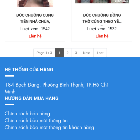
ĐÚC CHUÔNG CUNG
ĐÚC CHUÔNG ĐỒNG
TIẾN NHÀ CHÙA,
THỜ CÚNG THEO YÊU
CẦU
Lượt xem: 1542
Lượt xem: 1532
Liên hệ
Liên hệ
Page 1 / 3
1
2
3
Next
Last
HỆ THỐNG CỦA HÀNG
184 Bạch Đằng, Phường Bình Thạnh, TP.Hồ Chí
Minh
HƯỚNG DẪN MUA HÀNG
Chính sách bán hàng
Chính sách bảo mật thông tin
Chính sách bảo mật thông tin khách hàng