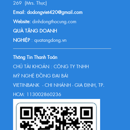
269 (Mrs. Thực)
Email: dodongviet420@gmail.com
Website:
dinhdongthocung.com
QUÀ TẶNG DOANH
NGHIỆP
: quatangdong.vn
Thông Tin Thanh Toán
CHỦ TÀI KHOẢN : CÔNG TY TNHH
MỸ NGHỆ ĐỒNG ĐẠI BÁI
VIETINBANK - CHI NHÁNH - GIA ĐỊNH, TP.
HCM: 113002860236