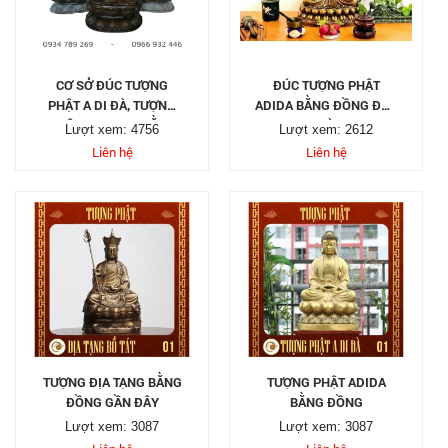
CƠ SỞ ĐÚC TƯỢNG
ĐÚC TƯỢNG PHẬT
PHẬT A DI ĐÀ, TƯỢNG
ADIDA BẰNG ĐỒNG ĐỀN
PHẬT DƯỢC SƯ BẰNG
CHÙA
Lượt xem: 4756
Lượt xem: 2612
ĐỒNG
Liên hệ
Liên hệ
TƯỢNG ĐỊA TẠNG BẰNG
TƯỢNG PHẬT ADIDA
ĐỒNG GẦN ĐÂY
BẰNG ĐỒNG
Lượt xem: 3087
Lượt xem: 3087