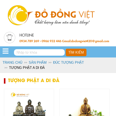
0934 789 269 - 0966 932 446 Gmail:dodongviet420@gmail.com
TRANG CHỦ
SẢN PHẨM
ĐÚC TƯỢNG PHẬT
TƯỢNG PHẬT A DI ĐÀ
TƯỢNG PHẬT A DI ĐÀ