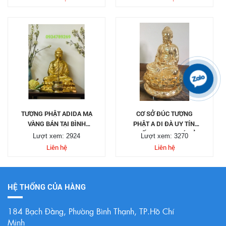
TƯỢNG PHẬT ADIDA MẠ
CƠ SỞ ĐÚC TƯỢNG
VÀNG BÁN TẠI BÌNH
PHẬT A DI ĐÀ UY TÍN,
THẠNH
CHẤT LƯỢNG, GIÁ RẺ
Lượt xem: 2924
Lượt xem: 3270
TẠI TP.HCM
Liên hệ
Liên hệ
HỆ THỐNG CỦA HÀNG
184 Bạch Đằng, Phường Bình Thạnh, TP.Hồ Chí
Minh