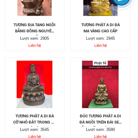
TƯỢNG ĐỊA TẠNG NGỒI
TƯỢNG PHẬT A DI ĐÀ
BẰNG ĐỒNG NGUYÊN
MẠ VÀNG CAO CẤP
KHỐI
Lượt xem: 2905
Lượt xem: 2945
Liên hệ
Liên hệ
TƯỢNG PHẬT A DI ĐÀ
ĐÚC TƯỢNG PHẬT A DI
CỠ NHỎ ĐẶT TRONG XE
ĐÀ NGỒI TRÊN ĐÀI SEN
Ô TÔ
BẰNG ĐỒNG VÀNG HUN
Lượt xem: 3545
Lượt xem: 3580
XANH
Liên hệ
Liên hệ