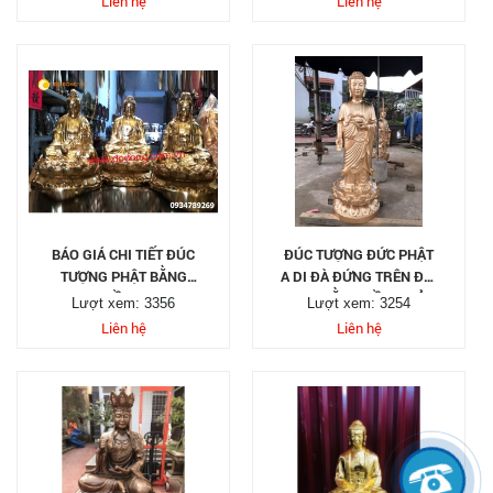
Liên hệ
Liên hệ
BÁO GIÁ CHI TIẾT ĐÚC
ĐÚC TƯỢNG ĐỨC PHẬT
TƯỢNG PHẬT BẰNG
A DI ĐÀ ĐỨNG TRÊN ĐÀI
ĐỒNG
SEN BẰNG ĐỒNG ĐỎ
Lượt xem: 3356
Lượt xem: 3254
Liên hệ
Liên hệ