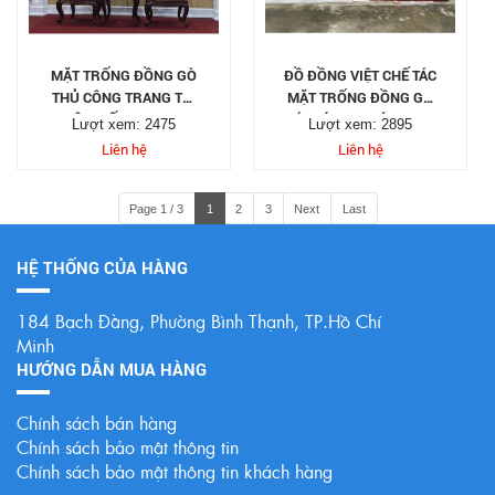
MẶT TRỐNG ĐỒNG GÒ
ĐỒ ĐỒNG VIỆT CHẾ TÁC
THỦ CÔNG TRANG TRÍ
MẶT TRỐNG ĐỒNG GÒ
NỘI THẤT KT 90CM
CÁC KÍCH THƯỚC THEO
Lượt xem: 2475
Lượt xem: 2895
YÊU CẦU
Liên hệ
Liên hệ
Page 1 / 3
1
2
3
Next
Last
HỆ THỐNG CỦA HÀNG
184 Bạch Đằng, Phường Bình Thạnh, TP.Hồ Chí
Minh
HƯỚNG DẪN MUA HÀNG
Chính sách bán hàng
Chính sách bảo mật thông tin
Chính sách bảo mật thông tin khách hàng