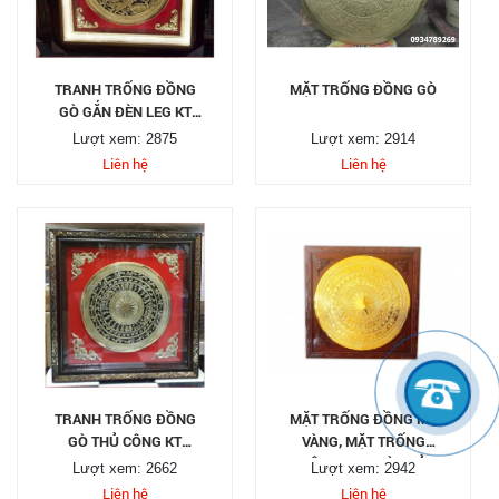
TRANH TRỐNG ĐỒNG
MẶT TRỐNG ĐỒNG GÒ
GÒ GẮN ĐÈN LEG KT
150X150
Lượt xem: 2875
Lượt xem: 2914
Liên hệ
Liên hệ
TRANH TRỐNG ĐỒNG
MẶT TRỐNG ĐỒNG MẠ
GÒ THỦ CÔNG KT
VÀNG, MẶT TRỐNG
120X120
ĐÔNG SƠN GÒ THỦ
Lượt xem: 2662
Lượt xem: 2942
CÔNG
Liên hệ
Liên hệ