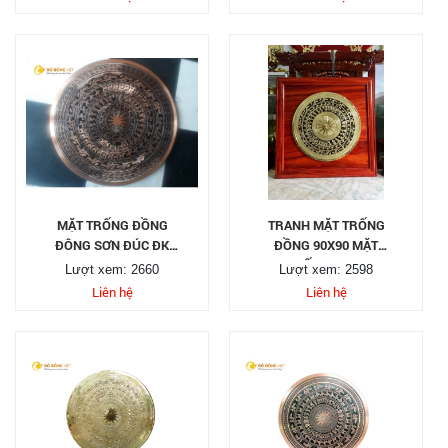
MẶT TRỐNG ĐỒNG
TRANH MẶT TRỐNG
ĐÔNG SƠN ĐÚC ĐK
ĐỒNG 90X90 MẶT
90CM
TRỐNG 60CM
Lượt xem: 2660
Lượt xem: 2598
Liên hệ
Liên hệ