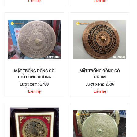
Liên hệ
Liên hệ
MẶT TRỐNG ĐỒNG GÒ
MẶT TRỐNG ĐỒNG GÒ
THỦ CÔNG ĐƯỜNG
ĐK 1M
KÍNH DK 0.8M 80CM
Lượt xem: 2700
Lượt xem: 2686
Liên hệ
Liên hệ