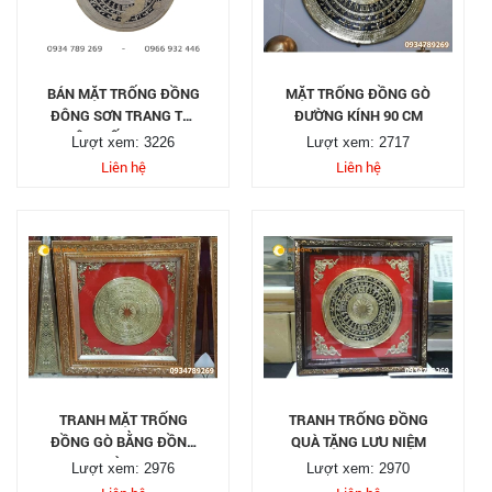
BÁN MẶT TRỐNG ĐỒNG
MẶT TRỐNG ĐỒNG GÒ
ĐÔNG SƠN TRANG TRÍ
ĐƯỜNG KÍNH 90 CM
NỘI THẤT DK 1,5M
Lượt xem: 3226
Lượt xem: 2717
Liên hệ
Liên hệ
TRANH MẶT TRỐNG
TRANH TRỐNG ĐỒNG
ĐỒNG GÒ BẰNG ĐỒNG
QUÀ TẶNG LƯU NIỆM
VÀNG
Lượt xem: 2976
Lượt xem: 2970