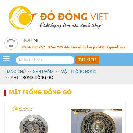
0934 789 269 - 0966 932 446 Gmail:dodongviet420@gmail.com
TRANG CHỦ
SẢN PHẨM
MẶT TRỐNG ĐỒNG
MẶT TRỐNG ĐỒNG GÒ
MẶT TRỐNG ĐỒNG GÒ