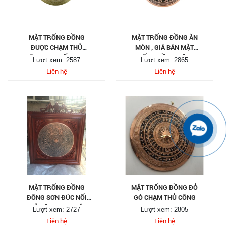
MẶT TRỐNG ĐỒNG
MẶT TRỐNG ĐỒNG ĂN
ĐƯỢC CHẠM THỦ
MÒN , GIÁ BÁN MẶT
CÔNGHỌA TIẾT THEO
TRỐNG ĐỒNG ĐÔNG
Lượt xem: 2587
Lượt xem: 2865
MẪU TRỐNG ĐỒNG
SƠN LÀM QUÀ TẶNG
Liên hệ
Liên hệ
ĐÔNG SƠN
MẶT TRỐNG ĐỒNG
MẶT TRỐNG ĐỒNG ĐỎ
ĐÔNG SƠN ĐÚC NỔI
GÒ CHẠM THỦ CÔNG
THỦ CÔNG, HOA VĂN
Lượt xem: 2727
Lượt xem: 2805
ĐẸP TINH XẢO.
Liên hệ
Liên hệ