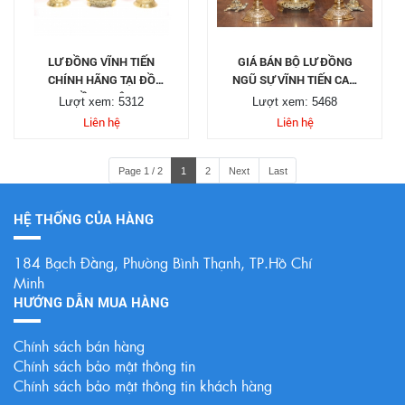
LƯ ĐỒNG VĨNH TIẾN
GIÁ BÁN BỘ LƯ ĐỒNG
CHÍNH HÃNG TẠI ĐỒ
NGŨ SỰ VĨNH TIẾN CAO
ĐỒNG VIỆT
70CM
Lượt xem: 5312
Lượt xem: 5468
Liên hệ
Liên hệ
Page 1 / 2
1
2
Next
Last
HỆ THỐNG CỦA HÀNG
184 Bạch Đằng, Phường Bình Thạnh, TP.Hồ Chí
Minh
HƯỚNG DẪN MUA HÀNG
Chính sách bán hàng
Chính sách bảo mật thông tin
Chính sách bảo mật thông tin khách hàng