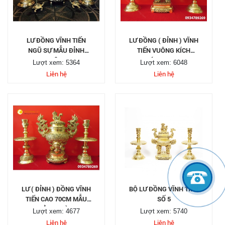
LƯ ĐỒNG VĨNH TIẾN
LƯ ĐỒNG ( ĐỈNH ) VĨNH
NGŨ SỰ MẪU ĐỈNH
TIẾN VUÔNG KÍCH
VUÔNG
THƯỚC CAO 60CM
Lượt xem: 5364
Lượt xem: 6048
Liên hệ
Liên hệ
LƯ ( ĐỈNH ) ĐỒNG VĨNH
BỘ LƯ ĐỒNG VĨNH TIẾN
TIẾN CAO 70CM MẪU
SỐ 5
ĐỈNH TRÒN
Lượt xem: 4677
Lượt xem: 5740
Liên hệ
Liên hệ