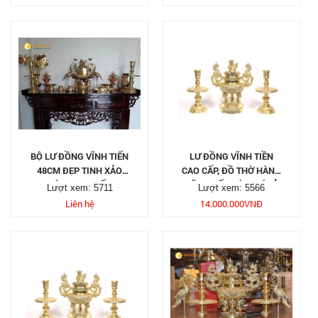
BỘ LƯ ĐỒNG VĨNH TIẾN
LƯ ĐỒNG VĨNH TIỀN
48CM ĐẸP TINH XẢO
CAO CẤP, ĐỒ THỜ HÀNG
TỪNG CHI TIẾT
VĨNH TIẾN BÁN GIÁ SỈ
Lượt xem: 5711
Lượt xem: 5566
TẠI TP HCM
Liên hệ
14.000.000
VNĐ