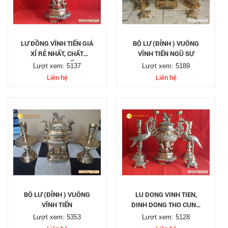
LƯ ĐỒNG VĨNH TIẾN GIÁ
BỘ LƯ (ĐỈNH ) VUÔNG
XỈ RẺ NHẤT, CHẤT
VĨNH TIẾN NGŨ SỰ
LƯỢNG NHẤT
Lượt xem: 5137
Lượt xem: 5189
Liên hệ
Liên hệ
BỘ LƯ (ĐỈNH ) VUÔNG
LU DONG VINH TIEN,
VĨNH TIẾN
DINH DONG THO CUNG
VINH TIEN
Lượt xem: 5353
Lượt xem: 5128