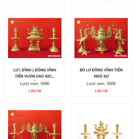
LƯ ( ĐỈNH ) ĐỒNG VĨNH
BỘ LƯ ĐỒNG VĨNH TIẾN
TIẾN VUÔN CAO 42CM
NGŨ SỰ
NGŨ SỰ
Lượt xem: 5096
Lượt xem: 5606
Liên hệ
Liên hệ