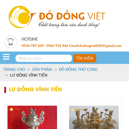
0934 789 269 - 0966 932 446 Gmail:dodongviet420@gmail.com
TRANG CHỦ
SẢN PHẨM
ĐỒ ĐỒNG THỜ CÚNG
LƯ ĐỒNG VĨNH TIẾN
LƯ ĐỒNG VĨNH TIẾN