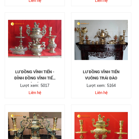
Liên hệ
Liên hệ
LƯ ĐỒNG VĨNH TIẾN -
LƯ ĐỒNG VĨNH TIẾN
ĐỈNH ĐỒNG VĨNH TIẾN
VUÔNG TRÁI ĐÀO
THỜ CÚNG
Lượt xem: 5017
Lượt xem: 5164
Liên hệ
Liên hệ