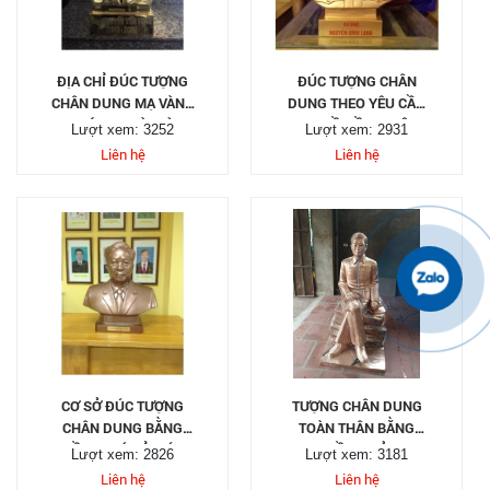
ĐỊA CHỈ ĐÚC TƯỢNG
ĐÚC TƯỢNG CHÂN
CHÂN DUNG MẠ VÀNG
DUNG THEO YÊU CẦU
UY TÍN TẠI SÀI GÒN
TẠI ĐỒ ĐỒNG VIỆT
Lượt xem: 3252
Lượt xem: 2931
Liên hệ
Liên hệ
CƠ SỞ ĐÚC TƯỢNG
TƯỢNG CHÂN DUNG
CHÂN DUNG BẰNG
TOÀN THÂN BẰNG
ĐỒNG GIÁ RẺ, ĐÚC
ĐỒNG ĐỎ
Lượt xem: 2826
Lượt xem: 3181
TƯỢNG CHÂN DUNG
Liên hệ
Liên hệ