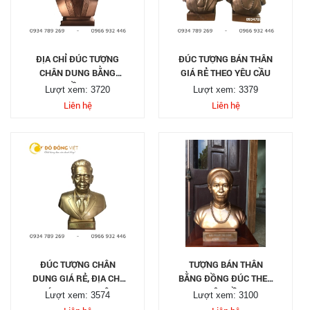
ĐỊA CHỈ ĐÚC TƯỢNG
ĐÚC TƯỢNG BÁN THÂN
CHÂN DUNG BẰNG
GIÁ RẺ THEO YÊU CẦU
ĐỒNG
Lượt xem: 3720
Lượt xem: 3379
Liên hệ
Liên hệ
ĐÚC TƯỢNG CHÂN
TƯỢNG BÁN THÂN
DUNG GIÁ RẺ, ĐỊA CHỈ
BẰNG ĐỒNG ĐÚC THEO
ĐÚC TƯỢNG CHÂN
YÊU CẦU
Lượt xem: 3574
Lượt xem: 3100
DUNG UY TÍN