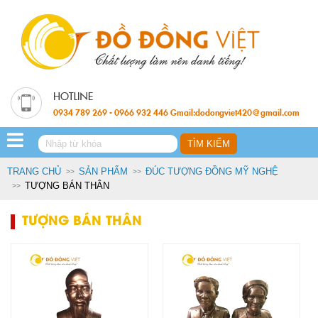
0934 789 269 - 0966 932 446 Gmail:dodongviet420@gmail.com
TRANG CHỦ
SẢN PHẨM
ĐÚC TƯỢNG ĐỒNG MỸ NGHỆ
TƯỢNG BÁN THÂN
TƯỢNG BÁN THÂN