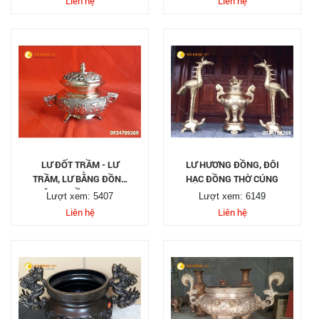
Liên hệ
Liên hệ
LƯ ĐỐT TRẦM - LƯ
LƯ HƯƠNG ĐỒNG, ĐÔI
TRẦM, LƯ BẰNG ĐỒNG
HẠC ĐỒNG THỜ CÚNG
XÔNG TRẦM HƯƠNG
Lượt xem: 5407
Lượt xem: 6149
ĐẸP GIÁ RẺ
Liên hệ
Liên hệ