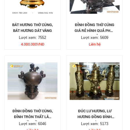
BÁT HƯƠNG THỜ CÚNG,
ĐỈNH ĐỒNG THỜ CÚNG
BÁT HƯƠNG DÁT VÀNG
GIÁ RẺ HÌNH QUẢ PHẬT
THỦ
Lượt xem: 7552
Lượt xem: 5609
4.000.000
VNĐ
Liên hệ
ĐỈNH ĐỒNG THỜ CÚNG,
ĐÚC LƯ HƯƠNG, LƯ
ĐỈNH TRÒN THẤT LÂN
HƯƠNG ĐỒNG ĐÌNH
VẦN CẦU
CHÙA
Lượt xem: 6046
Lượt xem: 5173