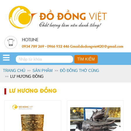
0934 789 269 - 0966 932 446 Gmail:dodongviet420@gmail.com
TRANG CHỦ
SẢN PHẨM
ĐỒ ĐỒNG THỜ CÚNG
LƯ HƯƠNG ĐỒNG
LƯ HƯƠNG ĐỒNG