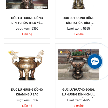
ĐÚC LƯ HƯƠNG ĐỒNG
ĐÚC LƯ HƯƠNG ĐỒNG
ĐÌNH CHÙA THEO YÊU
ĐÌNH CHÙA, ĐỈNH
CẦU
ĐỒNG KHẢM NGŨ SẮC
Lượt xem: 5390
Lượt xem: 5635
Liên hệ
Liên hệ
ĐÚC LƯ HƯƠNG ĐỒNG
ĐÚC LƯ HƯƠNG ĐỒNG,
KHẢM NGŨ SẮC
LƯ HƯƠNG ĐÌNH CHÙA,
LƯ HƯƠNG ĐỒNG ĐỎ
Lượt xem: 5132
Lượt xem: 4975
ĐẸP THEO YÊU CẦU.
Liên hệ
Liên hệ