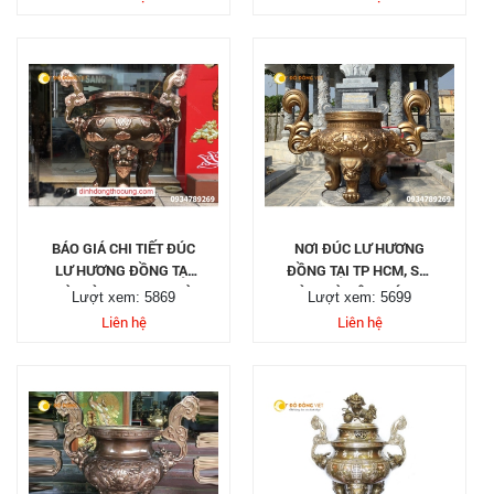
NGOÀI TRỜI
BÁO GIÁ CHI TIẾT ĐÚC
NƠI ĐÚC LƯ HƯƠNG
LƯ HƯƠNG ĐỒNG TẠI
ĐỒNG TẠI TP HCM, SÀI
SÀI GÒN, TP HCM, HÀ
GÒN, HÀ NỘI - ĐÚC LƯ
Lượt xem: 5869
Lượt xem: 5699
NỘI
HƯƠNG ĐỒNG
Liên hệ
Liên hệ