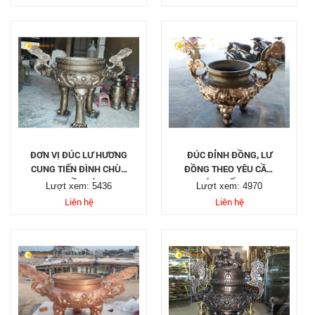
ĐƠN VỊ ĐÚC LƯ HƯƠNG
ĐÚC ĐỈNH ĐỒNG, LƯ
CUNG TIẾN ĐÌNH CHÙA
ĐỒNG THEO YÊU CẦU,
TẠI TP HỒ CHÍ MINH
UY TÍN CHẤT LƯỢNG
Lượt xem: 5436
Lượt xem: 4970
Liên hệ
Liên hệ