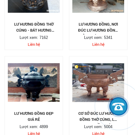
LƯ HƯƠNG ĐỒNG THỜ
LƯ HƯƠNG ĐỒNG, NƠI
CÚNG - BÁT HƯƠNG
ĐÚC LƯ HƯƠNG ĐỒNG,
SONG LONG
XƯỞNG ĐÚC LƯ HƯƠNG
Lượt xem: 7162
Lượt xem: 5341
ĐỒNG THEO YÊU CẦU.
Liên hệ
Liên hệ
LƯ HƯƠNG ĐỒNG ĐẸP
CƠ SỞ ĐÚC LƯ HƯƠNG
GIÁ RẺ
ĐỒNG THỜ CÚNG, LƯ
HƯƠNG ĐỒNG ĐÌNH
Lượt xem: 4899
Lượt xem: 5004
CHÙA, LƯ HƯƠNG
Liên hệ
Liên hệ