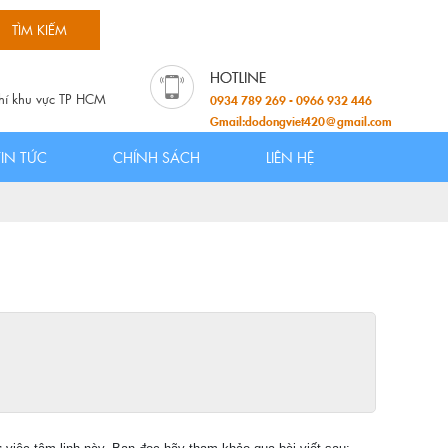
hí khu vực TP HCM
0934 789 269 - 0966 932 446
Gmail:dodongviet420@gmail.com
TIN TỨC
CHÍNH SÁCH
LIÊN HỆ