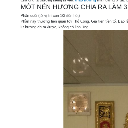
Cha ông ta thường kiêng kị việc
thắp hương
mà hương bị tắt. 
MỘT NÉN HƯƠNG CHIA RA LÀM 3 
Phần cuối (từ vị trí còn 1/3 đến hết)
Phần này thường liên quan tới Thổ Công, Gia tiên tiền tổ. Báo 
lư hương chưa được, không có linh ứng.