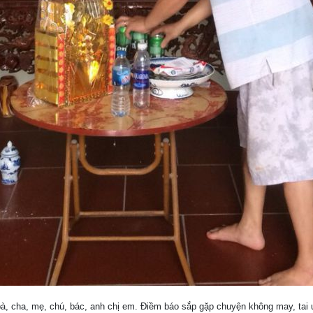
, bà, cha, mẹ, chú, bác, anh chị em. Điềm báo sắp gặp chuyện không may, ta