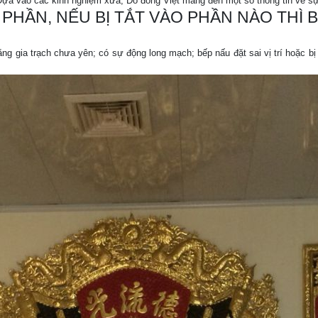
Dựa vào các kinh nghiệm xưa, Đồ đồng Việt mang đến một số thông tin về sự 
PHẦN, NẾU BỊ TẮT VÀO PHẦN NÀO THÌ
rằng gia trạch chưa yên; có sự động long mạch; bếp nấu đặt sai vị trí hoặc b