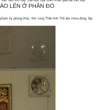
việc tâm linh này. Bạn đọc hãy tham khảo qua bài viết sau:
 BÁO LÊN Ở PHẦN ĐÓ
ị phạm kỵ phong thủy; thờ cúng Thần linh Thổ địa chưa đúng; lập