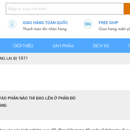
GIAO HÀNG TOÀN QUỐC
FREE SHIP
Thanh toán khi nhận hàng
Giao hàng miễn p
GIỚI THIỆU
SẢN PHẨM
DỊCH VỤ
G LẠI BỊ TẮT?
?
 VÀO PHẦN NÀO THÌ BÁO LÊN Ở PHẦN ĐÓ
RẰNG