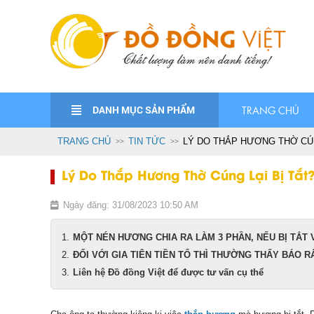
DANH MỤC SẢN PHẨM
TRANG CHỦ
TRANG CHỦ
TIN TỨC
LÝ DO THẮP HƯƠNG THỜ CÚN
Lý Do Thắp Hương Thờ Cúng Lại Bị Tắt
Ngày đăng: 31/08/2023 10:50 AM
MỘT NÉN HƯƠNG CHIA RA LÀM 3 PHẦN, NẾU BỊ TẮT
ĐỐI VỚI GIA TIÊN TIỀN TỔ THÌ THƯỜNG THẤY BÁO 
Liên hệ Đồ đồng Việt để được tư vấn cụ thể