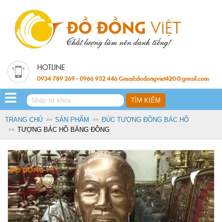
0934 789 269 - 0966 932 446 Gmail:dodongviet420@gmail.com
TRANG CHỦ
SẢN PHẨM
ĐÚC TƯỢNG ĐỒNG BÁC HỒ
TƯỢNG BÁC HỒ BẰNG ĐỒNG