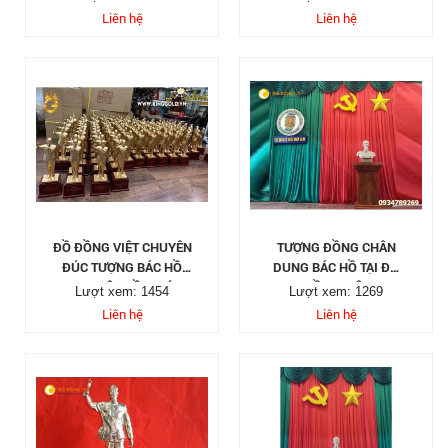
BẰNG ĐỒNG
Liên hệ
Liên hệ
ĐỒ ĐỒNG VIỆT CHUYÊN
TƯỢNG ĐỒNG CHÂN
ĐÚC TƯỢNG BÁC HỒ
DUNG BÁC HỒ TẠI ĐỒ
THEO YÊU CẦU, ĐÚC
ĐỒNG VIỆT
Lượt xem: 1454
Lượt xem: 1269
TƯỢNG ĐỒNG BÁC HỒ
Liên hệ
Liên hệ
BẰNG ĐỒNG VÀNG