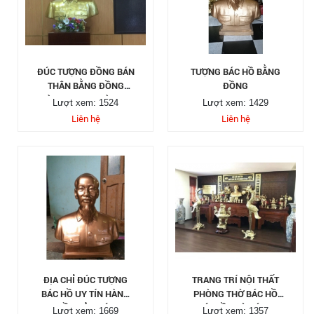
ĐÚC TƯỢNG ĐỒNG BÁN
TƯỢNG BÁC HỒ BẰNG
THÂN BẰNG ĐỒNG
ĐỒNG
VÀNG TRƯNG BÀY TẠI
Lượt xem: 1524
Lượt xem: 1429
CÁC CƠ QUAN PHÒNG
Liên hệ
Liên hệ
HỌP
ĐỊA CHỈ ĐÚC TƯỢNG
TRANG TRÍ NỘI THẤT
BÁC HỒ UY TÍN HÀNG
PHÒNG THỜ BÁC HỒ
ĐẦU CẢ NƯỚC
VỚI ĐỒ THỜ CÚNG
Lượt xem: 1669
Lượt xem: 1357