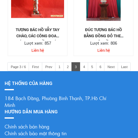
TƯỢNG BÁC HỒ VẪY TAY
ĐÚC TƯỢNG BÁC HỒ
CHÀO, CÁC CÔNG ĐOẠN
BẰNG ĐỒNG ĐỎ THEO
ĐÚC TƯỢNG ĐỒNG BÁC
YÊU CẦU
Lượt xem: 857
Lượt xem: 806
HỒ
Liên hệ
Liên hệ
Page 3 / 6
First
Prev
1
2
3
4
5
6
Next
Last
HỆ THỐNG CỦA HÀNG
184 Bạch Đằng, Phường Bình Thạnh, TP.Hồ Chí
Minh
HƯỚNG DẪN MUA HÀNG
Chính sách bán hàng
Chính sách bảo mật thông tin