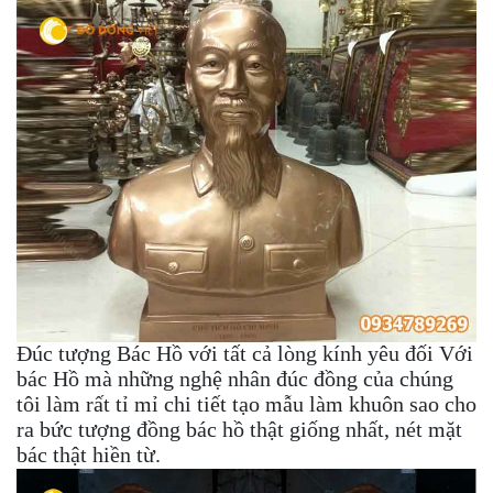
Đúc tượng Bác Hồ với tất cả lòng kính yêu đối Với
bác Hồ mà những nghệ nhân đúc đồng của chúng
tôi làm rất tỉ mỉ chi tiết tạo mẫu làm khuôn sao cho
ra bức tượng đồng bác hồ thật giống nhất, nét mặt
bác thật hiền từ.