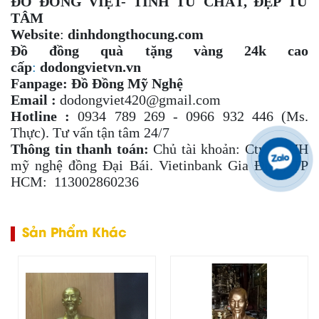
ĐỒ ĐỒNG VIỆT- TINH TỪ CHẤT, ĐẸP TỪ
TÂM
Website
:
dinhdongthocung.com
Đồ đồng quà tặng vàng 24k cao
cấp
:
dodongvietvn.vn
Fanpage:
Đồ Đồng Mỹ Nghệ
Email :
dodongviet420@gmail.com
Hotline :
0934 789 269 - 0966 932 446 (Ms.
Thực). Tư vấn tận tâm 24/7
Thông tin thanh toán:
Chủ tài khoản: Cty TNHH
mỹ nghệ đồng Đại Bái. Vietinbank Gia Định, TP
HCM: 113002860236
Sản Phẩm Khác