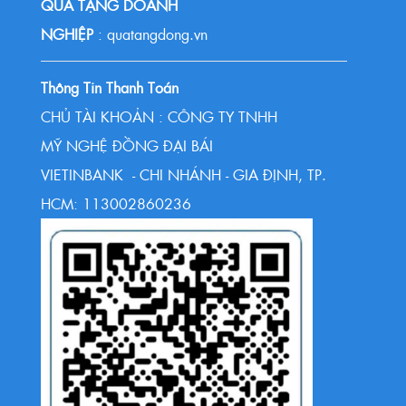
QUÀ TẶNG DOANH
NGHIỆP
: quatangdong.vn
Thông Tin Thanh Toán
CHỦ TÀI KHOẢN : CÔNG TY TNHH
MỸ NGHỆ ĐỒNG ĐẠI BÁI
VIETINBANK - CHI NHÁNH - GIA ĐỊNH, TP.
HCM: 113002860236