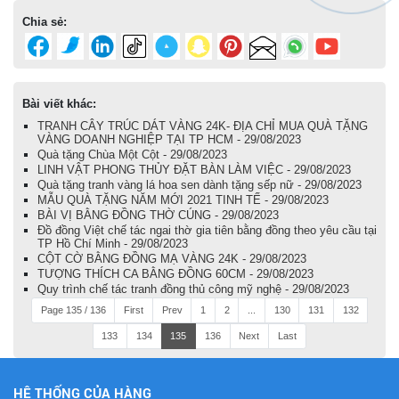
Chia sẻ:
Bài viết khác:
TRANH CÂY TRÚC DÁT VÀNG 24K- ĐỊA CHỈ MUA QUÀ TẶNG
VÀNG DOANH NGHIỆP TẠI TP HCM - 29/08/2023
Quà tặng Chùa Một Cột - 29/08/2023
LINH VẬT PHONG THỦY ĐẶT BÀN LÀM VIỆC - 29/08/2023
Quà tặng tranh vàng lá hoa sen dành tặng sếp nữ - 29/08/2023
MẪU QUÀ TẶNG NĂM MỚI 2021 TINH TẾ - 29/08/2023
BÀI VỊ BẰNG ĐỒNG THỜ CÚNG - 29/08/2023
Đồ đồng Việt chế tác ngai thờ gia tiên bằng đồng theo yêu cầu tại
TP Hồ Chí Minh - 29/08/2023
CỘT CỜ BẰNG ĐỒNG MẠ VÀNG 24K - 29/08/2023
TƯỢNG THÍCH CA BẰNG ĐỒNG 60CM - 29/08/2023
Quy trình chế tác tranh đồng thủ công mỹ nghệ - 29/08/2023
Page 135 / 136
First
Prev
1
2
...
130
131
132
133
134
135
136
Next
Last
HỆ THỐNG CỦA HÀNG