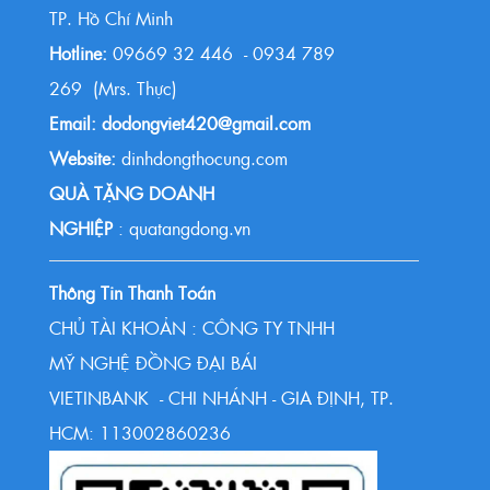
TP. Hồ Chí Minh
Hotline:
09669 32 446 - 0934 789
269 (Mrs. Thực)
Email: dodongviet420@gmail.com
Website:
dinhdongthocung.com
QUÀ TẶNG DOANH
NGHIỆP
: quatangdong.vn
Thông Tin Thanh Toán
CHỦ TÀI KHOẢN : CÔNG TY TNHH
MỸ NGHỆ ĐỒNG ĐẠI BÁI
VIETINBANK - CHI NHÁNH - GIA ĐỊNH, TP.
HCM: 113002860236