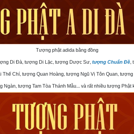
Tượng phật adida bằng đồng
tượng Di Đà, tượng Di Lặc, tượng Dược Sư,
tượng Chuẩn Đề
,
i Thế Chí, tượng Quan Hoàng, tượng Ngũ Vị Tôn Quan, tượng
 Ngàn, tượng Tam Tòa Thánh Mẫu... và rất nhiều tượng Phật 