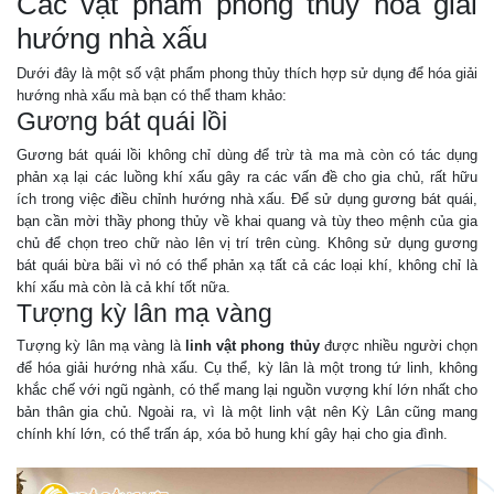
Các vật phẩm phong thủy hóa giải
hướng nhà xấu
Dưới đây là một số vật phẩm phong thủy thích hợp sử dụng để hóa giải
hướng nhà xấu mà bạn có thể tham khảo:
Gương bát quái lồi
Gương bát quái lồi không chỉ dùng để trừ tà ma mà còn có tác dụng
phản xạ lại các luồng khí xấu gây ra các vấn đề cho gia chủ, rất hữu
ích trong việc điều chỉnh hướng nhà xấu. Để sử dụng gương bát quái,
bạn cần mời thầy phong thủy về khai quang và tùy theo mệnh của gia
chủ để chọn treo chữ nào lên vị trí trên cùng. Không sử dụng gương
bát quái bừa bãi vì nó có thể phản xạ tất cả các loại khí, không chỉ là
khí xấu mà còn là cả khí tốt nữa.
Tượng kỳ lân mạ vàng
Tượng kỳ lân mạ vàng là
linh vật phong thủy
được nhiều người chọn
để hóa giải hướng nhà xấu. Cụ thể, kỳ lân là một trong tứ linh, không
khắc chế với ngũ ngành, có thể mang lại nguồn vượng khí lớn nhất cho
bản thân gia chủ. Ngoài ra, vì là một linh vật nên Kỳ Lân cũng mang
chính khí lớn, có thể trấn áp, xóa bỏ hung khí gây hại cho gia đình.