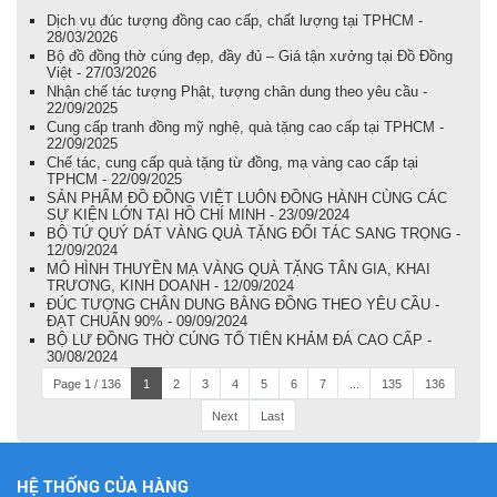
Dịch vụ đúc tượng đồng cao cấp, chất lượng tại TPHCM -
28/03/2026
Bộ đồ đồng thờ cúng đẹp, đầy đủ – Giá tận xưởng tại Đồ Đồng
Việt - 27/03/2026
Nhận chế tác tượng Phật, tượng chân dung theo yêu cầu -
22/09/2025
Cung cấp tranh đồng mỹ nghệ, quà tặng cao cấp tại TPHCM -
22/09/2025
Chế tác, cung cấp quà tặng từ đồng, mạ vàng cao cấp tại
TPHCM - 22/09/2025
SẢN PHẨM ĐỒ ĐỒNG VIỆT LUÔN ĐỒNG HÀNH CÙNG CÁC
SỰ KIỆN LỚN TẠI HỒ CHÍ MINH - 23/09/2024
BỘ TỨ QUÝ DÁT VÀNG QUÀ TẶNG ĐỐI TÁC SANG TRỌNG -
12/09/2024
MÔ HÌNH THUYỀN MẠ VÀNG QUÀ TẶNG TÂN GIA, KHAI
TRƯƠNG, KINH DOANH - 12/09/2024
ĐÚC TƯỢNG CHÂN DUNG BẰNG ĐỒNG THEO YÊU CẦU -
ĐẠT CHUẨN 90% - 09/09/2024
BỘ LƯ ĐỒNG THỜ CÚNG TỔ TIÊN KHẢM ĐÁ CAO CẤP -
30/08/2024
Page 1 / 136
1
2
3
4
5
6
7
...
135
136
Next
Last
HỆ THỐNG CỦA HÀNG