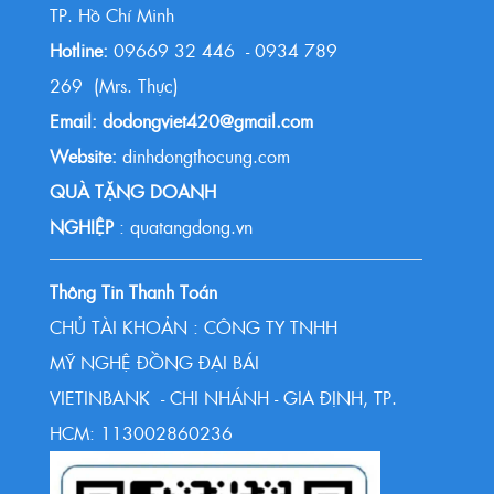
TP. Hồ Chí Minh
Hotline:
09669 32 446 - 0934 789
269 (Mrs. Thực)
Email: dodongviet420@gmail.com
Website:
dinhdongthocung.com
QUÀ TẶNG DOANH
NGHIỆP
: quatangdong.vn
Thông Tin Thanh Toán
CHỦ TÀI KHOẢN : CÔNG TY TNHH
MỸ NGHỆ ĐỒNG ĐẠI BÁI
VIETINBANK - CHI NHÁNH - GIA ĐỊNH, TP.
HCM: 113002860236