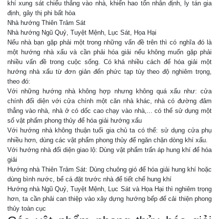
khí xung sát chiếu thẳng vào nhà, khiến hao tổn nhân định, ly tán gia
định, gây thị phi bất hòa
Nhà hướng Thiên Trảm Sát
Nhà hướng Ngũ Quỷ, Tuyệt Mệnh, Lục Sát, Họa Hại
Nếu nhà bạn gặp phải một trong những vấn đề trên thì có nghĩa đó là
một hướng nhà xấu và cần phải hóa giải nếu không muốn gặp phải
nhiều vấn đề trong cuộc sống. Có khá nhiều cách để hóa giải một
hướng nhà xấu từ đơn giản đến phức tạp tùy theo độ nghiêm trọng,
theo đó:
Với những hướng nhà không hợp nhưng không quá xấu như: cửa
chính đối diện với cửa chính một căn nhà khác, nhà có đường đâm
thẳng vào nhà, nhà ở có dốc cao chạy vào nhà,... có thể sử dụng một
số vật phẩm phong thủy để hóa giải hướng xấu
Với hướng nhà không thuận tuổi gia chủ ta có thể: sử dụng cửa phụ
nhiều hơn, dùng các vật phẩm phong thủy để ngăn chặn dòng khí xấu.
Với hướng nhà đối diện giao lộ: Dùng vật phẩm trấn áp hung khí để hóa
giải
Hướng nhà Thiên Trảm Sát: Dùng chuông gió để hóa giải hung khí hoặc
dùng bình nước, bể cá đặt trước nhà để tiết chế hung khí
Hướng nhà Ngũ Quỷ, Tuyệt Mệnh, Lục Sát và Họa Hại thì nghiêm trọng
hơn, ta cần phải can thiệp vào xây dựng hướng bếp để cải thiện phong
thủy toàn cục