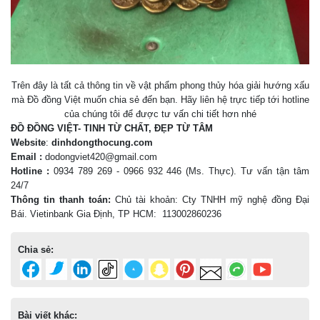
Trên đây là tất cả thông tin về vật phẩm phong thủy hóa giải hướng xấu
mà Đồ đồng Việt muốn chia sẻ đến bạn. Hãy liên hệ trực tiếp tới hotline
của chúng tôi để được tư vấn chi tiết hơn nhé
ĐỒ ĐỒNG VIỆT- TINH TỪ CHẤT, ĐẸP TỪ TÂM
Website
:
dinhdongthocung.com
Email :
dodongviet420@gmail.com
Hotline :
0934 789 269 - 0966 932 446 (Ms. Thực)
. Tư vấn tận tâm
24/7
Thông tin thanh toán:
Chủ tài khoản: Cty TNHH mỹ nghệ đồng Đại
Bái. Vietinbank Gia Định, TP HCM: 113002860236
Chia sẻ:
Bài viết khác: