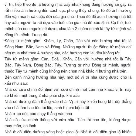
vị trí, tiếp theo đó là hướng nhà, xây nhà không đúng hướng sẽ gây ra
rất nhiều ảnh hưởng đến cách cục phong thủy chung, từ đó ảnh hưởng
đến vận mạnh cả cuộc đời của gia chủ. Theo đó để xem hướng nhà tốt
hay xấu, người ta sẽ dựa vào tuổi của gia chủ để xác định. Cụ thể, tuổi
mệnh của con người sẽ được chia làm 2 nhóm chính là tây tứ mệnh và
đông tứ mệnh. Trong đó:
Đông tứ mệnh gồm: Khảm, Ly, Chấn, Tốn với các hướng nhà tốt là
Đông Nam, Bắc, Nam và Đông. Những người thuộc Đông tứ mệnh chỉ
nên mua nhà theo 4 hướng này, các hướng còn lại đều không tốt.
Tây tứ mệnh gồm: Càn, Đoài, Khôn, Cấn với hướng nhà tốt là Tây
Bắc, Tây Nam, Đông Bắc, Tây. Tương tự như Đông tứ mệnh, người
thuộc Tây tứ mệnh cũng không nên chọn nhà khác 4 hướng nhà trên.
Bên cạnh những hướng nhà này, một số vị trí nhà cũng được cho là
xấu như sau:
Nhà có cửa chính đối diện với cửa chính một căn nhà khác: vị trí này
sẽ khiến một trong 2 nhà phải chịu khí xấu
Nhà có đường đâm thẳng vào nhà: Vị trí này khiến hung khí dội thẳng
vào nhà làm hao tổn tài lộc, sinh thị phi bệnh tật.
Nhà ở có dốc cao chạy thẳng vào nhà
Nhà có cửa chính thông với cửa hậu: Tiền tài hao tổn, không được
may mắn, an lành
Nhà ở đối diện đường vòng hoặc giao lộ: Nhà ở đối diện giao lộ khiến