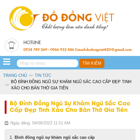
0934 789 269 - 0966 932 446 Gmail:dodongviet420@gmail.com
TRANG CHỦ
TIN TỨC
BỘ ĐỈNH ĐỒNG NGŨ SỰ KHẢM NGŨ SẮC CAO CẤP ĐẸP TINH
XẢO CHO BÀN THỜ GIA TIÊN
Bộ Đỉnh Đồng Ngũ Sự Khảm Ngũ Sắc Cao
Cấp Đẹp Tinh Xảo Cho Bàn Thờ Gia Tiên
Ngày đăng: 04/09/2023 11:51 AM
Đỉnh đồng ngũ sự khảm ngũ sắc cao cấp