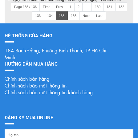
Page 135 / 136
First
Prev
1
2
...
130
131
132
133
134
135
136
Next
Last
HỆ THỐNG CỦA HÀNG
184 Bạch Đằng, Phường Bình Thạnh, TP.Hồ Chí
Minh
HƯỚNG DẪN MUA HÀNG
Chính sách bán hàng
Chính sách bảo mật thông tin
Chính sách bảo mật thông tin khách hàng
ĐĂNG KÝ MUA ONLINE