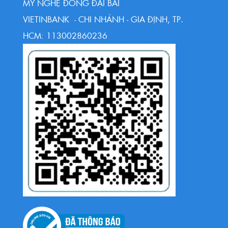
MỸ NGHỆ ĐỒNG ĐẠI BÁI
VIETINBANK - CHI NHÁNH - GIA ĐỊNH, TP.
HCM: 113002860236