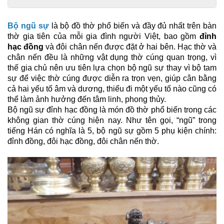
Bộ ngũ sự
là bộ đồ thờ phổ biến và đầy đủ nhất trên bàn
thờ gia tiên của mỗi gia đình người Việt, bao gồm
đỉnh
hạc đồng
và đôi chân nến được đặt ở hai bên. Hạc thờ và
chân nến đều là những vật dụng thờ cúng quan trọng, vì
thế gia chủ nên ưu tiên lựa chọn bộ ngũ sự thay vì bộ tam
sự để việc thờ cúng được diễn ra trọn vẹn, giúp cân bằng
cả hai yếu tố âm và dương, thiếu đi một yếu tố nào cũng có
thể làm ảnh hưởng đến tâm linh, phong thủy.
Bộ ngũ sự đỉnh hạc đồng l
à món đồ thờ phổ biến trong các
không gian thờ cúng hiện nay. Như tên gọi, “ngũ” trong
tiếng Hán có nghĩa là 5, bộ ngũ sự gồm 5 phụ kiện chính:
đỉnh đồng, đôi hạc đồng, đôi chân nến thờ.