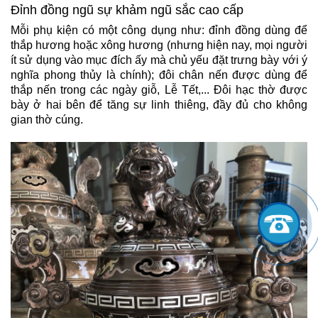
Đỉnh đồng ngũ sự khảm ngũ sắc cao cấp
Mỗi phụ kiện có một công dụng như:
đỉnh đồng
dùng để
thắp hương hoặc xông hương (nhưng hiện nay, mọi người
ít sử dụng vào mục đích ấy mà chủ yếu đặt trưng bày với ý
nghĩa phong thủy là chính); đôi
chân nến
được dùng để
thắp nến trong các ngày giỗ, Lễ Tết,... Đôi
hạc thờ
được
bày ở hai bên để tăng sự linh thiêng, đầy đủ cho không
gian thờ cúng.