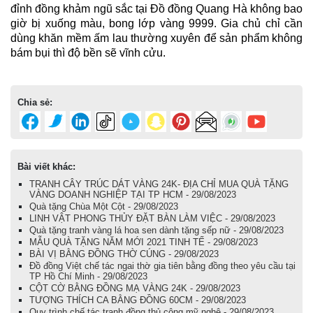
đỉnh đồng khảm ngũ sắc tại Đồ đồng
Quang Hà không bao
giờ bị xuống màu, bong lớp vàng 9999. Gia chủ chỉ cần
dùng khăn mềm ấm lau thường xuyên để sản phẩm không
bám bụi thì độ bền sẽ vĩnh cửu.
Chia sẻ:
Bài viết khác:
TRANH CÂY TRÚC DÁT VÀNG 24K- ĐỊA CHỈ MUA QUÀ TẶNG
VÀNG DOANH NGHIỆP TẠI TP HCM - 29/08/2023
Quà tặng Chùa Một Cột - 29/08/2023
LINH VẬT PHONG THỦY ĐẶT BÀN LÀM VIỆC - 29/08/2023
Quà tặng tranh vàng lá hoa sen dành tặng sếp nữ - 29/08/2023
MẪU QUÀ TẶNG NĂM MỚI 2021 TINH TẾ - 29/08/2023
BÀI VỊ BẰNG ĐỒNG THỜ CÚNG - 29/08/2023
Đồ đồng Việt chế tác ngai thờ gia tiên bằng đồng theo yêu cầu tại
TP Hồ Chí Minh - 29/08/2023
CỘT CỜ BẰNG ĐỒNG MẠ VÀNG 24K - 29/08/2023
TƯỢNG THÍCH CA BẰNG ĐỒNG 60CM - 29/08/2023
Quy trình chế tác tranh đồng thủ công mỹ nghệ - 29/08/2023