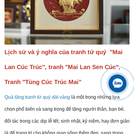
Lịch sử và ý nghĩa của tranh tứ quý "Mai
Lan Cúc Trúc", tranh "Mai Lan Sen Cúc",
Tranh "Tùng Cúc Trúc Mai"
Quà tặng tranh tứ quý dát vàng
là một trong những lựa
chọn phổ biến và sang trọng để tặng người thân, bạn bè,
đối tác trong các dịp lễ tết, sinh nhật, kỷ niệm, hay đơn giản
là để trang trí cho không gian sống thêm đẹp, sang trọng.