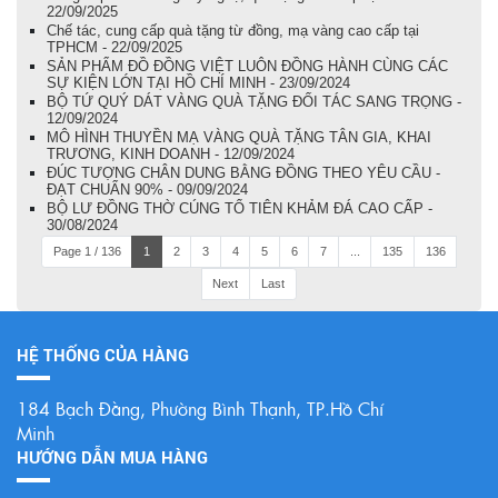
22/09/2025
Chế tác, cung cấp quà tặng từ đồng, mạ vàng cao cấp tại
TPHCM - 22/09/2025
SẢN PHẨM ĐỒ ĐỒNG VIỆT LUÔN ĐỒNG HÀNH CÙNG CÁC
SỰ KIỆN LỚN TẠI HỒ CHÍ MINH - 23/09/2024
BỘ TỨ QUÝ DÁT VÀNG QUÀ TẶNG ĐỐI TÁC SANG TRỌNG -
12/09/2024
MÔ HÌNH THUYỀN MẠ VÀNG QUÀ TẶNG TÂN GIA, KHAI
TRƯƠNG, KINH DOANH - 12/09/2024
ĐÚC TƯỢNG CHÂN DUNG BẰNG ĐỒNG THEO YÊU CẦU -
ĐẠT CHUẨN 90% - 09/09/2024
BỘ LƯ ĐỒNG THỜ CÚNG TỔ TIÊN KHẢM ĐÁ CAO CẤP -
30/08/2024
Page 1 / 136
1
2
3
4
5
6
7
...
135
136
Next
Last
HỆ THỐNG CỦA HÀNG
184 Bạch Đằng, Phường Bình Thạnh, TP.Hồ Chí
Minh
HƯỚNG DẪN MUA HÀNG