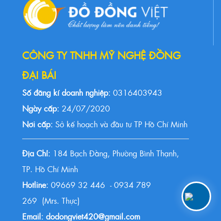
CÔNG TY TNHH MỸ NGHỆ ĐỒNG
ĐẠI BÁI
Số đăng kí doanh nghiệp:
0316403943
Ngày cấp:
24/07/2020
Nơi cấp:
Sở kế hoạch và đầu tư TP Hồ Chí Minh
Địa Chỉ:
184 Bạch Đằng, Phường Bình Thạnh,
TP. Hồ Chí Minh
Hotline:
09669 32 446 - 0934 789
269 (Mrs. Thực)
Email: dodongviet420@gmail.com