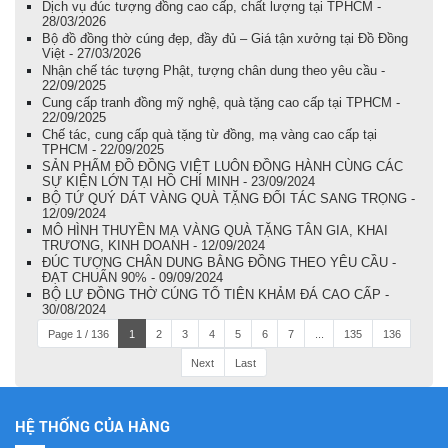
Dịch vụ đúc tượng đồng cao cấp, chất lượng tại TPHCM -
28/03/2026
Bộ đồ đồng thờ cúng đẹp, đầy đủ – Giá tận xưởng tại Đồ Đồng
Việt - 27/03/2026
Nhận chế tác tượng Phật, tượng chân dung theo yêu cầu -
22/09/2025
Cung cấp tranh đồng mỹ nghệ, quà tặng cao cấp tại TPHCM -
22/09/2025
Chế tác, cung cấp quà tặng từ đồng, mạ vàng cao cấp tại
TPHCM - 22/09/2025
SẢN PHẨM ĐỒ ĐỒNG VIỆT LUÔN ĐỒNG HÀNH CÙNG CÁC
SỰ KIỆN LỚN TẠI HỒ CHÍ MINH - 23/09/2024
BỘ TỨ QUÝ DÁT VÀNG QUÀ TẶNG ĐỐI TÁC SANG TRỌNG -
12/09/2024
MÔ HÌNH THUYỀN MẠ VÀNG QUÀ TẶNG TÂN GIA, KHAI
TRƯƠNG, KINH DOANH - 12/09/2024
ĐÚC TƯỢNG CHÂN DUNG BẰNG ĐỒNG THEO YÊU CẦU -
ĐẠT CHUẨN 90% - 09/09/2024
BỘ LƯ ĐỒNG THỜ CÚNG TỔ TIÊN KHẢM ĐÁ CAO CẤP -
30/08/2024
Page 1 / 136
1
2
3
4
5
6
7
...
135
136
Next
Last
HỆ THỐNG CỦA HÀNG