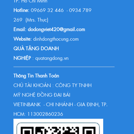
TP. Hồ Chí Minh
Hotline:
09669 32 446 - 0934 789
269 (Mrs. Thực)
Email: dodongviet420@gmail.com
Website:
dinhdongthocung.com
QUÀ TẶNG DOANH
NGHIỆP
: quatangdong.vn
Thông Tin Thanh Toán
CHỦ TÀI KHOẢN : CÔNG TY TNHH
MỸ NGHỆ ĐỒNG ĐẠI BÁI
VIETINBANK - CHI NHÁNH - GIA ĐỊNH, TP.
HCM: 113002860236