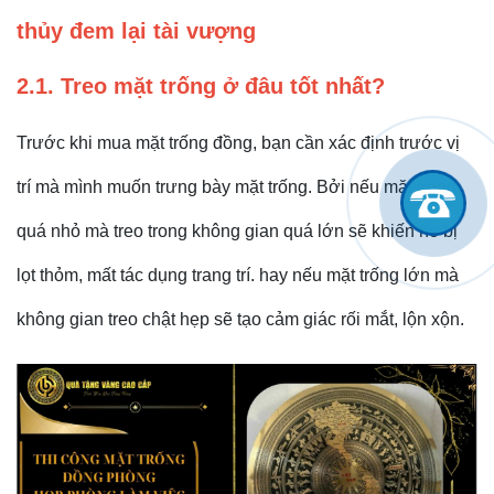
thủy đem lại tài vượng
2.1. Treo mặt trống ở đâu tốt nhất?
Trước khi mua mặt trống đồng, bạn cần xác định trước vị
trí mà mình muốn trưng bày mặt trống. Bởi nếu mặt trống
quá nhỏ mà treo trong không gian quá lớn sẽ khiến nó bị
lọt thỏm, mất tác dụng trang trí. hay nếu mặt trống lớn mà
không gian treo chật hẹp sẽ tạo cảm giác rối mắt, lộn xộn.