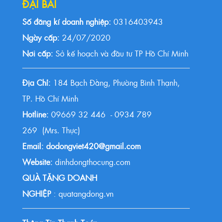
ĐẠI BÁI
Số đăng kí doanh nghiệp:
0316403943
Ngày cấp:
24/07/2020
Nơi cấp:
Sở kế hoạch và đầu tư TP Hồ Chí Minh
Địa Chỉ:
184 Bạch Đằng, Phường Bình Thạnh,
TP. Hồ Chí Minh
Hotline:
09669 32 446 - 0934 789
269 (Mrs. Thực)
Email: dodongviet420@gmail.com
Website:
dinhdongthocung.com
QUÀ TẶNG DOANH
NGHIỆP
: quatangdong.vn