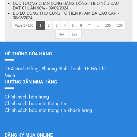
ĐÚC TƯỢNG CHÂN DUNG BẰNG ĐỒNG THEO YÊU CẦU -
ĐẠT CHUẨN 90% - 09/09/2024
BỘ LƯ ĐỒNG THỜ CÚNG TỔ TIÊN KHẢM ĐÁ CAO CẤP -
30/08/2024
Page 1 / 136
1
2
3
4
5
6
7
...
135
136
Next
Last
HỆ THỐNG CỦA HÀNG
184 Bạch Đằng, Phường Bình Thạnh, TP.Hồ Chí
Minh
HƯỚNG DẪN MUA HÀNG
Chính sách bán hàng
Chính sách bảo mật thông tin
Chính sách bảo mật thông tin khách hàng
ĐĂNG KÝ MUA ONLINE