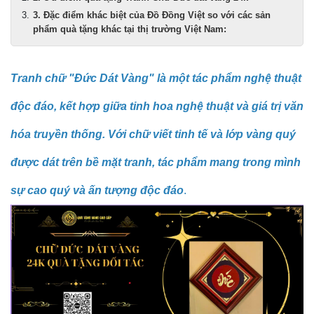
3. Đặc điểm khác biệt của Đồ Đồng Việt so với các sản
phẩm quà tặng khác tại thị trường Việt Nam:
Tranh chữ "Đức Dát Vàng" là một tác phẩm nghệ thuật
độc đáo, kết hợp giữa tinh hoa nghệ thuật và giá trị văn
hóa truyền thống. Với chữ viết tinh tế và lớp vàng quý
được dát trên bề mặt tranh, tác phẩm mang trong mình
sự cao quý và ấn tượng độc đáo
.