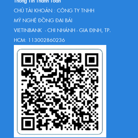
Thông Tin Thanh Toán
CHỦ TÀI KHOẢN : CÔNG TY TNHH
MỸ NGHỆ ĐỒNG ĐẠI BÁI
VIETINBANK - CHI NHÁNH - GIA ĐỊNH, TP.
HCM: 113002860236