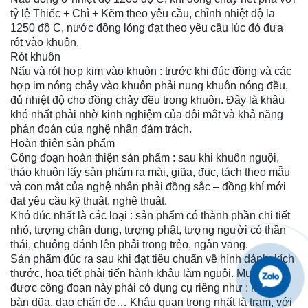
tỷ lệ Thiếc + Chì + Kẽm theo yêu cầu, chỉnh nhiệt độ la
1250 độ C, nước đồng lỏng đạt theo yêu cầu lúc đó đưa
rót vào khuôn.
Rót khuôn
Nấu và rót hợp kim vào khuôn : trước khi đúc đồng và các
hợp im nóng chảy vào khuôn phải nung khuôn nóng đều,
đủ nhiệt độ cho đồng chảy đều trong khuôn. Đây là khâu
khó nhất phải nhờ kinh nghiệm của đôi mắt và khả năng
phán đoán của nghệ nhân đảm trách.
Hoàn thiện sản phẩm
Công đoạn hoàn thiện sản phẩm : sau khi khuôn nguội,
tháo khuôn lấy sản phẩm ra mài, giũa, đục, tách theo mẫu
và con mắt của nghệ nhân phải đồng sắc – đồng khí mới
đạt yêu cầu kỹ thuật, nghệ thuật.
Khó đúc nhất là các loại : sản phẩm có thành phần chi tiết
nhỏ, tượng chân dung, tượng phật, tượng người có thần
thái, chuông đánh lên phải trong trẻo, ngân vang.
Sản phẩm đúc ra sau khi đạt tiêu chuẩn về hình dánh, kích
thước, họa tiết phải tiến hành khâu làm nguội. Muốn làm
được công đoạn này phải có dụng cụ riêng như : khoan,
bàn dũa, dao chấn đe… Khâu quan trọng nhất là trạm, với