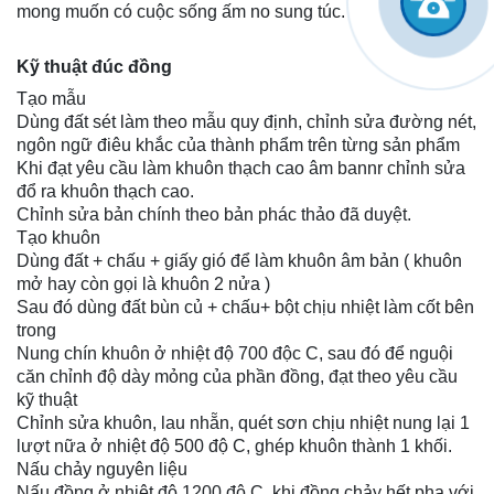
mong muốn có cuộc sống ấm no sung túc.
Kỹ thuật đúc đồng
Tạo mẫu
Dùng đất sét làm theo mẫu quy định, chỉnh sửa đường nét,
ngôn ngữ điêu khắc của thành phẩm trên từng sản phẩm
Khi đạt yêu cầu làm khuôn thạch cao âm bannr chỉnh sửa
đổ ra khuôn thạch cao.
Chỉnh sửa bản chính theo bản phác thảo đã duyệt.
Tạo khuôn
Dùng đất + chấu + giấy gió để làm khuôn âm bản ( khuôn
mở hay còn gọi là khuôn 2 nửa )
Sau đó dùng đất bùn củ + chấu+ bột chịu nhiệt làm cốt bên
trong
Nung chín khuôn ở nhiệt độ 700 độc C, sau đó để nguội
căn chỉnh độ dày mỏng của phần đồng, đạt theo yêu cầu
kỹ thuật
Chỉnh sửa khuôn, lau nhẵn, quét sơn chịu nhiệt nung lại 1
lượt nữa ở nhiệt độ 500 độ C, ghép khuôn thành 1 khối.
Nấu chảy nguyên liệu
Nấu đồng ở nhiệt độ 1200 độ C, khi đồng chảy hết pha với