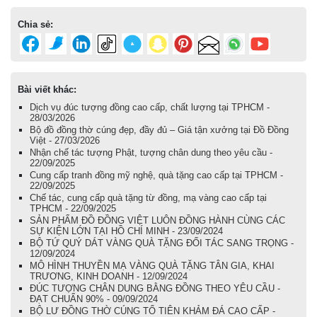
Chia sẻ:
Bài viết khác:
Dịch vụ đúc tượng đồng cao cấp, chất lượng tại TPHCM -
28/03/2026
Bộ đồ đồng thờ cúng đẹp, đầy đủ – Giá tận xưởng tại Đồ Đồng
Việt - 27/03/2026
Nhận chế tác tượng Phật, tượng chân dung theo yêu cầu -
22/09/2025
Cung cấp tranh đồng mỹ nghệ, quà tặng cao cấp tại TPHCM -
22/09/2025
Chế tác, cung cấp quà tặng từ đồng, mạ vàng cao cấp tại
TPHCM - 22/09/2025
SẢN PHẨM ĐỒ ĐỒNG VIỆT LUÔN ĐỒNG HÀNH CÙNG CÁC
SỰ KIỆN LỚN TẠI HỒ CHÍ MINH - 23/09/2024
BỘ TỨ QUÝ DÁT VÀNG QUÀ TẶNG ĐỐI TÁC SANG TRỌNG -
12/09/2024
MÔ HÌNH THUYỀN MẠ VÀNG QUÀ TẶNG TÂN GIA, KHAI
TRƯƠNG, KINH DOANH - 12/09/2024
ĐÚC TƯỢNG CHÂN DUNG BẰNG ĐỒNG THEO YÊU CẦU -
ĐẠT CHUẨN 90% - 09/09/2024
BỘ LƯ ĐỒNG THỜ CÚNG TỔ TIÊN KHẢM ĐÁ CAO CẤP -