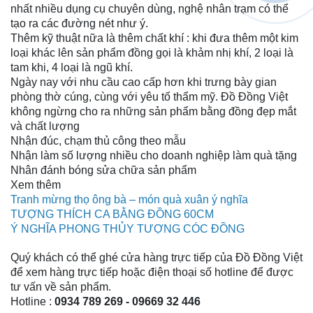
nhất nhiều dụng cụ chuyên dùng, nghệ nhân trạm có thể
tạo ra các đường nét như ý.
Thêm kỹ thuật nữa là thêm chất khí : khi đưa thêm một kim
loại khác lên sản phẩm đồng gọi là khảm nhị khí, 2 loại là
tam khi, 4 loại là ngũ khí.
Ngày nay với nhu cầu cao cấp hơn khi trưng bày gian
phòng thờ cúng, cùng với yêu tố thẩm mỹ. Đồ Đồng Việt
không ngừng cho ra những sản phẩm bằng đồng đẹp mắt
và chất lượng
Nhận đúc, chạm thủ công theo mẫu
Nhận làm số lượng nhiều cho doanh nghiệp làm quà tặng
Nhân đánh bóng sửa chữa sản phẩm
Xem thêm
Tranh mừng thọ ông bà – món quà xuân ý nghĩa
TƯỢNG THÍCH CA BẰNG ĐỒNG 60CM
Ý NGHĨA PHONG THỦY TƯỢNG CÓC ĐỒNG
Quý khách có thể ghé cửa hàng trực tiếp của Đồ Đồng Việt
để xem hàng trực tiếp hoặc điện thoại số hotline để được
tư vấn về sản phẩm.
Hotline :
0934 789 269 - 09669 32 446