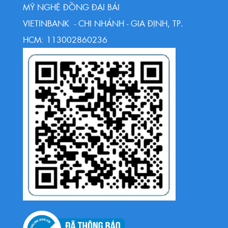
MỸ NGHỆ ĐỒNG ĐẠI BÁI
VIETINBANK - CHI NHÁNH - GIA ĐỊNH, TP.
HCM: 113002860236