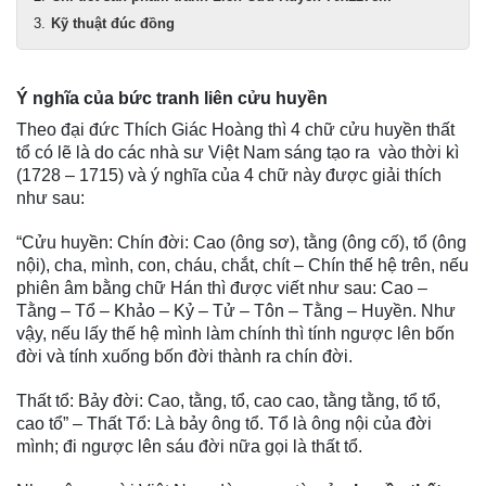
Kỹ thuật đúc đồng
Ý nghĩa của bức tranh liên cửu huyền
Theo đại đức Thích Giác Hoàng thì 4 chữ cửu huyền thất
tổ có lẽ là do các nhà sư Việt Nam sáng tạo ra vào thời kì
(1728 – 1715) và ý nghĩa của 4 chữ này được giải thích
như sau:
“Cửu huyền: Chín đời: Cao (ông sơ), tằng (ông cố), tổ (ông
nội), cha, mình, con, cháu, chắt, chít – Chín thế hệ trên, nếu
phiên âm bằng chữ Hán thì được viết như sau: Cao –
Tằng – Tổ – Khảo – Kỷ – Tử – Tôn – Tằng – Huyền. Như
vậy, nếu lấy thế hệ mình làm chính thì tính ngược lên bốn
đời và tính xuống bốn đời thành ra chín đời.
Thất tổ: Bảy đời: Cao, tằng, tổ, cao cao, tằng tằng, tổ tổ,
cao tổ” – Thất Tổ: Là bảy ông tổ. Tổ là ông nội của đời
mình; đi ngược lên sáu đời nữa gọi là thất tổ.