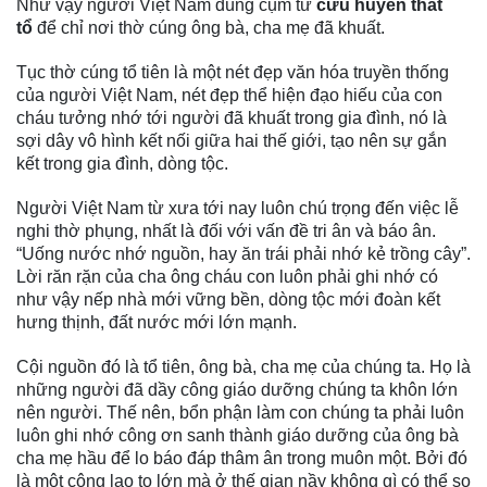
Như vậy người Việt Nam dùng cụm từ
cửu huyền thất
tổ
để chỉ nơi thờ cúng ông bà, cha mẹ đã khuất.
Tục thờ cúng tổ tiên là một nét đẹp văn hóa truyền thống
của người Việt Nam, nét đẹp thể hiện đạo hiếu của con
cháu tưởng nhớ tới người đã khuất trong gia đình, nó là
sợi dây vô hình kết nối giữa hai thế giới, tạo nên sự gắn
kết trong gia đình, dòng tộc.
Người Việt Nam từ xưa tới nay luôn chú trọng đến việc lễ
nghi thờ phụng, nhất là đối với vấn đề tri ân và báo ân.
“Uống nước nhớ nguồn, hay ăn trái phải nhớ kẻ trồng cây”.
Lời răn rặn của cha ông cháu con luôn phải ghi nhớ có
như vậy nếp nhà mới vững bền, dòng tộc mới đoàn kết
hưng thịnh, đất nước mới lớn mạnh.
Cội nguồn đó là tổ tiên, ông bà, cha mẹ của chúng ta. Họ là
những người đã dầy công giáo dưỡng chúng ta khôn lớn
nên người. Thế nên, bổn phận làm con chúng ta phải luôn
luôn ghi nhớ công ơn sanh thành giáo dưỡng của ông bà
cha mẹ hầu để lo báo đáp thâm ân trong muôn một. Bởi đó
là một công lao to lớn mà ở thế gian nầy không gì có thể so