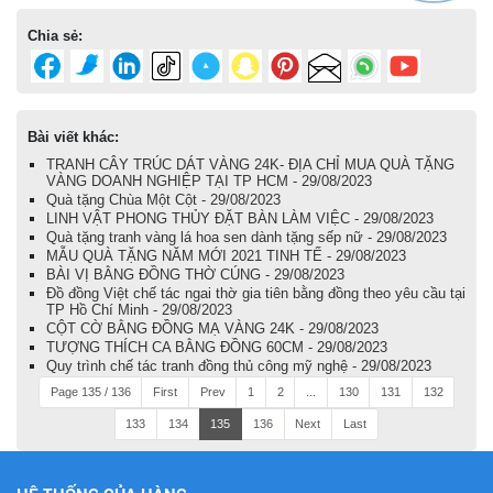
Chia sẻ:
Bài viết khác:
TRANH CÂY TRÚC DÁT VÀNG 24K- ĐỊA CHỈ MUA QUÀ TẶNG
VÀNG DOANH NGHIỆP TẠI TP HCM - 29/08/2023
Quà tặng Chùa Một Cột - 29/08/2023
LINH VẬT PHONG THỦY ĐẶT BÀN LÀM VIỆC - 29/08/2023
Quà tặng tranh vàng lá hoa sen dành tặng sếp nữ - 29/08/2023
MẪU QUÀ TẶNG NĂM MỚI 2021 TINH TẾ - 29/08/2023
BÀI VỊ BẰNG ĐỒNG THỜ CÚNG - 29/08/2023
Đồ đồng Việt chế tác ngai thờ gia tiên bằng đồng theo yêu cầu tại
TP Hồ Chí Minh - 29/08/2023
CỘT CỜ BẰNG ĐỒNG MẠ VÀNG 24K - 29/08/2023
TƯỢNG THÍCH CA BẰNG ĐỒNG 60CM - 29/08/2023
Quy trình chế tác tranh đồng thủ công mỹ nghệ - 29/08/2023
Page 135 / 136
First
Prev
1
2
...
130
131
132
133
134
135
136
Next
Last