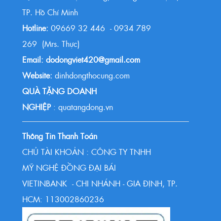
TP. Hồ Chí Minh
Hotline:
09669 32 446 - 0934 789
269 (Mrs. Thực)
Email: dodongviet420@gmail.com
Website:
dinhdongthocung.com
QUÀ TẶNG DOANH
NGHIỆP
: quatangdong.vn
Thông Tin Thanh Toán
CHỦ TÀI KHOẢN : CÔNG TY TNHH
MỸ NGHỆ ĐỒNG ĐẠI BÁI
VIETINBANK - CHI NHÁNH - GIA ĐỊNH, TP.
HCM: 113002860236