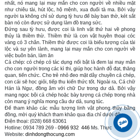
nhất, nó mang lại may mắn cho con người về nhiều mặt
như chiêu tài, hút lộc, hộ mệnh, xua đuổi tà ma. Bởi vậy
người ta không chỉ sử dụng tỳ hưu để bày ban thờ, két sắt
bàn nó còn được sử dụng làm đồ trang sức.
Đứng sau tỳ hưu, được coi là linh vật thứ hai về phong
thủy là thiềm thừ. Thiềm thừ là con vật huyền thoại cóc
vàng có 3 chân. Thiềm thừ được coi là biểu tượng của tài
lộc và sự yên lành, mang lại may mắn cho con người về
việc buôn bán, làm ăn
Cá chép: có chép có tác dụng nổi bật là đem lại may mắn
cho con người trong các kì thi, giúp học hành đỗ đạt, thăng
quan, tiến chức. Cho trẻ nhỏ đeo mặt dây chuyền cá chép,
con cái sẽ học giỏi, tiếp thu kiến thức tốt. Ngoài ra, Cá chữ
Hán là Ngư, đồng âm với chữ Dư trong dư dả. Bởi vậy
mang ngọc bội cá chép hoặc bày tượng cá chép trong nhà
còn mang ý nghĩa mong cầu dư dả, sung túc.
Để tham khảo các mẫu tượng linh vật phong thủy bằng
đồng, mời quý khách tham khảo qua địa chỉ dưới đây
Điện thoại: (028) 668 63061
Hotline: 0934 789 269 -
0966
932 446
Ms. Thực
Website:
dinhdongthocung.com