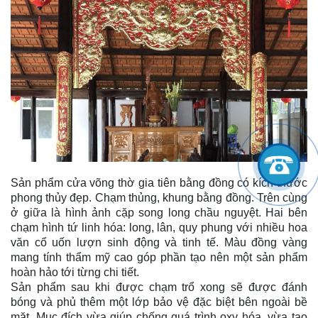
Sản phẩm cửa võng thờ gia tiên bằng đồng có kích thước
phong thủy đẹp. Chạm thủng, khung bằng đồng. Trên cùng
ở giữa là hình ảnh cặp song long chầu nguyệt. Hai bên
chạm hình tứ linh hóa: long, lân, quy phung với nhiều hoa
văn cổ uốn lượn sinh động và tinh tế. Màu đồng vàng
mang tính thẩm mỹ cao góp phần tạo nên một sản phẩm
hoàn hảo tới từng chi tiết.
Sản phẩm sau khi được chạm trổ xong sẽ được đánh
bóng và phủ thêm một lớp bảo vệ đặc biệt bên ngoài bề
mặt. Mục đích vừa giúp chống quá trình oxy hóa, vừa tạo