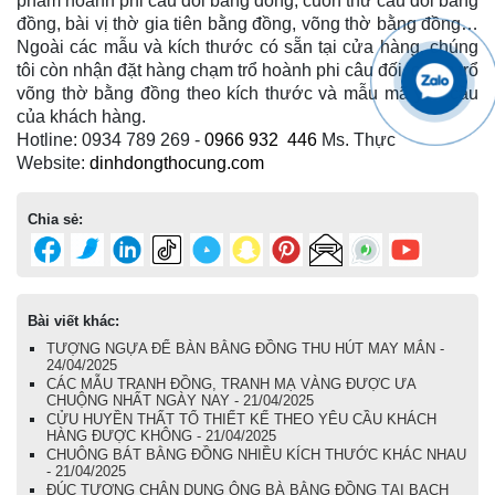
phẩm hoành phi câu đối bằng đồng, cuốn thư câu đối bằng
đồng, bài vị thờ gia tiên bằng đồng, võng thờ bằng đồng…
Ngoài các mẫu và kích thước có sẵn tại cửa hàng, chúng
tôi còn nhận đặt hàng chạm trổ hoành phi câu đối, chạm trổ
võng thờ bằng đồng theo kích thước và mẫu mã yêu cầu
của khách hàng.
Hotline: 0934 789 269 -
0966
932 446
Ms. Thực
Website:
dinhdongthocung.com
Chia sẻ:
Bài viết khác:
TƯỢNG NGỰA ĐỂ BÀN BẰNG ĐỒNG THU HÚT MAY MẮN -
24/04/2025
CÁC MẪU TRANH ĐỒNG, TRANH MẠ VÀNG ĐƯỢC ƯA
CHUỘNG NHẤT NGÀY NAY - 21/04/2025
CỬU HUYỀN THẤT TỔ THIẾT KẾ THEO YÊU CẦU KHÁCH
HÀNG ĐƯỢC KHÔNG - 21/04/2025
CHUÔNG BÁT BẰNG ĐỒNG NHIỀU KÍCH THƯỚC KHÁC NHAU
- 21/04/2025
ĐÚC TƯỢNG CHÂN DUNG ÔNG BÀ BẰNG ĐỒNG TẠI BẠCH