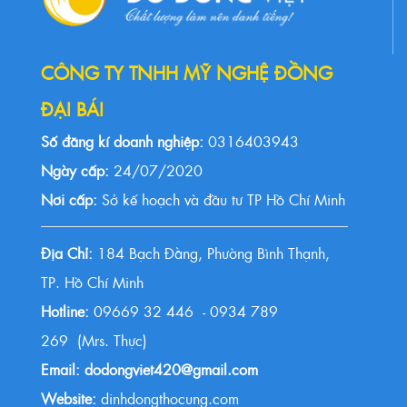
CÔNG TY TNHH MỸ NGHỆ ĐỒNG
ĐẠI BÁI
Số đăng kí doanh nghiệp:
0316403943
Ngày cấp:
24/07/2020
Nơi cấp:
Sở kế hoạch và đầu tư TP Hồ Chí Minh
Địa Chỉ:
184 Bạch Đằng, Phường Bình Thạnh,
TP. Hồ Chí Minh
Hotline:
09669 32 446 - 0934 789
269 (Mrs. Thực)
Email: dodongviet420@gmail.com
Website:
dinhdongthocung.com