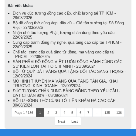
Bài viết khác:
Dịch vụ đúc tượng đồng cao cấp, chất lượng tại TPHCM -
28/03/2026
Bộ đồ đồng thờ cúng đẹp, đầy đủ – Giá tận xưởng tại Đồ Đồng
Việt - 27/03/2026
Nhận chế tác tượng Phật, tượng chân dung theo yêu cầu -
22/09/2025
Cung cấp tranh đồng mỹ nghệ, quà tặng cao cấp tại TPHCM -
22/09/2025
Chế tác, cung cấp quà tặng từ đồng, mạ vàng cao cấp tại
TPHCM - 22/09/2025
SẢN PHẨM ĐỒ ĐỒNG VIỆT LUÔN ĐỒNG HÀNH CÙNG CÁC
SỰ KIỆN LỚN TẠI HỒ CHÍ MINH - 23/09/2024
BỘ TỨ QUÝ DÁT VÀNG QUÀ TẶNG ĐỐI TÁC SANG TRỌNG -
12/09/2024
MÔ HÌNH THUYỀN MẠ VÀNG QUÀ TẶNG TÂN GIA, KHAI
TRƯƠNG, KINH DOANH - 12/09/2024
ĐÚC TƯỢNG CHÂN DUNG BẰNG ĐỒNG THEO YÊU CẦU -
ĐẠT CHUẨN 90% - 09/09/2024
BỘ LƯ ĐỒNG THỜ CÚNG TỔ TIÊN KHẢM ĐÁ CAO CẤP -
30/08/2024
Page 1 / 136
1
2
3
4
5
6
7
...
135
136
Next
Last