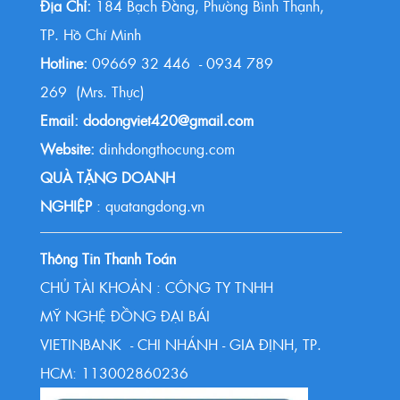
Địa Chỉ:
184 Bạch Đằng, Phường Bình Thạnh,
TP. Hồ Chí Minh
Hotline:
09669 32 446 - 0934 789
269 (Mrs. Thực)
Email: dodongviet420@gmail.com
Website:
dinhdongthocung.com
QUÀ TẶNG DOANH
NGHIỆP
: quatangdong.vn
Thông Tin Thanh Toán
CHỦ TÀI KHOẢN : CÔNG TY TNHH
MỸ NGHỆ ĐỒNG ĐẠI BÁI
VIETINBANK - CHI NHÁNH - GIA ĐỊNH, TP.
HCM: 113002860236