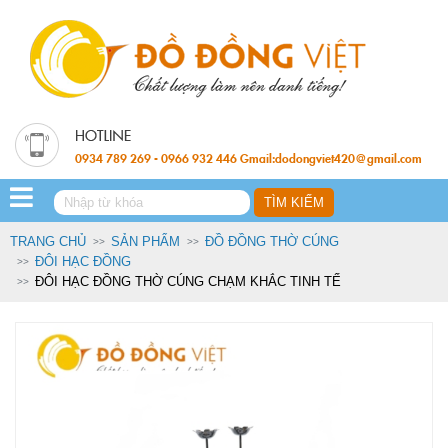
0934 789 269 - 0966 932 446 Gmail:dodongviet420@gmail.com
TRANG CHỦ
SẢN PHẨM
ĐỒ ĐỒNG THỜ CÚNG
ĐÔI HẠC ĐỒNG
ĐÔI HẠC ĐỒNG THỜ CÚNG CHẠM KHẮC TINH TẾ