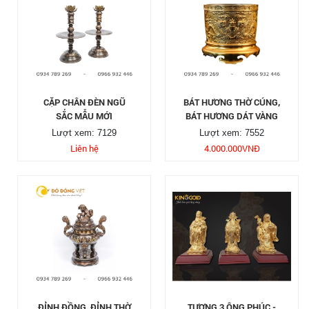
CẶP CHÂN ĐÈN NGŨ
BÁT HƯƠNG THỜ CÚNG,
SẮC MẪU MỚI
BÁT HƯƠNG DÁT VÀNG
Lượt xem: 7129
Lượt xem: 7552
Liên hệ
4.000.000
VNĐ
ĐỈNH ĐỒNG, ĐỈNH THỜ
TƯỢNG 3 ÔNG PHÚC -