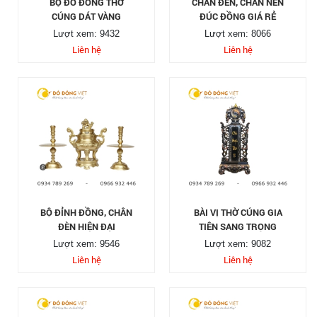
BỘ ĐỒ ĐỒNG THỜ
CHÂN ĐÈN, CHÂN NẾN
CÚNG DÁT VÀNG
ĐÚC ĐỒNG GIÁ RẺ
Lượt xem: 9432
Lượt xem: 8066
Liên hệ
Liên hệ
BỘ ĐỈNH ĐỒNG, CHÂN
BÀI VỊ THỜ CÚNG GIA
ĐÈN HIỆN ĐẠI
TIÊN SANG TRỌNG
Lượt xem: 9546
Lượt xem: 9082
Liên hệ
Liên hệ