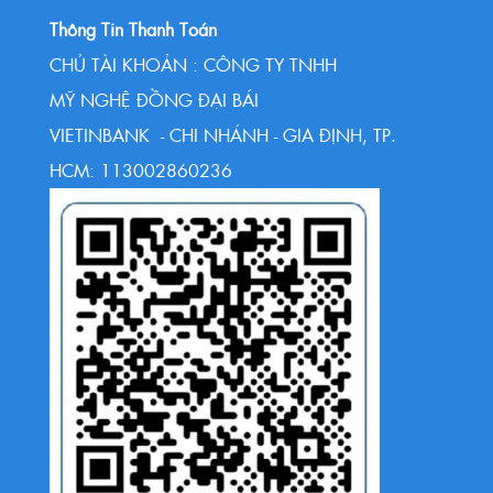
Thông Tin Thanh Toán
CHỦ TÀI KHOẢN : CÔNG TY TNHH
MỸ NGHỆ ĐỒNG ĐẠI BÁI
VIETINBANK - CHI NHÁNH - GIA ĐỊNH, TP.
HCM: 113002860236