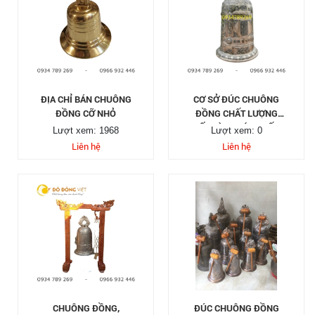
ĐỊA CHỈ BÁN CHUÔNG
CƠ SỞ ĐÚC CHUÔNG
ĐỒNG CỠ NHỎ
ĐỒNG CHẤT LƯỢNG
TỐT VÀ UY TÍN NHẤT
Lượt xem: 1968
Lượt xem: 0
Liên hệ
Liên hệ
CHUÔNG ĐỒNG,
ĐÚC CHUÔNG ĐỒNG