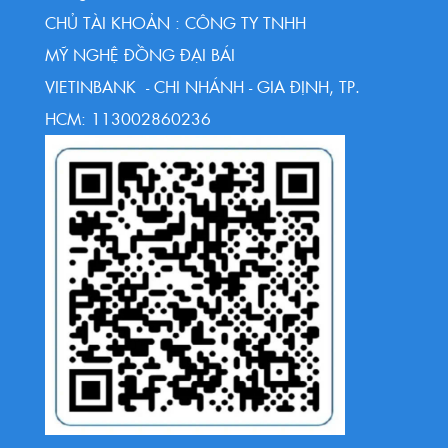
CHỦ TÀI KHOẢN : CÔNG TY TNHH
MỸ NGHỆ ĐỒNG ĐẠI BÁI
VIETINBANK - CHI NHÁNH - GIA ĐỊNH, TP.
HCM: 113002860236