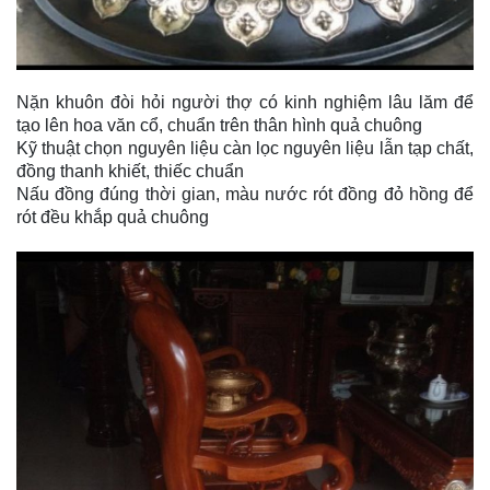
Nặn khuôn đòi hỏi người thợ có kinh nghiệm lâu lăm để
tạo lên hoa văn cổ, chuẩn trên thân hình quả chuông
Kỹ thuật chọn nguyên liệu càn lọc nguyên liệu lẫn tạp chất,
đồng thanh khiết, thiếc chuẩn
Nấu đồng đúng thời gian, màu nước rót đồng đỏ hồng để
rót đều khắp quả chuông