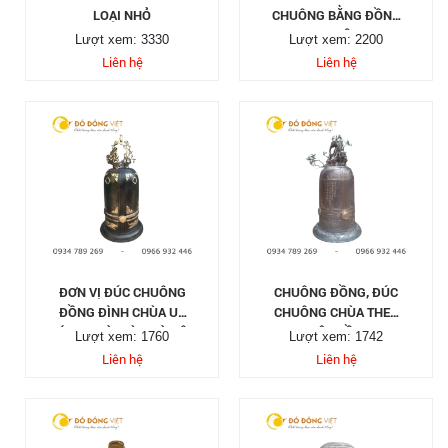
LOẠI NHỎ
CHUÔNG BẰNG ĐỒNG
TẠI ĐÂY
Lượt xem: 3330
Lượt xem: 2200
Liên hệ
Liên hệ
ĐƠN VỊ ĐÚC CHUÔNG
CHUÔNG ĐỒNG, ĐÚC
ĐỒNG ĐÌNH CHÙA UY
CHUÔNG CHÙA THEO
TÍN TẠI SÀI GÒN HÀ NỘI
YÊU CẦU
Lượt xem: 1760
Lượt xem: 1742
Liên hệ
Liên hệ