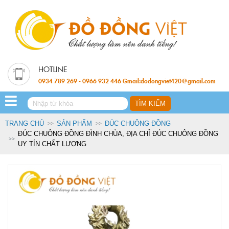
0934 789 269 - 0966 932 446 Gmail:dodongviet420@gmail.com
TRANG CHỦ
SẢN PHẨM
ĐÚC CHUÔNG ĐỒNG
ĐÚC CHUÔNG ĐỒNG ĐÌNH CHÙA, ĐỊA CHỈ ĐÚC CHUÔNG ĐỒNG
UY TÍN CHẤT LƯỢNG