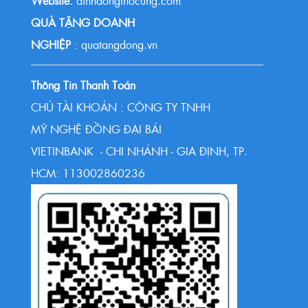
Website:
dinhdongthocung.com
QUÀ TẶNG DOANH
NGHIỆP
: quatangdong.vn
Thông Tin Thanh Toán
CHỦ TÀI KHOẢN : CÔNG TY TNHH
MỸ NGHỆ ĐỒNG ĐẠI BÁI
VIETINBANK - CHI NHÁNH - GIA ĐỊNH, TP.
HCM: 113002860236