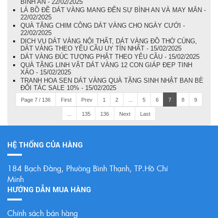
BÌNH AN - 22/02/2025
LÁ BỒ ĐỀ DÁT VÀNG MANG ĐẾN SỰ BÌNH AN VÀ MAY MẮN -
22/02/2025
QUÀ TẶNG CHIM CÔNG DÁT VÀNG CHO NGÀY CƯỚI -
22/02/2025
DỊCH VỤ DÁT VÀNG NỘI THẤT, DÁT VÀNG ĐỒ THỜ CÚNG,
DÁT VÀNG THEO YÊU CẦU UY TÍN NHẤT - 15/02/2025
DÁT VÀNG ĐÚC TƯỢNG PHẬT THEO YÊU CẦU - 15/02/2025
QUÀ TẶNG LINH VẬT DÁT VÀNG 12 CON GIÁP ĐẸP TINH
XẢO - 15/02/2025
TRANH HOA SEN DÁT VÀNG QUÀ TẶNG SINH NHẬT BẠN BÈ
ĐỐI TÁC SALE 10% - 15/02/2025
Page 7 / 136
First
Prev
1
2
...
5
6
7
8
9
...
135
136
Next
Last
HỆ THỐNG CỦA HÀNG
184 Bạch Đằng, Phường Bình Thạnh, TP.Hồ Chí
Minh
HƯỚNG DẪN MUA HÀNG
Chính sách bán hàng