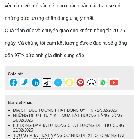
yêu cầu, với độ sắc nét cao chắc chắn các bạn sẽ có
những bức tượng chân dung ưng ý nhất.
Quá trình đúc và chuyển giao cho khách hàng từ 20-25
ngày. Và chúng tôi cam kết tượng được đúc ra sẽ giống
đến 97% bức ảnh gia đình cung cấp
Chia sẻ:
Bài viết khác:
ĐỊA CHỈ ĐÚC TƯỢNG PHẬT ĐỒNG UY TÍN - 24/02/2025
NHỮNG ĐIỀU LƯU Ý KHI MUA BÁT HƯƠNG BẰNG ĐỒNG -
24/02/2025
LƯ ĐỒNG DAPHA LƯ ĐỒNG CHẤT LƯỢNG ĐỂ THỜ CÚNG -
22/02/2025
TƯỢNG PHẬT DÁT VÀNG CỠ NHỎ ĐỂ XE OTO MANG LẠI