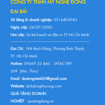
CÔNG TY TNHH MỸ NGHỆ ĐỒNG
ĐẠI BÁI
Số đăng kí doanh nghiệp:
0316403943
Ngày cấp:
24/07/2020
Nơi cấp:
Sở kế hoạch và đầu tư TP Hồ Chí Minh
Địa Chỉ:
184 Bạch Đằng, Phường Bình Thạnh,
TP. Hồ Chí Minh
Hotline:
09669 32 446 - 0934 789
269 (Mrs. Thực)
Email: dodongviet420@gmail.com
Website:
dinhdongthocung.com
QUÀ TẶNG DOANH
NGHIỆP
: quatangdong.vn