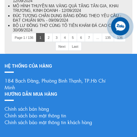
12/09/2024
MÔ HÌNH THUYỀN MẠ VÀNG QUÀ TẶNG TÂN GIA, KHAI
TRƯƠNG, KINH DOANH - 12/09/2024
ĐÚC TƯỢNG CHÂN DUNG BẰNG ĐỒNG THEO YÊU CẦU -
ĐẠT CHUẨN 90% - 09/09/2024
BỘ LƯ ĐỒNG THỜ CÚNG TỔ TIÊN KHẢM ĐÁ CAO CẤP -
30/08/2024
Page 1 / 136
1
2
3
4
5
6
7
...
135
136
Next
Last
HỆ THỐNG CỦA HÀNG
184 Bạch Đằng, Phường Bình Thạnh, TP.Hồ Chí
Minh
HƯỚNG DẪN MUA HÀNG
Chính sách bán hàng
Chính sách bảo mật thông tin
Chính sách bảo mật thông tin khách hàng