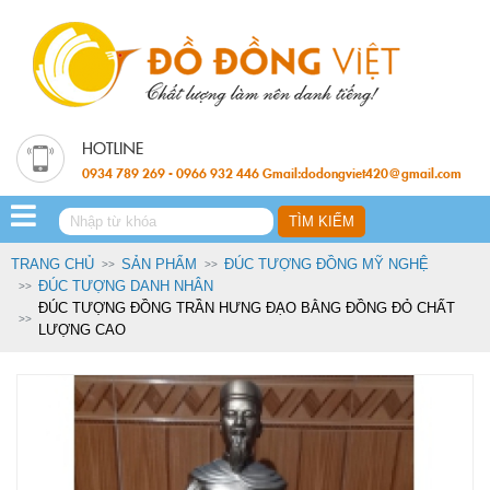
0934 789 269 - 0966 932 446 Gmail:dodongviet420@gmail.com
TRANG CHỦ
SẢN PHẨM
ĐÚC TƯỢNG ĐỒNG MỸ NGHỆ
ĐÚC TƯỢNG DANH NHÂN
ĐÚC TƯỢNG ĐỒNG TRẦN HƯNG ĐẠO BẰNG ĐỒNG ĐỎ CHẤT
LƯỢNG CAO