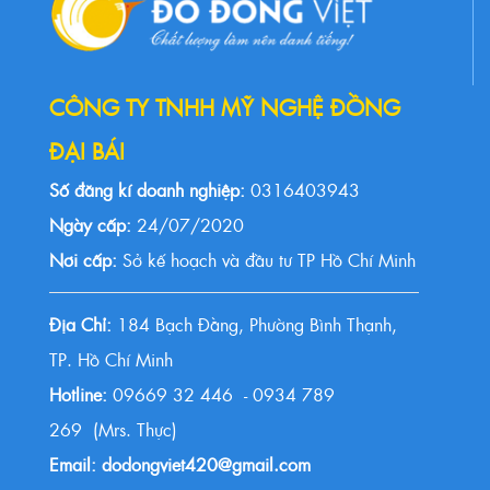
CÔNG TY TNHH MỸ NGHỆ ĐỒNG
ĐẠI BÁI
Số đăng kí doanh nghiệp:
0316403943
Ngày cấp:
24/07/2020
Nơi cấp:
Sở kế hoạch và đầu tư TP Hồ Chí Minh
Địa Chỉ:
184 Bạch Đằng, Phường Bình Thạnh,
TP. Hồ Chí Minh
Hotline:
09669 32 446 - 0934 789
269 (Mrs. Thực)
Email: dodongviet420@gmail.com