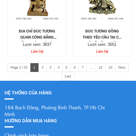
ĐỊA CHỈ ĐÚC TƯỢNG
ĐÚC TƯỢNG ĐỒNG
QUAN CÔNG BẰNG
THEO YÊU CẦU TẠI CƠ
ĐỒNG, BÁO GIÁ ĐÚC
SỞ ĐỒ ĐỒNG VIỆT
Lượt xem: 3837
Lượt xem: 3551
TƯỢNG ĐỒNG QUAN
Liên hệ
Liên hệ
CÔNG
Page 1 / 23
1
2
3
4
5
6
7
...
22
23
Next
Last
HỆ THỐNG CỦA HÀNG
184 Bạch Đằng, Phường Bình Thạnh, TP.Hồ Chí
Minh
HƯỚNG DẪN MUA HÀNG
Chính sách bán hàng