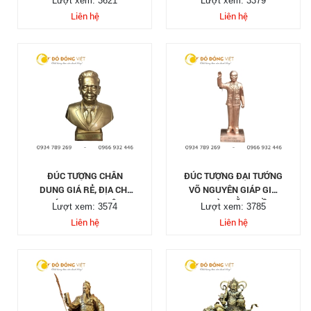
Lượt xem: 3621
Lượt xem: 3379
Liên hệ
Liên hệ
ĐÚC TƯỢNG CHÂN
ĐÚC TƯỢNG ĐẠI TƯỚNG
DUNG GIÁ RẺ, ĐỊA CHỈ
VÕ NGUYÊN GIÁP GIƠ
ĐÚC TƯỢNG CHÂN
TAY CHÀO BẰNG ĐỒNG
Lượt xem: 3574
Lượt xem: 3785
DUNG UY TÍN
ĐỎ
Liên hệ
Liên hệ