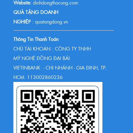
Website:
dinhdongthocung.com
QUÀ TẶNG DOANH
NGHIỆP
: quatangdong.vn
Thông Tin Thanh Toán
CHỦ TÀI KHOẢN : CÔNG TY TNHH
MỸ NGHỆ ĐỒNG ĐẠI BÁI
VIETINBANK - CHI NHÁNH - GIA ĐỊNH, TP.
HCM: 113002860236