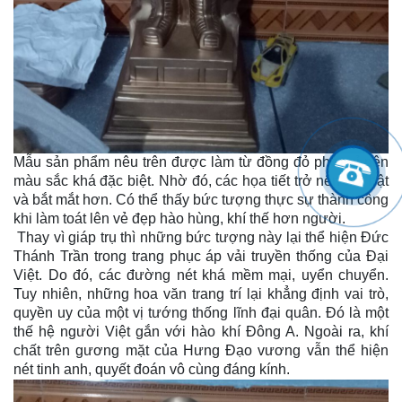
Mẫu sản phẩm nêu trên được làm từ đồng đỏ phớt nỉ nên
màu sắc khá đặc biệt. Nhờ đó, các họa tiết trở nên nổi bật
và bắt mắt hơn. Có thể thấy bức tượng thực sự thành công
khi làm toát lên vẻ đẹp hào hùng, khí thế hơn người.
Thay vì giáp trụ thì những bức tượng này lại thể hiện Đức
Thánh Trần trong trang phục áp vải truyền thống của Đại
Việt. Do đó, các đường nét khá mềm mại, uyển chuyển.
Tuy nhiên, những hoa văn trang trí lại khẳng định vai trò,
quyền uy của một vị tướng thống lĩnh đại quân. Đó là một
thế hệ người Việt gắn với hào khí Đông A. Ngoài ra, khí
chất trên gương mặt của Hưng Đạo vương vẫn thể hiện
nét tinh anh, quyết đoán vô cùng đáng kính.