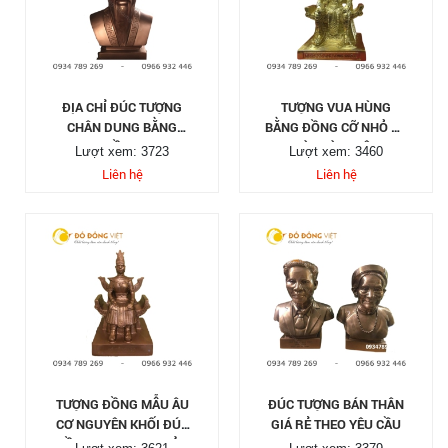
ĐỊA CHỈ ĐÚC TƯỢNG
TƯỢNG VUA HÙNG
CHÂN DUNG BẰNG
BẰNG ĐỒNG CỠ NHỎ ĐỂ
ĐỒNG
BÀN LÀM VIỆC
Lượt xem: 3723
Lượt xem: 3460
Liên hệ
Liên hệ
TƯỢNG ĐỒNG MẪU ÂU
ĐÚC TƯỢNG BÁN THÂN
CƠ NGUYÊN KHỐI ĐÚC
GIÁ RẺ THEO YÊU CẦU
ĐỒNG THAU TINH XẢO