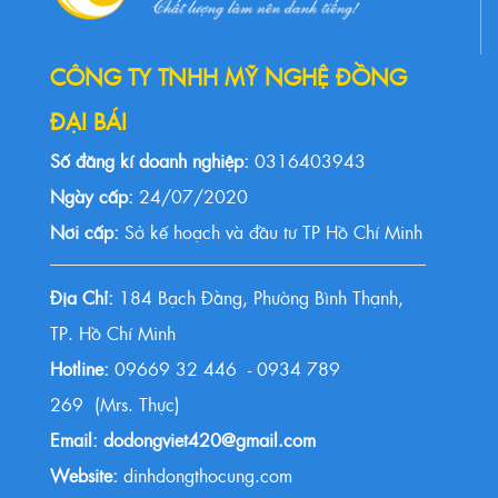
CÔNG TY TNHH MỸ NGHỆ ĐỒNG
ĐẠI BÁI
Số đăng kí doanh nghiệp:
0316403943
Ngày cấp:
24/07/2020
Nơi cấp:
Sở kế hoạch và đầu tư TP Hồ Chí Minh
Địa Chỉ:
184 Bạch Đằng, Phường Bình Thạnh,
TP. Hồ Chí Minh
Hotline:
09669 32 446 - 0934 789
269 (Mrs. Thực)
Email: dodongviet420@gmail.com
Website:
dinhdongthocung.com