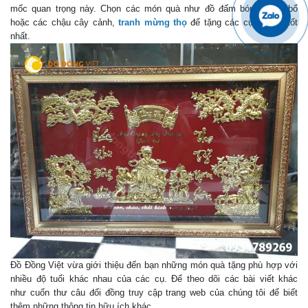
mốc quan trọng này. Chọn các món quà như đồ đấm bóp, thuốc bổ
hoặc các chậu cây cảnh,
tranh mừng thọ
để tặng các cụ là điều tốt
nhất.
Đồ Đồng Việt vừa giới thiệu đến bạn những món quà tặng phù hợp với
nhiều độ tuổi khác nhau của các cụ. Để theo dõi các bài viết khác
như cuốn thư câu đối đồng truy cập trang web của chúng tôi để biết
thêm những thông tin hữu ích khác.