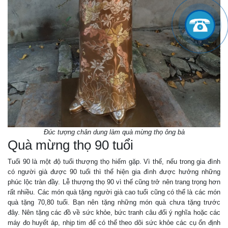
Đúc tượng chân dung làm quà mừng thọ ông bà
Quà mừng thọ 90 tuổi
Tuổi 90 là một độ tuổi thượng thọ hiếm gặp. Vì thế, nếu trong gia đình
có người già được 90 tuổi thì thể hiện gia đình được hưởng những
phúc lộc tràn đầy. Lễ thượng thọ 90 vì thế cũng trở nên trang trọng hơn
rất nhiều. Các món quà tặng người già cao tuổi cũng có thể là các món
quà tặng 70,80 tuổi. Bạn nên tặng những món quà chưa tặng trước
đây. Nên tặng các đồ về sức khỏe, bức tranh câu đối ý nghĩa hoặc các
máy đo huyết áp, nhịp tim để có thể theo dõi sức khỏe các cụ ổn định