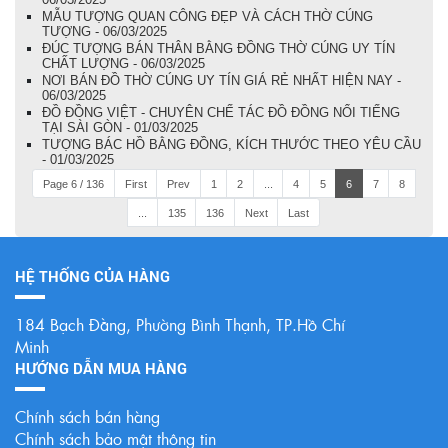
MẪU TƯỢNG QUAN CÔNG ĐẸP VÀ CÁCH THỜ CÚNG
TƯỢNG - 06/03/2025
ĐÚC TƯỢNG BÁN THÂN BẰNG ĐỒNG THỜ CÚNG UY TÍN
CHẤT LƯỢNG - 06/03/2025
NƠI BÁN ĐỒ THỜ CÚNG UY TÍN GIÁ RẺ NHẤT HIỆN NAY -
06/03/2025
ĐỒ ĐỒNG VIỆT - CHUYÊN CHẾ TÁC ĐỒ ĐỒNG NỔI TIẾNG
TẠI SÀI GÒN - 01/03/2025
TƯỢNG BÁC HỒ BẰNG ĐỒNG, KÍCH THƯỚC THEO YÊU CẦU
- 01/03/2025
Page 6 / 136
First
Prev
1
2
...
4
5
6
7
8
...
135
136
Next
Last
HỆ THỐNG CỦA HÀNG
184 Bạch Đằng, Phường Bình Thạnh, TP.Hồ Chí
Minh
HƯỚNG DẪN MUA HÀNG
Chính sách bán hàng
Chính sách bảo mật thông tin