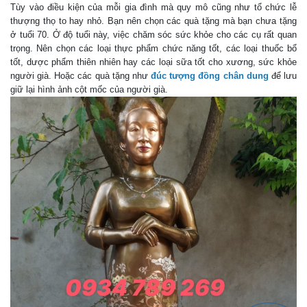
Tùy vào điều kiện của mỗi gia đình mà quy mô cũng như tổ chức lễ
thượng thọ to hay nhỏ. Bạn nên chọn các quà tặng mà bạn chưa tặng
ở tuổi 70. Ở độ tuổi này, việc chăm sóc sức khỏe cho các cụ rất quan
trọng. Nên chọn các loại thực phẩm chức năng tốt, các loại thuốc bổ
tốt, dược phẩm thiên nhiên hay các loại sữa tốt cho xương, sức khỏe
người già. Hoặc các quà tặng như
đúc tượng đồng chân dung
để lưu
giữ lại hình ảnh cột mốc của người già.