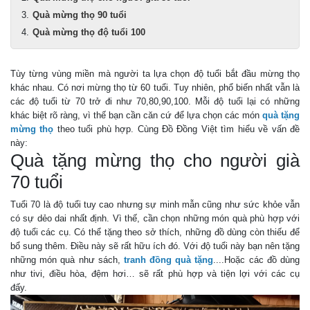
Quà mừng thọ 90 tuổi
Quà mừng thọ độ tuổi 100
Tùy từng vùng miền mà người ta lựa chọn độ tuổi bắt đầu mừng thọ
khác nhau. Có nơi mừng thọ từ 60 tuổi. Tuy nhiên, phổ biến nhất vẫn là
các độ tuổi từ 70 trở đi như 70,80,90,100. Mỗi độ tuổi lại có những
khác biệt rõ ràng, vì thế bạn cần căn cứ để lựa chọn các món
quà tặng
mừng thọ
theo tuổi phù hợp. Cùng Đồ Đồng Việt tìm hiểu về vấn đề
này:
Quà tặng mừng thọ cho người già
70 tuổi
Tuổi 70 là độ tuổi tuy cao nhưng sự minh mẫn cũng như sức khỏe vẫn
có sự dẻo dai nhất định. Vì thế, cần chọn những món quà phù hợp với
độ tuổi các cụ. Có thể tặng theo sở thích, những đồ dùng còn thiếu để
bổ sung thêm. Điều này sẽ rất hữu ích đó. Với độ tuổi này bạn nên tặng
những món quà như sách,
tranh đồng quà tặng
....Hoặc các đồ dùng
như tivi, điều hòa, đệm hơi… sẽ rất phù hợp và tiện lợi với các cụ
đấy.