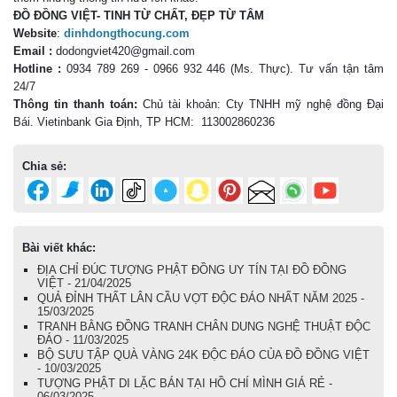
ĐỒ ĐỒNG VIỆT- TINH TỪ CHẤT, ĐẸP TỪ TÂM
Website
:
dinhdongthocung.com
Email :
dodongviet420@gmail.com
Hotline :
0934 789 269 - 0966 932 446 (Ms. Thực)
. Tư vấn tận tâm
24/7
Thông tin thanh toán:
Chủ tài khoản: Cty TNHH mỹ nghệ đồng Đại
Bái. Vietinbank Gia Định, TP HCM: 113002860236
Chia sẻ:
Bài viết khác:
ĐỊA CHỈ ĐÚC TƯỢNG PHẬT ĐỒNG UY TÍN TẠI ĐỒ ĐỒNG
VIỆT - 21/04/2025
QUẢ ĐỈNH THẤT LÂN CẦU VỢT ĐỘC ĐÁO NHẤT NĂM 2025 -
15/03/2025
TRANH BẰNG ĐỒNG TRANH CHÂN DUNG NGHỆ THUẬT ĐỘC
ĐÁO - 11/03/2025
BỘ SƯU TẬP QUÀ VÀNG 24K ĐỘC ĐÁO CỦA ĐỒ ĐỒNG VIỆT
- 10/03/2025
TƯỢNG PHẬT DI LẶC BÁN TẠI HỒ CHÍ MÌNH GIÁ RẺ -
06/03/2025