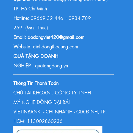
TP. Hồ Chí Minh
Hotline:
09669 32 446 - 0934 789
269 (Mrs. Thực)
Email: dodongviet420@gmail.com
Website:
dinhdongthocung.com
QUÀ TẶNG DOANH
NGHIỆP
: quatangdong.vn
Thông Tin Thanh Toán
CHỦ TÀI KHOẢN : CÔNG TY TNHH
MỸ NGHỆ ĐỒNG ĐẠI BÁI
VIETINBANK - CHI NHÁNH - GIA ĐỊNH, TP.
HCM: 113002860236