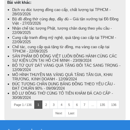
Bài viết khác:
Dịch vụ đúc tượng đồng cao cấp, chất lượng tại TPHCM -
28/03/2026
Bộ đồ đồng thờ cúng đẹp, đầy đủ – Giá tận xưởng tại Đồ Đồng
Việt - 27/03/2026
Nhận chế tác tượng Phật, tượng chân dung theo yêu cầu -
22/09/2025
Cung cấp tranh đồng mỹ nghệ, quà tặng cao cấp tại TPHCM -
22/09/2025
Chế tác, cung cấp quà tặng từ đồng, mạ vàng cao cấp tại
TPHCM - 22/09/2025
SẢN PHẨM ĐỒ ĐỒNG VIỆT LUÔN ĐỒNG HÀNH CÙNG CÁC
SỰ KIỆN LỚN TẠI HỒ CHÍ MINH - 23/09/2024
BỘ TỨ QUÝ DÁT VÀNG QUÀ TẶNG ĐỐI TÁC SANG TRỌNG -
12/09/2024
MÔ HÌNH THUYỀN MẠ VÀNG QUÀ TẶNG TÂN GIA, KHAI
TRƯƠNG, KINH DOANH - 12/09/2024
ĐÚC TƯỢNG CHÂN DUNG BẰNG ĐỒNG THEO YÊU CẦU -
ĐẠT CHUẨN 90% - 09/09/2024
BỘ LƯ ĐỒNG THỜ CÚNG TỔ TIÊN KHẢM ĐÁ CAO CẤP -
30/08/2024
Page 1 / 136
1
2
3
4
5
6
7
...
135
136
Next
Last