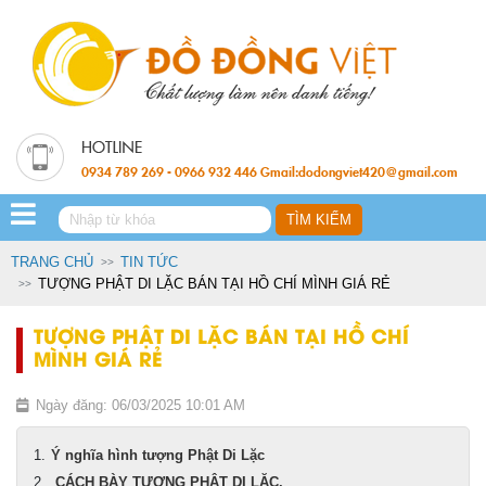
0934 789 269 - 0966 932 446 Gmail:dodongviet420@gmail.com
TRANG CHỦ
TIN TỨC
TƯỢNG PHẬT DI LẶC BÁN TẠI HỒ CHÍ MÌNH GIÁ RẺ
TƯỢNG PHẬT DI LẶC BÁN TẠI HỒ CHÍ
MÌNH GIÁ RẺ
Ngày đăng: 06/03/2025 10:01 AM
Ý nghĩa hình tượng Phật Di Lặc
CÁCH BÀY TƯỢNG PHẬT DI LẶC.