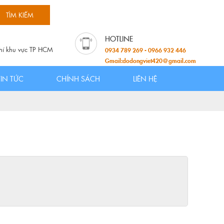
hí khu vực TP HCM
0934 789 269 - 0966 932 446
Gmail:dodongviet420@gmail.com
TIN TỨC
CHÍNH SÁCH
LIÊN HỆ