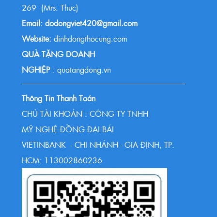
269 (Mrs. Thực)
Email: dodongviet420@gmail.com
Website:
dinhdongthocung.com
QUÀ TẶNG DOANH
NGHIỆP
: quatangdong.vn
Thông Tin Thanh Toán
CHỦ TÀI KHOẢN : CÔNG TY TNHH
MỸ NGHỆ ĐỒNG ĐẠI BÁI
VIETINBANK - CHI NHÁNH - GIA ĐỊNH, TP.
HCM: 113002860236