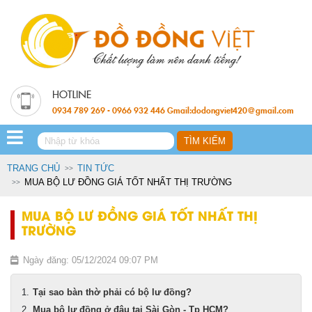
0934 789 269 - 0966 932 446 Gmail:dodongviet420@gmail.com
TRANG CHỦ
TIN TỨC
MUA BỘ LƯ ĐỒNG GIÁ TỐT NHẤT THỊ TRƯỜNG
MUA BỘ LƯ ĐỒNG GIÁ TỐT NHẤT THỊ
TRƯỜNG
Ngày đăng: 05/12/2024 09:07 PM
Tại sao bàn thờ phải có bộ lư đồng?
Mua bộ lư đồng ở đâu tại Sài Gòn - Tp HCM?