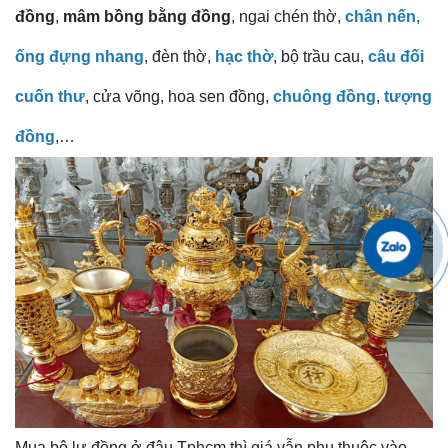
đồng
,
mâm bồng bằng đồng
, ngai chén thờ,
chân nến,
ống đựng nhang
, đèn thờ,
hạc thờ
, bộ trầu cau,
câu đối
cuốn thư
, cửa võng, hoa sen đồng,
chuông đồng
,
tượng
đồng
,…
Mua bộ lư đồng ở đâu Tphcm thì giá vẫn phụ thuộc vào