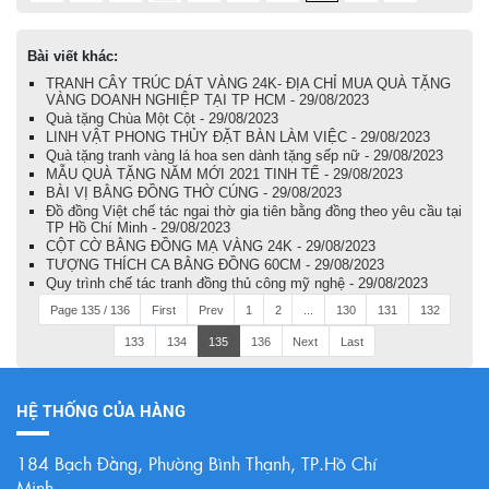
Bài viết khác:
TRANH CÂY TRÚC DÁT VÀNG 24K- ĐỊA CHỈ MUA QUÀ TẶNG
VÀNG DOANH NGHIỆP TẠI TP HCM - 29/08/2023
Quà tặng Chùa Một Cột - 29/08/2023
LINH VẬT PHONG THỦY ĐẶT BÀN LÀM VIỆC - 29/08/2023
Quà tặng tranh vàng lá hoa sen dành tặng sếp nữ - 29/08/2023
MẪU QUÀ TẶNG NĂM MỚI 2021 TINH TẾ - 29/08/2023
BÀI VỊ BẰNG ĐỒNG THỜ CÚNG - 29/08/2023
Đồ đồng Việt chế tác ngai thờ gia tiên bằng đồng theo yêu cầu tại
TP Hồ Chí Minh - 29/08/2023
CỘT CỜ BẰNG ĐỒNG MẠ VÀNG 24K - 29/08/2023
TƯỢNG THÍCH CA BẰNG ĐỒNG 60CM - 29/08/2023
Quy trình chế tác tranh đồng thủ công mỹ nghệ - 29/08/2023
Page 135 / 136
First
Prev
1
2
...
130
131
132
133
134
135
136
Next
Last
HỆ THỐNG CỦA HÀNG
184 Bạch Đằng, Phường Bình Thạnh, TP.Hồ Chí
Minh