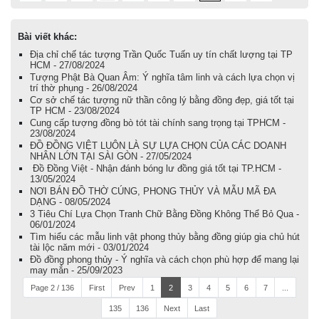
Bài viết khác:
Địa chỉ chế tác tượng Trần Quốc Tuấn uy tín chất lượng tại TP
HCM - 27/08/2024
Tượng Phật Bà Quan Âm: Ý nghĩa tâm linh và cách lựa chọn vị
trí thờ phụng - 26/08/2024
Cơ sở chế tác tượng nữ thần công lý bằng đồng đẹp, giá tốt tại
TP HCM - 23/08/2024
Cung cấp tượng đồng bò tót tài chính sang trọng tại TPHCM -
23/08/2024
ĐỒ ĐỒNG VIỆT LUÔN LÀ SỰ LỰA CHỌN CỦA CÁC DOANH
NHÂN LỚN TẠI SÀI GÒN - 27/05/2024
Đồ Đồng Việt - Nhận đánh bóng lư đồng giá tốt tại TP.HCM -
13/05/2024
NƠI BÁN ĐỒ THỜ CÚNG, PHONG THỦY VÀ MẪU MÃ ĐA
DẠNG - 08/05/2024
3 Tiêu Chí Lựa Chọn Tranh Chữ Bằng Đồng Không Thể Bỏ Qua -
06/01/2024
Tìm hiểu các mẫu linh vật phong thủy bằng đồng giúp gia chủ hút
tài lộc năm mới - 03/01/2024
Đồ đồng phong thủy - Ý nghĩa và cách chọn phù hợp để mang lại
may mắn - 25/09/2023
Page 2 / 136
First
Prev
1
2
3
4
5
6
7
...
135
136
Next
Last