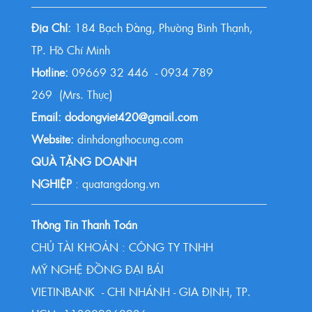
Địa Chỉ:
184 Bạch Đằng, Phường Bình Thạnh,
TP. Hồ Chí Minh
Hotline:
09669 32 446 - 0934 789
269 (Mrs. Thực)
Email: dodongviet420@gmail.com
Website:
dinhdongthocung.com
QUÀ TẶNG DOANH
NGHIỆP
: quatangdong.vn
Thông Tin Thanh Toán
CHỦ TÀI KHOẢN : CÔNG TY TNHH
MỸ NGHỆ ĐỒNG ĐẠI BÁI
VIETINBANK - CHI NHÁNH - GIA ĐỊNH, TP.