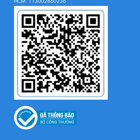
HCM: 113002860236