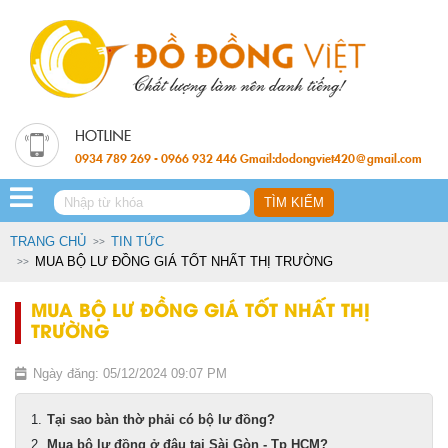
0934 789 269 - 0966 932 446 Gmail:dodongviet420@gmail.com
TRANG CHỦ
TIN TỨC
MUA BỘ LƯ ĐỒNG GIÁ TỐT NHẤT THỊ TRƯỜNG
MUA BỘ LƯ ĐỒNG GIÁ TỐT NHẤT THỊ
TRƯỜNG
Ngày đăng: 05/12/2024 09:07 PM
Tại sao bàn thờ phải có bộ lư đồng?
Mua bộ lư đồng ở đâu tại Sài Gòn - Tp HCM?