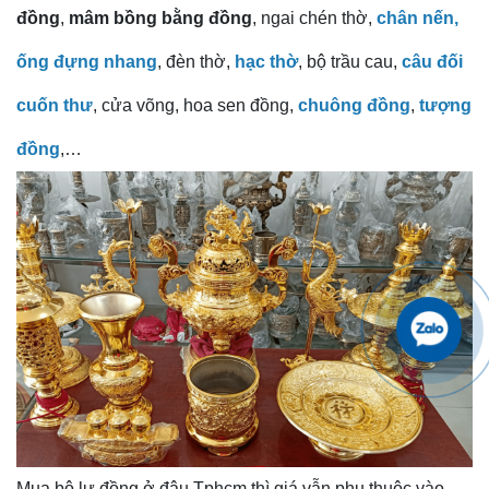
đồng
,
mâm bồng bằng đồng
, ngai chén thờ,
chân nến,
ống đựng nhang
, đèn thờ,
hạc thờ
, bộ trầu cau,
câu đối
cuốn thư
, cửa võng, hoa sen đồng,
chuông đồng
,
tượng
đồng
,…
Mua bộ lư đồng ở đâu Tphcm thì giá vẫn phụ thuộc vào