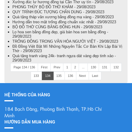
Xưởng đúc lư hương đồng tại Cần Thơ uy tín - 29/08/2023
PHONG THỦY BỘ ĐỒ THỜ KHẢM - 29/08/2023
QUY TRÌNH ĐÚC TƯỢNG CHÂN DUNG - 29/08/2023
Quà tặng tháp văn xương bằng đồng mạ vàng - 29/08/2023
Hướng dẫn treo mặt trống đồng chuẩn xác nhất - 29/08/2023
BỘ ĐỒ THỜ CÚNG BẰNG ĐỒNG HUN - 29/08/2023
Lọ hoa sen bằng đồng đẹp, giá bán hoa sen bằng đồng -
29/08/2023
TRỐNG ĐỒNG TRONG VĂN HÓA NGƯỜI VIỆT - 29/08/2023
Đồ Đồng Việt Bật Mí Những Nguyên Tắc Cơ Bản Khi Lập Bài Vị
Thờ - 29/08/2023
Quà tặng tranh vàng 24k- tranh ngựa dát vàng đẹp tinh xảo -
29/08/2023
Page 134 / 136
First
Prev
1
2
...
130
131
132
133
134
135
136
Next
Last
HỆ THỐNG CỦA HÀNG
184 Bạch Đằng, Phường Bình Thạnh, TP.Hồ Chí
Minh
HƯỚNG DẪN MUA HÀNG