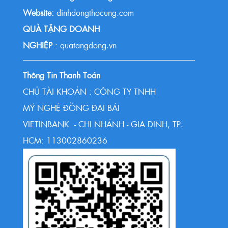
Website:
dinhdongthocung.com
QUÀ TẶNG DOANH
NGHIỆP
: quatangdong.vn
Thông Tin Thanh Toán
CHỦ TÀI KHOẢN : CÔNG TY TNHH
MỸ NGHỆ ĐỒNG ĐẠI BÁI
VIETINBANK - CHI NHÁNH - GIA ĐỊNH, TP.
HCM: 113002860236