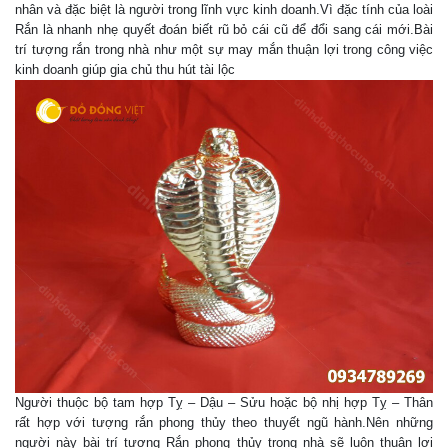
nhân và đặc biệt là người trong lĩnh vực kinh doanh.Vì đặc tính của loài
Rắn là nhanh nhẹ quyết đoán biết rũ bỏ cái cũ để đổi sang cái mới.Bài
trí tượng rắn trong nhà như một sự may mắn thuận lợi trong công việc
kinh doanh giúp gia chủ thu hút tài lộc
Người thuộc bộ tam hợp Tỵ – Dậu – Sửu hoặc bộ nhị hợp Tỵ – Thân
rất hợp với tượng rắn phong thủy theo thuyết ngũ hành.Nên những
người này bài trí tượng Rắn phong thủy trong nhà sẽ luôn thuận lợi