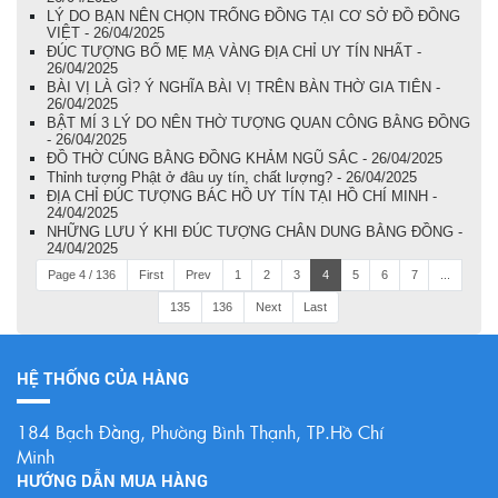
LÝ DO BẠN NÊN CHỌN TRỐNG ĐỒNG TẠI CƠ SỞ ĐỒ ĐỒNG
VIỆT - 26/04/2025
ĐÚC TƯỢNG BỐ MẸ MẠ VÀNG ĐỊA CHỈ UY TÍN NHẤT -
26/04/2025
BÀI VỊ LÀ GÌ? Ý NGHĨA BÀI VỊ TRÊN BÀN THỜ GIA TIÊN -
26/04/2025
BẬT MÍ 3 LÝ DO NÊN THỜ TƯỢNG QUAN CÔNG BẰNG ĐỒNG
- 26/04/2025
ĐỒ THỜ CÚNG BẰNG ĐỒNG KHẢM NGŨ SẮC - 26/04/2025
Thỉnh tượng Phật ở đâu uy tín, chất lượng? - 26/04/2025
ĐỊA CHỈ ĐÚC TƯỢNG BÁC HỒ UY TÍN TẠI HỒ CHÍ MINH -
24/04/2025
NHỮNG LƯU Ý KHI ĐÚC TƯỢNG CHÂN DUNG BẰNG ĐỒNG -
24/04/2025
Page 4 / 136
First
Prev
1
2
3
4
5
6
7
...
135
136
Next
Last
HỆ THỐNG CỦA HÀNG
184 Bạch Đằng, Phường Bình Thạnh, TP.Hồ Chí
Minh
HƯỚNG DẪN MUA HÀNG