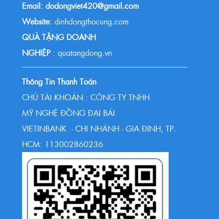
Email: dodongviet420@gmail.com
Website:
dinhdongthocung.com
QUÀ TẶNG DOANH
NGHIỆP
: quatangdong.vn
Thông Tin Thanh Toán
CHỦ TÀI KHOẢN : CÔNG TY TNHH
MỸ NGHỆ ĐỒNG ĐẠI BÁI
VIETINBANK - CHI NHÁNH - GIA ĐỊNH, TP.
HCM: 113002860236