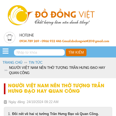
0934 789 269 - 0966 932 446 Gmail:dodongviet420@gmail.com
TRANG CHỦ
TIN TỨC
NGƯỜI VIỆT NAM NÊN THỜ TƯỢNG TRẦN HƯNG ĐẠO HAY
QUAN CÔNG
NGƯỜI VIỆT NAM NÊN THỜ TƯỢNG TRẦN
HƯNG ĐẠO HAY QUAN CÔNG
Ngày đăng: 24/10/2024 09:22 AM
Đôi nét về hai vị tướng Trần Hưng Đạo và Quan Công.