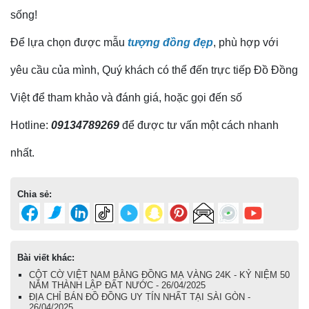
sống!
Để lựa chọn được mẫu
tượng đồng đẹp
, phù hợp với
yêu cầu của mình, Quý khách có thể đến trực tiếp Đồ Đồng
Việt để tham khảo và đánh giá, hoặc gọi đến số
Hotline:
09134789269
để được tư vấn một cách nhanh
nhất.
Chia sẻ:
Bài viết khác:
CỘT CỜ VIỆT NAM BẰNG ĐỒNG MẠ VÀNG 24K - KỶ NIỆM 50
NĂM THÀNH LẬP ĐẤT NƯỚC - 26/04/2025
ĐỊA CHỈ BÁN ĐỒ ĐỒNG UY TÍN NHẤT TẠI SÀI GÒN -
26/04/2025