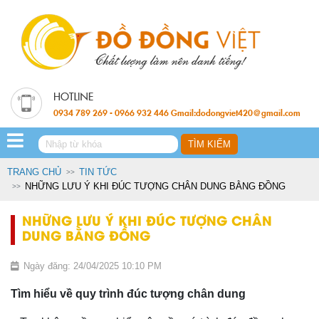
0934 789 269 - 0966 932 446 Gmail:dodongviet420@gmail.com
TRANG CHỦ
TIN TỨC
NHỮNG LƯU Ý KHI ĐÚC TƯỢNG CHÂN DUNG BẰNG ĐỒNG
NHỮNG LƯU Ý KHI ĐÚC TƯỢNG CHÂN
DUNG BẰNG ĐỒNG
Ngày đăng: 24/04/2025 10:10 PM
Tìm hiểu về quy trình đúc tượng chân dung