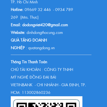
TP. Hồ Chí Minh
Hotline:
09669 32 446 - 0934 789
269 (Mrs. Thực)
Email: dodongviet420@gmail.com
Website:
dinhdongthocung.com
QUÀ TẶNG DOANH
NGHIỆP
: quatangdong.vn
Thông Tin Thanh Toán
CHỦ TÀI KHOẢN : CÔNG TY TNHH
MỸ NGHỆ ĐỒNG ĐẠI BÁI
VIETINBANK - CHI NHÁNH - GIA ĐỊNH, TP.
HCM: 113002860236