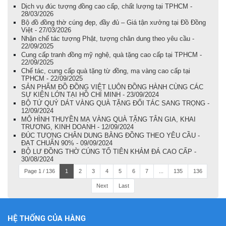
Dịch vụ đúc tượng đồng cao cấp, chất lượng tại TPHCM -
28/03/2026
Bộ đồ đồng thờ cúng đẹp, đầy đủ – Giá tận xưởng tại Đồ Đồng
Việt - 27/03/2026
Nhận chế tác tượng Phật, tượng chân dung theo yêu cầu -
22/09/2025
Cung cấp tranh đồng mỹ nghệ, quà tặng cao cấp tại TPHCM -
22/09/2025
Chế tác, cung cấp quà tặng từ đồng, mạ vàng cao cấp tại
TPHCM - 22/09/2025
SẢN PHẨM ĐỒ ĐỒNG VIỆT LUÔN ĐỒNG HÀNH CÙNG CÁC
SỰ KIỆN LỚN TẠI HỒ CHÍ MINH - 23/09/2024
BỘ TỨ QUÝ DÁT VÀNG QUÀ TẶNG ĐỐI TÁC SANG TRỌNG -
12/09/2024
MÔ HÌNH THUYỀN MẠ VÀNG QUÀ TẶNG TÂN GIA, KHAI
TRƯƠNG, KINH DOANH - 12/09/2024
ĐÚC TƯỢNG CHÂN DUNG BẰNG ĐỒNG THEO YÊU CẦU -
ĐẠT CHUẨN 90% - 09/09/2024
BỘ LƯ ĐỒNG THỜ CÚNG TỔ TIÊN KHẢM ĐÁ CAO CẤP -
30/08/2024
Page 1 / 136
1
2
3
4
5
6
7
...
135
136
Next
Last
HỆ THỐNG CỦA HÀNG