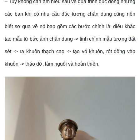
– Tuy không cần am hiểu sâu về quá trình đúc đồng nhưng
các bạn khi có nhu cầu đúc tượng chân dung cũng nên
biết sơ qua về nó bao gồm các bước chính là: điêu khắc
tạo mẫu từ bức ảnh chân dung -> tinh chỉnh mẫu tượng đất
sét -> ra khuôn thạch cao -> tạo vỏ khuôn, rót đồng vào
khuôn -> tháo dỡ, làm nguội và hoàn thiện.