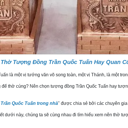
 Thờ Tượng Đồng Trần Quốc Tuấn Hay Quan C
là một vị tướng văn võ song toàn, một vị Thánh, là một trong 
ông để thờ cúng? Nên chọn tượng đồng Trần Quốc Tuấn hay tư
g Trần Quốc Tuấn trong nhà
" được chia sẻ bởi các chuyên gia
ết dưới này, chúng ta sẽ cùng nhau đi tìm hiểu xem nên thờ t