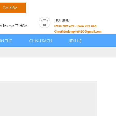
hí khu vực TP HCM
0934 789 269 - 0966 932 446
Gmail:dodongviet420@gmail.com
TIN TỨC
CHÍNH SÁCH
LIÊN HỆ