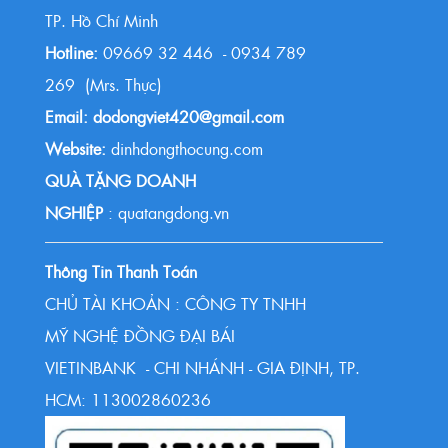
TP. Hồ Chí Minh
Hotline:
09669 32 446 - 0934 789
269 (Mrs. Thực)
Email: dodongviet420@gmail.com
Website:
dinhdongthocung.com
QUÀ TẶNG DOANH
NGHIỆP
: quatangdong.vn
Thông Tin Thanh Toán
CHỦ TÀI KHOẢN : CÔNG TY TNHH
MỸ NGHỆ ĐỒNG ĐẠI BÁI
VIETINBANK - CHI NHÁNH - GIA ĐỊNH, TP.
HCM: 113002860236