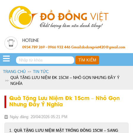
0934 789 269 - 0966 932 446 Gmail:dodongviet420@gmail.com
TRANG CHỦ
TIN TỨC
QUÀ TẶNG LƯU NIỆM ĐK 15CM – NHỎ GỌN NHƯNG ĐẦY Ý
NGHĨA
Quà Tặng Lưu Niệm Đk 15cm – Nhỏ Gọn
Nhưng Đầy Ý Nghĩa
Ngày đăng: 20/04/2026 05:21 PM
QUÀ TẶNG LƯU NIỆM MẶT TRỐNG ĐỒNG 15CM – SANG