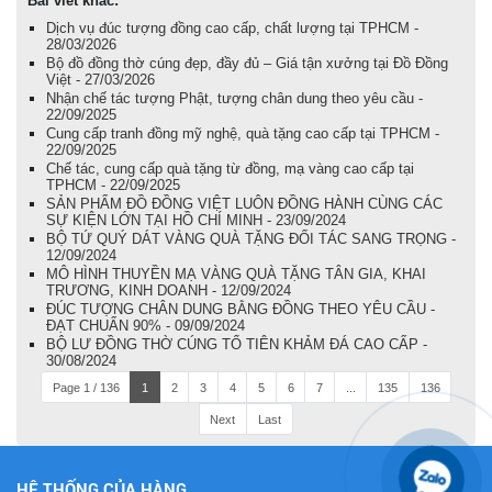
Bài viết khác:
Dịch vụ đúc tượng đồng cao cấp, chất lượng tại TPHCM -
28/03/2026
Bộ đồ đồng thờ cúng đẹp, đầy đủ – Giá tận xưởng tại Đồ Đồng
Việt - 27/03/2026
Nhận chế tác tượng Phật, tượng chân dung theo yêu cầu -
22/09/2025
Cung cấp tranh đồng mỹ nghệ, quà tặng cao cấp tại TPHCM -
22/09/2025
Chế tác, cung cấp quà tặng từ đồng, mạ vàng cao cấp tại
TPHCM - 22/09/2025
SẢN PHẨM ĐỒ ĐỒNG VIỆT LUÔN ĐỒNG HÀNH CÙNG CÁC
SỰ KIỆN LỚN TẠI HỒ CHÍ MINH - 23/09/2024
BỘ TỨ QUÝ DÁT VÀNG QUÀ TẶNG ĐỐI TÁC SANG TRỌNG -
12/09/2024
MÔ HÌNH THUYỀN MẠ VÀNG QUÀ TẶNG TÂN GIA, KHAI
TRƯƠNG, KINH DOANH - 12/09/2024
ĐÚC TƯỢNG CHÂN DUNG BẰNG ĐỒNG THEO YÊU CẦU -
ĐẠT CHUẨN 90% - 09/09/2024
BỘ LƯ ĐỒNG THỜ CÚNG TỔ TIÊN KHẢM ĐÁ CAO CẤP -
30/08/2024
Page 1 / 136
1
2
3
4
5
6
7
...
135
136
Next
Last
HỆ THỐNG CỦA HÀNG