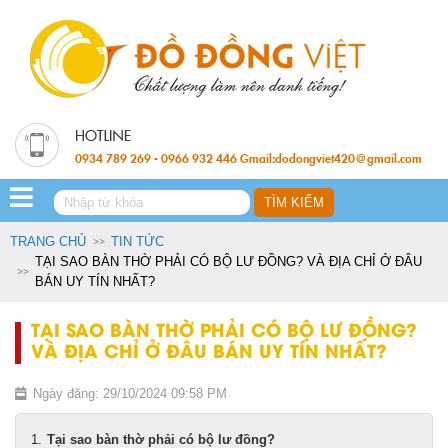
0934 789 269 - 0966 932 446 Gmail:dodongviet420@gmail.com
TRANG CHỦ
TIN TỨC
TẠI SAO BÀN THỜ PHẢI CÓ BỘ LƯ ĐỒNG? VÀ ĐỊA CHỈ Ở ĐÂU
BÁN UY TÍN NHẤT?
TẠI SAO BÀN THỜ PHẢI CÓ BỘ LƯ ĐỒNG?
VÀ ĐỊA CHỈ Ở ĐÂU BÁN UY TÍN NHẤT?
Ngày đăng: 29/10/2024 09:58 PM
Tại sao bàn thờ phải có bộ lư đồng?