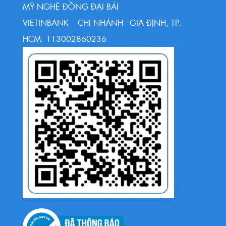
MỸ NGHỆ ĐỒNG ĐẠI BÁI
VIETINBANK - CHI NHÁNH - GIA ĐỊNH, TP.
HCM: 113002860236