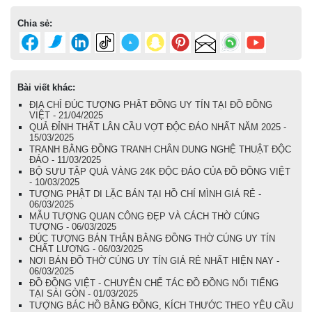
Chia sẻ:
Bài viết khác:
ĐỊA CHỈ ĐÚC TƯỢNG PHẬT ĐỒNG UY TÍN TẠI ĐỒ ĐỒNG
VIỆT - 21/04/2025
QUẢ ĐỈNH THẤT LÂN CẦU VỢT ĐỘC ĐÁO NHẤT NĂM 2025 -
15/03/2025
TRANH BẰNG ĐỒNG TRANH CHÂN DUNG NGHỆ THUẬT ĐỘC
ĐÁO - 11/03/2025
BỘ SƯU TẬP QUÀ VÀNG 24K ĐỘC ĐÁO CỦA ĐỒ ĐỒNG VIỆT
- 10/03/2025
TƯỢNG PHẬT DI LẶC BÁN TẠI HỒ CHÍ MÌNH GIÁ RẺ -
06/03/2025
MẪU TƯỢNG QUAN CÔNG ĐẸP VÀ CÁCH THỜ CÚNG
TƯỢNG - 06/03/2025
ĐÚC TƯỢNG BÁN THÂN BẰNG ĐỒNG THỜ CÚNG UY TÍN
CHẤT LƯỢNG - 06/03/2025
NƠI BÁN ĐỒ THỜ CÚNG UY TÍN GIÁ RẺ NHẤT HIỆN NAY -
06/03/2025
ĐỒ ĐỒNG VIỆT - CHUYÊN CHẾ TÁC ĐỒ ĐỒNG NỔI TIẾNG
TẠI SÀI GÒN - 01/03/2025
TƯỢNG BÁC HỒ BẰNG ĐỒNG, KÍCH THƯỚC THEO YÊU CẦU