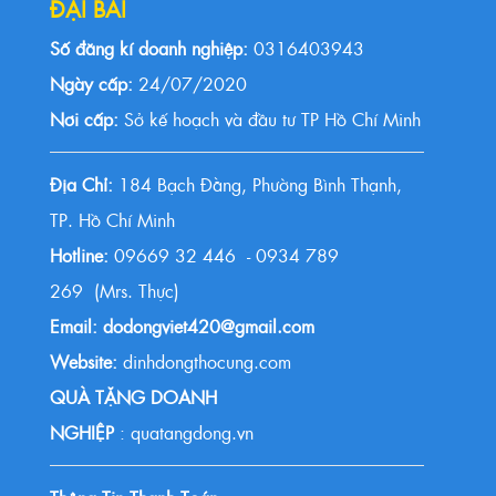
ĐẠI BÁI
Số đăng kí doanh nghiệp:
0316403943
Ngày cấp:
24/07/2020
Nơi cấp:
Sở kế hoạch và đầu tư TP Hồ Chí Minh
Địa Chỉ:
184 Bạch Đằng, Phường Bình Thạnh,
TP. Hồ Chí Minh
Hotline:
09669 32 446 - 0934 789
269 (Mrs. Thực)
Email: dodongviet420@gmail.com
Website:
dinhdongthocung.com
QUÀ TẶNG DOANH
NGHIỆP
: quatangdong.vn