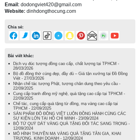
Email:
dodongviet420@gmail.com
Website:
dinhdongthocung.com
Chia sẻ:
Bài viết khác:
Dịch vụ đúc tượng đồng cao cấp, chất lượng tại TPHCM -
28/03/2026
Bộ đồ đồng thờ cúng đẹp, đầy đủ – Giá tận xưởng tại Đồ Đồng
Việt - 27/03/2026
Nhận chế tác tượng Phật, tượng chân dung theo yêu cầu -
22/09/2025
Cung cấp tranh đồng mỹ nghệ, quà tặng cao cấp tại TPHCM -
22/09/2025
Chế tác, cung cấp quà tặng từ đồng, mạ vàng cao cấp tại
TPHCM - 22/09/2025
SẢN PHẨM ĐỒ ĐỒNG VIỆT LUÔN ĐỒNG HÀNH CÙNG CÁC
SỰ KIỆN LỚN TẠI HỒ CHÍ MINH - 23/09/2024
BỘ TỨ QUÝ DÁT VÀNG QUÀ TẶNG ĐỐI TÁC SANG TRỌNG -
12/09/2024
MÔ HÌNH THUYỀN MẠ VÀNG QUÀ TẶNG TÂN GIA, KHAI
TRƯƠNG, KINH DOANH - 12/09/2024