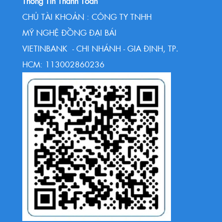
Thông Tin Thanh Toán
CHỦ TÀI KHOẢN : CÔNG TY TNHH
MỸ NGHỆ ĐỒNG ĐẠI BÁI
VIETINBANK - CHI NHÁNH - GIA ĐỊNH, TP.
HCM: 113002860236