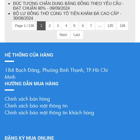
ĐÚC TƯỢNG CHÂN DUNG BẰNG ĐỒNG THEO YÊU CẦU -
ĐẠT CHUẨN 90% - 09/09/2024
BỘ LƯ ĐỒNG THỜ CÚNG TỔ TIÊN KHẢM ĐÁ CAO CẤP -
30/08/2024
Page 1 / 136
1
2
3
4
5
6
7
...
135
136
Next
Last
HỆ THỐNG CỦA HÀNG
184 Bạch Đằng, Phường Bình Thạnh, TP.Hồ Chí
Minh
HƯỚNG DẪN MUA HÀNG
Chính sách bán hàng
Chính sách bảo mật thông tin
Chính sách bảo mật thông tin khách hàng
ĐĂNG KÝ MUA ONLINE