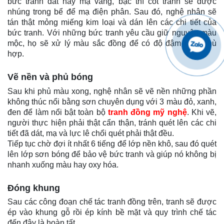
bức tranh dát hay mạ vàng, bạc thì cốt tranh sẽ được
nhúng trong bể để mạ điện phân. Sau đó, nghệ nhân sẽ
tán thật mỏng miếng kim loại và dán lên các chi tiết của
bức tranh. Với những bức tranh yêu cầu giữ nguyên màu
mộc, họ sẽ xử lý màu sắc đồng để có độ đậm nhạt phù
hợp.
Vẽ nền và phủ bóng
Sau khi phủ màu xong, nghệ nhân sẽ vẽ nền những phần
không thúc nổi bằng sơn chuyên dụng với 3 màu đỏ, xanh,
đen để làm nổi bật toàn bộ
tranh đồng mỹ nghệ
. Khi vẽ,
người thực hiện phải thật cẩn thận, tránh quét lên các chi
tiết đã dát, mạ và lực lê chổi quét phải thật đều.
Tiếp tục chờ đợi ít nhất 6 tiếng để lớp nền khô, sau đó quét
lên lớp sơn bóng để bảo vệ bức tranh và giúp nó không bị
nhanh xuống màu hay oxy hóa.
Đóng khung
Sau các công đoạn chế tác tranh đồng trên, tranh sẽ được
ép vào khung gỗ rồi ép kính bề mặt và quy trình chế tác
đến đây là hoàn tất.