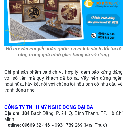
Hỗ trợ vận chuyển toàn quốc, có chính sách đổi trả rõ
ràng trong quá trình giao hàng và sử dụng
Chi phí sản phẩm và dịch vụ hợp lý, đảm bảo xứng đáng
với số tiền mà quý khách đã bỏ ra. Vậy nên đừng ngần
ngại nữa, hãy kết nối với chúng tôi nếu bạn có nhu cầu về
tranh đồng nhé!
CÔNG TY TNHH MỸ NGHỆ ĐỒNG ĐẠI BÁI
Địa chỉ: 184
Bạch Đằng, P. 24, Q. Bình Thạnh, TP. Hồ Chí
Minh
Hotline:
09669 32 446 - 0934 789 269 (Mrs. Thực)