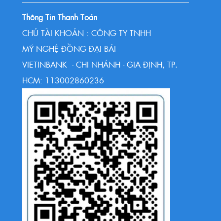
Thông Tin Thanh Toán
CHỦ TÀI KHOẢN : CÔNG TY TNHH
MỸ NGHỆ ĐỒNG ĐẠI BÁI
VIETINBANK - CHI NHÁNH - GIA ĐỊNH, TP.
HCM: 113002860236