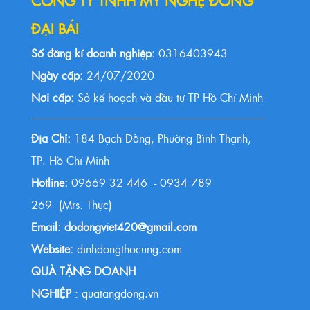
CÔNG TY TNHH MỸ NGHỆ ĐỒNG
ĐẠI BÁI
Số đăng kí doanh nghiệp:
0316403943
Ngày cấp:
24/07/2020
Nơi cấp:
Sở kế hoạch và đầu tư TP Hồ Chí Minh
Địa Chỉ:
184 Bạch Đằng, Phường Bình Thạnh,
TP. Hồ Chí Minh
Hotline:
09669 32 446 - 0934 789
269 (Mrs. Thực)
Email: dodongviet420@gmail.com
Website:
dinhdongthocung.com
QUÀ TẶNG DOANH
NGHIỆP
: quatangdong.vn