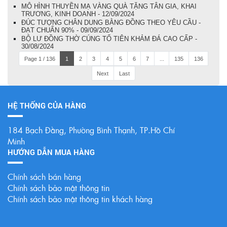
MÔ HÌNH THUYỀN MẠ VÀNG QUÀ TẶNG TÂN GIA, KHAI
TRƯƠNG, KINH DOANH - 12/09/2024
ĐÚC TƯỢNG CHÂN DUNG BẰNG ĐỒNG THEO YÊU CẦU -
ĐẠT CHUẨN 90% - 09/09/2024
BỘ LƯ ĐỒNG THỜ CÚNG TỔ TIÊN KHẢM ĐÁ CAO CẤP -
30/08/2024
Page 1 / 136
1
2
3
4
5
6
7
...
135
136
Next
Last
HỆ THỐNG CỦA HÀNG
184 Bạch Đằng, Phường Bình Thạnh, TP.Hồ Chí
Minh
HƯỚNG DẪN MUA HÀNG
Chính sách bán hàng
Chính sách bảo mật thông tin
Chính sách bảo mật thông tin khách hàng