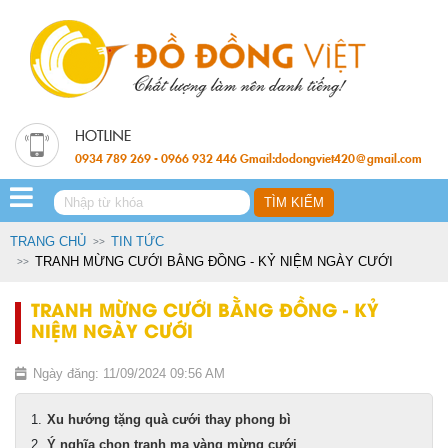
0934 789 269 - 0966 932 446 Gmail:dodongviet420@gmail.com
TRANG CHỦ
TIN TỨC
TRANH MỪNG CƯỚI BẰNG ĐỒNG - KỶ NIỆM NGÀY CƯỚI
TRANH MỪNG CƯỚI BẰNG ĐỒNG - KỶ
NIỆM NGÀY CƯỚI
Ngày đăng: 11/09/2024 09:56 AM
Xu hướng tặng quà cưới thay phong bì
Ý nghĩa chọn tranh mạ vàng mừng cưới