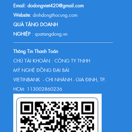
Email: dodongviet420@gmail.com
Website:
dinhdongthocung.com
QUÀ TẶNG DOANH
NGHIỆP
: quatangdong.vn
Thông Tin Thanh Toán
CHỦ TÀI KHOẢN : CÔNG TY TNHH
MỸ NGHỆ ĐỒNG ĐẠI BÁI
VIETINBANK - CHI NHÁNH - GIA ĐỊNH, TP.
HCM: 113002860236