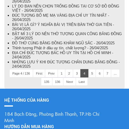
26/04/2025
LÝ DO BẠN NÊN CHỌN TRỐNG ĐỒNG TẠI CƠ SỞ ĐỒ ĐỒNG
VIỆT - 26/04/2025
ĐÚC TƯỢNG BỐ MẸ MẠ VÀNG ĐỊA CHỈ UY TÍN NHẤT -
26/04/2025
BÀI VỊ LÀ GÌ? Ý NGHĨA BÀI VỊ TRÊN BÀN THỜ GIA TIÊN -
26/04/2025
BẬT MÍ 3 LÝ DO NÊN THỜ TƯỢNG QUAN CÔNG BẰNG ĐỒNG
- 26/04/2025
ĐỒ THỜ CÚNG BẰNG ĐỒNG KHẢM NGŨ SẮC - 26/04/2025
Thỉnh tượng Phật ở đâu uy tín, chất lượng? - 26/04/2025
ĐỊA CHỈ ĐÚC TƯỢNG BÁC HỒ UY TÍN TẠI HỒ CHÍ MINH -
24/04/2025
NHỮNG LƯU Ý KHI ĐÚC TƯỢNG CHÂN DUNG BẰNG ĐỒNG -
24/04/2025
Page 4 / 136
First
Prev
1
2
3
4
5
6
7
...
135
136
Next
Last
HỆ THỐNG CỦA HÀNG
184 Bạch Đằng, Phường Bình Thạnh, TP.Hồ Chí
Minh
HƯỚNG DẪN MUA HÀNG