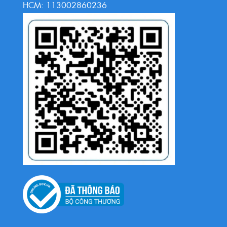
HCM: 113002860236