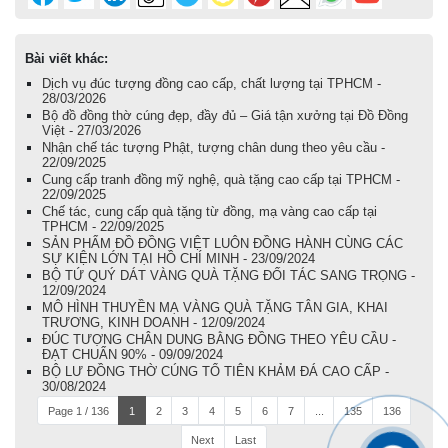
Bài viết khác:
Dịch vụ đúc tượng đồng cao cấp, chất lượng tại TPHCM -
28/03/2026
Bộ đồ đồng thờ cúng đẹp, đầy đủ – Giá tận xưởng tại Đồ Đồng
Việt - 27/03/2026
Nhận chế tác tượng Phật, tượng chân dung theo yêu cầu -
22/09/2025
Cung cấp tranh đồng mỹ nghệ, quà tặng cao cấp tại TPHCM -
22/09/2025
Chế tác, cung cấp quà tặng từ đồng, mạ vàng cao cấp tại
TPHCM - 22/09/2025
SẢN PHẨM ĐỒ ĐỒNG VIỆT LUÔN ĐỒNG HÀNH CÙNG CÁC
SỰ KIỆN LỚN TẠI HỒ CHÍ MINH - 23/09/2024
BỘ TỨ QUÝ DÁT VÀNG QUÀ TẶNG ĐỐI TÁC SANG TRỌNG -
12/09/2024
MÔ HÌNH THUYỀN MẠ VÀNG QUÀ TẶNG TÂN GIA, KHAI
TRƯƠNG, KINH DOANH - 12/09/2024
ĐÚC TƯỢNG CHÂN DUNG BẰNG ĐỒNG THEO YÊU CẦU -
ĐẠT CHUẨN 90% - 09/09/2024
BỘ LƯ ĐỒNG THỜ CÚNG TỔ TIÊN KHẢM ĐÁ CAO CẤP -
30/08/2024
Page 1 / 136
1
2
3
4
5
6
7
...
135
136
Next
Last