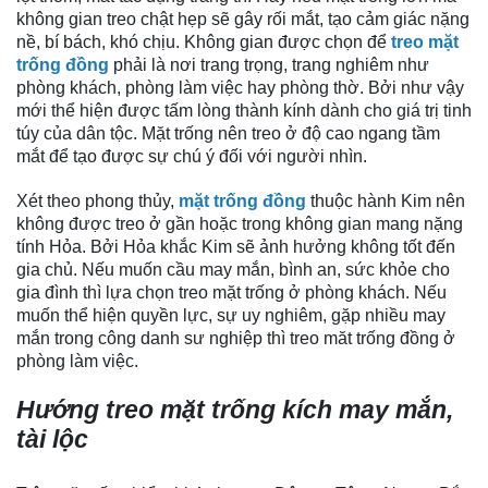
không gian treo chật hẹp sẽ gây rối mắt, tạo cảm giác nặng
nề, bí bách, khó chịu. Không gian được chọn để
treo mặt
trống đồng
phải là nơi trang trọng, trang nghiêm như
phòng khách, phòng làm việc hay phòng thờ. Bởi như vậy
mới thể hiện được tấm lòng thành kính dành cho giá trị tinh
túy của dân tộc. Mặt trống nên treo ở độ cao ngang tầm
mắt để tạo được sự chú ý đối với người nhìn.
Xét theo phong thủy,
mặt trống đồng
thuộc hành Kim nên
không được treo ở gần hoặc trong không gian mang nặng
tính Hỏa. Bởi Hỏa khắc Kim sẽ ảnh hưởng không tốt đến
gia chủ. Nếu muốn cầu may mắn, bình an, sức khỏe cho
gia đình thì lựa chọn treo mặt trống ở phòng khách. Nếu
muốn thể hiện quyền lực, sự uy nghiêm, gặp nhiều may
mắn trong công danh sư nghiệp thì treo măt trống đồng ở
phòng làm việc.
Hướng treo mặt trống kích may mắn,
tài lộc