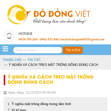
0934 789 269 - 0966 932 446 Gmail:dodongviet420@gmail.com
TRANG CHỦ
TIN TỨC
Ý NGHĨA VÀ CÁCH TREO MẶT TRỐNG ĐỒNG ĐÚNG CÁCH
Ý NGHĨA VÀ CÁCH TREO MẶT TRỐNG
ĐỒNG ĐÚNG CÁCH
Ngày đăng: 11/12/2023 09:08 AM
Ý nghĩa mặt trống đồng trong tâm linh
Vị trí treo