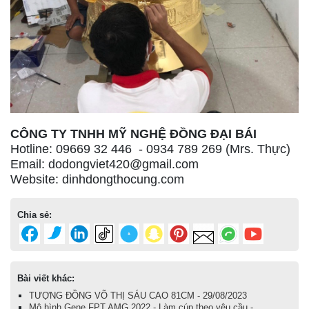
CÔNG TY TNHH MỸ NGHỆ ĐỒNG ĐẠI BÁI
Hotline: 09669 32 446 - 0934 789 269 (Mrs. Thực)
Email: dodongviet420@gmail.com
Website: dinhdongthocung.com
Chia sẻ:
Bài viết khác:
TƯỢNG ĐỒNG VÕ THỊ SÁU CAO 81CM - 29/08/2023
Mô hình Gene FPT AMG 2022 - Làm cúp theo yêu cầu -