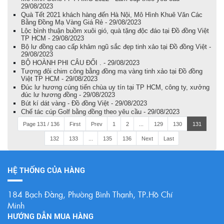
29/08/2023
Quà Tết 2021 khách hàng đến Hà Nội, Mô Hình Khuê Văn Các
Bằng Đồng Mạ Vàng Giá Rẻ - 29/08/2023
Lộc bình thuận buồm xuôi gió, quà tặng độc đáo tại Đồ đồng Việt
TP HCM - 29/08/2023
Bộ lư đồng cao cấp khảm ngũ sắc đẹp tinh xảo tại Đồ đồng Việt -
29/08/2023
BỘ HOÀNH PHI CÂU ĐỐI . - 29/08/2023
Tượng đôi chim công bằng đồng mạ vàng tinh xảo tại Đồ đồng
Việt TP HCM - 29/08/2023
Đúc lư hương cúng tiến chùa uy tín tại TP HCM, công ty, xưởng
đúc lư hương đồng - 29/08/2023
Bút kí dát vàng - Đồ đồng Việt - 29/08/2023
Chế tác cúp Golf bằng đồng theo yêu cầu - 29/08/2023
Page 131 / 136
First
Prev
1
2
...
129
130
131
132
133
...
135
136
Next
Last
HỆ THỐNG CỦA HÀNG
184 Bạch Đằng, Phường Bình Thạnh, TP.Hồ Chí
Minh
HƯỚNG DẪN MUA HÀNG