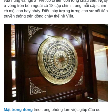
vua hùng và người Việt có tổ tiên con rồng cháu tiên. Ngay
ở vòng tròn bên ngoài có 18 cặp chim, trong mỗi cặp chim
có một con bay nhảy. Điều này tượng trưng cho sự nối tiếp
truyền thống trên dòng chảy thế hệ Việt.
Mặt trống đồng
treo trong phòng làm việc giúp đầu óc