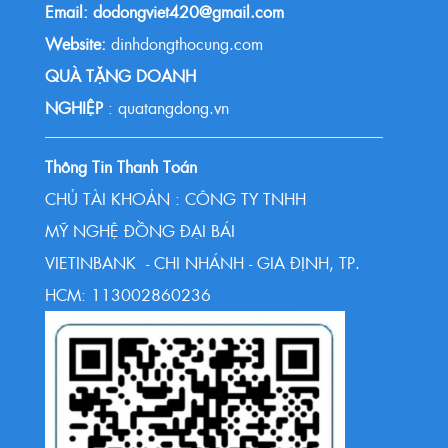
Email: dodongviet420@gmail.com
Website:
dinhdongthocung.com
QUÀ TẶNG DOANH
NGHIỆP
: quatangdong.vn
Thông Tin Thanh Toán
CHỦ TÀI KHOẢN : CÔNG TY TNHH
MỸ NGHỆ ĐỒNG ĐẠI BÁI
VIETINBANK - CHI NHÁNH - GIA ĐỊNH, TP.
HCM: 113002860236