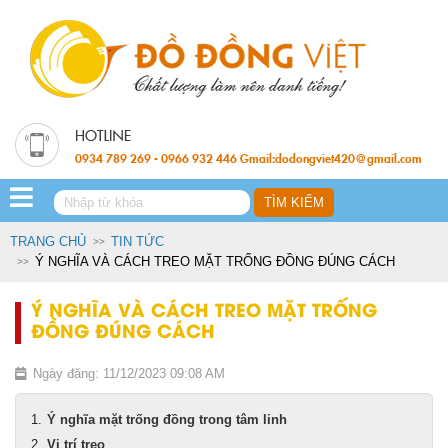
0934 789 269 - 0966 932 446 Gmail:dodongviet420@gmail.com
TRANG CHỦ
TIN TỨC
Ý NGHĨA VÀ CÁCH TREO MẶT TRỐNG ĐỒNG ĐÚNG CÁCH
Ý NGHĨA VÀ CÁCH TREO MẶT TRỐNG
ĐỒNG ĐÚNG CÁCH
Ngày đăng: 11/12/2023 09:08 AM
Ý nghĩa mặt trống đồng trong tâm linh
Vị trí treo