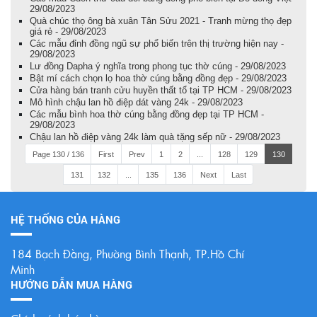
29/08/2023
Quà chúc thọ ông bà xuân Tân Sửu 2021 - Tranh mừng thọ đẹp
giá rẻ - 29/08/2023
Các mẫu đỉnh đồng ngũ sự phổ biến trên thị trường hiện nay -
29/08/2023
Lư đồng Dapha ý nghĩa trong phong tục thờ cúng - 29/08/2023
Bật mí cách chọn lọ hoa thờ cúng bằng đồng đẹp - 29/08/2023
Cửa hàng bán tranh cửu huyền thất tổ tại TP HCM - 29/08/2023
Mô hình chậu lan hồ điệp dát vàng 24k - 29/08/2023
Các mẫu bình hoa thờ cúng bằng đồng đẹp tại TP HCM -
29/08/2023
Chậu lan hồ điệp vàng 24k làm quà tặng sếp nữ - 29/08/2023
Page 130 / 136
First
Prev
1
2
...
128
129
130
131
132
...
135
136
Next
Last
HỆ THỐNG CỦA HÀNG
184 Bạch Đằng, Phường Bình Thạnh, TP.Hồ Chí
Minh
HƯỚNG DẪN MUA HÀNG