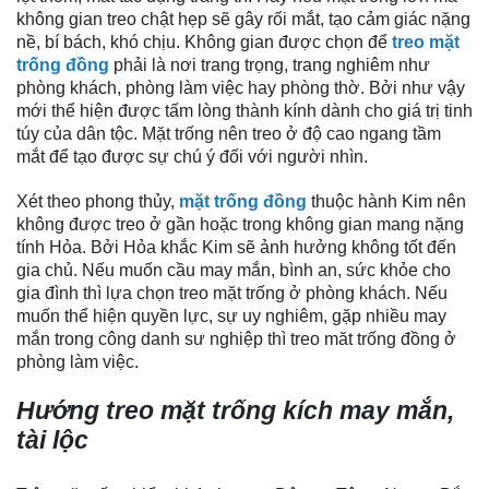
không gian treo chật hẹp sẽ gây rối mắt, tạo cảm giác nặng
nề, bí bách, khó chịu. Không gian được chọn để
treo mặt
trống đồng
phải là nơi trang trọng, trang nghiêm như
phòng khách, phòng làm việc hay phòng thờ. Bởi như vậy
mới thể hiện được tấm lòng thành kính dành cho giá trị tinh
túy của dân tộc. Mặt trống nên treo ở độ cao ngang tầm
mắt để tạo được sự chú ý đối với người nhìn.
Xét theo phong thủy,
mặt trống đồng
thuộc hành Kim nên
không được treo ở gần hoặc trong không gian mang nặng
tính Hỏa. Bởi Hỏa khắc Kim sẽ ảnh hưởng không tốt đến
gia chủ. Nếu muốn cầu may mắn, bình an, sức khỏe cho
gia đình thì lựa chọn treo mặt trống ở phòng khách. Nếu
muốn thể hiện quyền lực, sự uy nghiêm, gặp nhiều may
mắn trong công danh sư nghiệp thì treo măt trống đồng ở
phòng làm việc.
Hướng treo mặt trống kích may mắn,
tài lộc