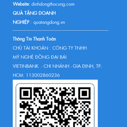
Website:
dinhdongthocung.com
QUÀ TẶNG DOANH
NGHIỆP
: quatangdong.vn
Thông Tin Thanh Toán
CHỦ TÀI KHOẢN : CÔNG TY TNHH
MỸ NGHỆ ĐỒNG ĐẠI BÁI
VIETINBANK - CHI NHÁNH - GIA ĐỊNH, TP.
HCM: 113002860236