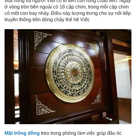
vua hùng và người Việt có tổ tiên con rồng cháu tiên. Ngay
ở vòng tròn bên ngoài có 18 cặp chim, trong mỗi cặp chim
có một con bay nhảy. Điều này tượng trưng cho sự nối tiếp
truyền thống trên dòng chảy thế hệ Việt.
Mặt trống đồng
treo trong phòng làm việc giúp đầu óc