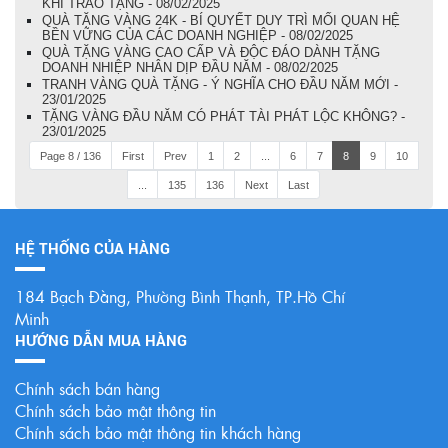
KHI TRAO TẶNG - 08/02/2025
QUÀ TẶNG VÀNG 24K - BÍ QUYẾT DUY TRÌ MỐI QUAN HỆ
BỀN VỮNG CỦA CÁC DOANH NGHIỆP - 08/02/2025
QUÀ TẶNG VÀNG CAO CẤP VÀ ĐỘC ĐÁO DÀNH TẶNG
DOANH NHIỆP NHÂN DỊP ĐẦU NĂM - 08/02/2025
TRANH VÀNG QUÀ TẶNG - Ý NGHĨA CHO ĐẦU NĂM MỚI -
23/01/2025
TẶNG VÀNG ĐẦU NĂM CÓ PHÁT TÀI PHÁT LỘC KHÔNG? -
23/01/2025
Page 8 / 136
First
Prev
1
2
...
6
7
8
9
10
...
135
136
Next
Last
HỆ THỐNG CỦA HÀNG
184 Bạch Đằng, Phường Bình Thạnh, TP.Hồ Chí
Minh
HƯỚNG DẪN MUA HÀNG
Chính sách bán hàng
Chính sách bảo mật thông tin
Chính sách bảo mật thông tin khách hàng