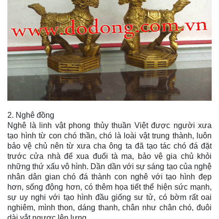
2. Nghê đồng
Nghê là linh vật phong thủy thuần Việt được người xưa
tạo hình từ con chó thần, chó là loài vật trung thành, luôn
bảo vệ chủ nên từ xưa cha ông ta đã tạo tác chó đá đặt
trước cửa nhà để xua đuổi tà ma, bảo vệ gia chủ khỏi
những thứ xấu vô hình. Dần dần với sự sáng tạo của nghệ
nhân dân gian chó đá thành con nghê với tạo hình đẹp
hơn, sống động hơn, có thêm họa tiết thể hiện sức mạnh,
sự uy nghi với tạo hình đầu giống sư tử, có bờm rất oai
nghiêm, mình thon, dáng thanh, chân như chân chó, đuôi
dài vắt ngược lên lưng.