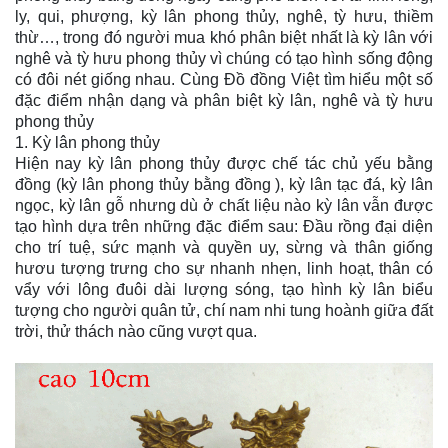
ly, qui, phượng, kỳ lân phong thủy, nghê, tỳ hưu, thiềm
thừ…, trong đó người mua khó phân biệt nhất là kỳ lân với
nghê và tỳ hưu phong thủy vì chúng có tạo hình sống động
có đôi nét giống nhau. Cùng Đồ đồng Việt tìm hiểu một số
đặc điểm nhận dạng và phân biệt kỳ lân, nghê và tỳ hưu
phong thủy
1. Kỳ lân phong thủy
Hiện nay kỳ lân phong thủy được chế tác chủ yếu bằng
đồng (kỳ lân phong thủy bằng đồng ), kỳ lân tạc đá, kỳ lân
ngọc, kỳ lân gỗ nhưng dù ở chất liệu nào kỳ lân vẫn được
tạo hình dựa trên những đặc điểm sau: Đầu rồng đại diện
cho trí tuệ, sức mạnh và quyền uy, sừng và thân giống
hươu tượng trưng cho sự nhanh nhẹn, linh hoạt, thân có
vẩy với lông đuôi dài lượng sóng, tạo hình kỳ lân biểu
tượng cho người quân tử, chí nam nhi tung hoành giữa đất
trời, thử thách nào cũng vượt qua.