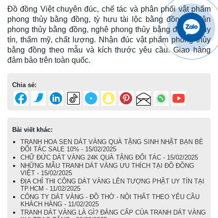
Đồ đồng Việt chuyên đúc, chế tác và phân phối vật phẩm
phong thủy bằng đồng, tỳ hưu tài lộc bằng đồng, kỳ lân
phong thủy bằng đồng, nghê phong thủy bằng đồng…, uy
tín, thẩm mỹ, chất lượng. Nhận đúc vật phẩm phong thủy
bằng đồng theo mẫu và kích thước yêu cầu. Giao hàng
đảm bảo trên toàn quốc.
Chia sẻ:
Bài viết khác:
TRANH HOA SEN DÁT VÀNG QUÀ TẶNG SINH NHẬT BẠN BÈ
ĐỐI TÁC SALE 10% - 15/02/2025
CHỮ ĐỨC DÁT VÀNG 24K QUÀ TẶNG ĐỐI TÁC - 15/02/2025
NHỮNG MẪU TRANH DÁT VÀNG ƯU THÍCH TẠI ĐỒ ĐỒNG
VIỆT - 15/02/2025
ĐỊA CHỈ THI CÔNG DÁT VÀNG LÊN TƯỢNG PHẬT UY TÍN TẠI
TP.HCM - 11/02/2025
CÔNG TY DÁT VÀNG - ĐỒ THỜ - NỘI THẤT THEO YÊU CẦU
KHÁCH HÀNG - 11/02/2025
TRANH DÁT VÀNG LÀ GÌ? ĐẲNG CẤP CỦA TRANH DÁT VÀNG