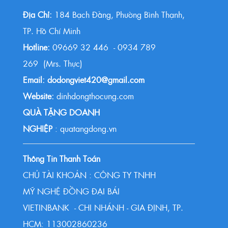
Địa Chỉ:
184 Bạch Đằng, Phường Bình Thạnh,
TP. Hồ Chí Minh
Hotline:
09669 32 446 - 0934 789
269 (Mrs. Thực)
Email: dodongviet420@gmail.com
Website:
dinhdongthocung.com
QUÀ TẶNG DOANH
NGHIỆP
: quatangdong.vn
Thông Tin Thanh Toán
CHỦ TÀI KHOẢN : CÔNG TY TNHH
MỸ NGHỆ ĐỒNG ĐẠI BÁI
VIETINBANK - CHI NHÁNH - GIA ĐỊNH, TP.
HCM: 113002860236