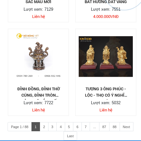
SẮC MẪU MỚI
BÁT HƯƠNG DÁT VÀNG
Lượt xem: 7129
Lượt xem: 7551
Liên hệ
4.000.000
VNĐ
ĐỈNH ĐỒNG, ĐỈNH THỜ
TƯỢNG 3 ÔNG PHÚC -
CÚNG, ĐỈNH TRÒN
LỘC - THỌ CÓ Ý NGHĨA
KHẢM NGŨ SẮC THẤT
GÌ
Lượt xem: 7722
Lượt xem: 5032
LÂN VỜN CẦU
Liên hệ
Liên hệ
Page 1 / 88
1
2
3
4
5
6
7
...
87
88
Next
Last