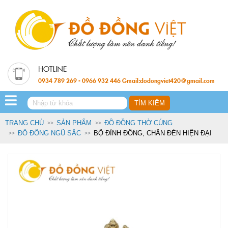
0934 789 269 - 0966 932 446 Gmail:dodongviet420@gmail.com
TRANG CHỦ
SẢN PHẨM
ĐỒ ĐỒNG THỜ CÚNG
ĐỒ ĐỒNG NGŨ SẮC
BỘ ĐỈNH ĐỒNG, CHÂN ĐÈN HIỆN ĐẠI