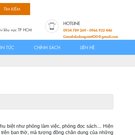
hí khu vực TP HCM
0934 789 269 - 0966 932 446
Gmail:dodongviet420@gmail.com
TIN TỨC
CHÍNH SÁCH
LIÊN HỆ
hu biệt như phòng làm việc, phòng đọc sách… Hiện
ọng trên ban thờ, mà tượng đồng chân dung của những