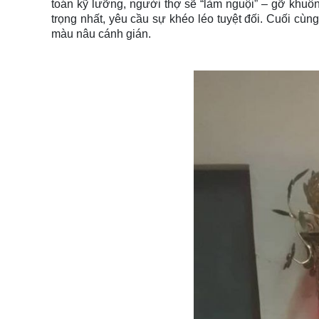
toán kỹ lưỡng, người thợ sẽ “làm nguội” – gỡ khuô
trọng nhất, yêu cầu sự khéo léo tuyệt đối. Cuối c
màu nâu cánh gián.